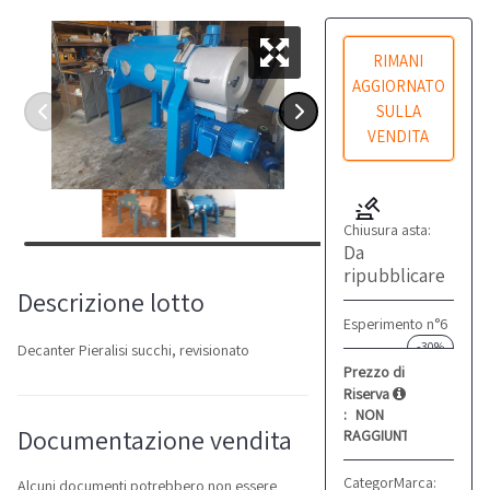
RIMANI
AGGIORNATO
SULLA
VENDITA
Chiusura asta:
Da
ripubblicare
Descrizione lotto
Esperimento n°6
-30%
Decanter Pieralisi succhi, revisionato
Prezzo di
Riserva
:
NON
Documentazione vendita
RAGGIUNTO
Categoria:
Marca:
Altro
Pieralis
Alcuni documenti potrebbero non essere