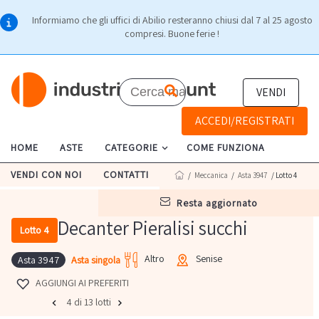
Informiamo che gli uffici di Abilio resteranno chiusi dal 7 al 25 agosto
compresi. Buone ferie !
VENDI
ACCEDI/REGISTRATI
HOME
ASTE
CATEGORIE
COME FUNZIONA
VENDI CON NOI
CONTATTI
/
Meccanica
/
Asta 3947
/ Lotto 4
resta aggiornato
Decanter Pieralisi succhi
Lotto 4
Altro
Senise
Asta singola
Asta 3947
AGGIUNGI AI PREFERITI
4 di 13 lotti