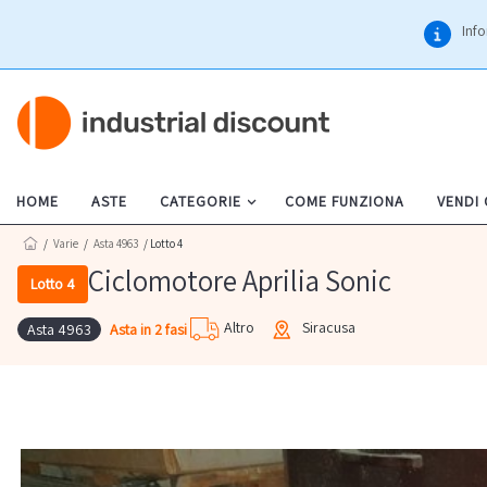
Info
HOME
ASTE
CATEGORIE
COME FUNZIONA
VENDI
/
Varie
/
Asta 4963
/ Lotto 4
Ciclomotore Aprilia Sonic
Lotto 4
Altro
Siracusa
Asta in 2 fasi
Asta 4963