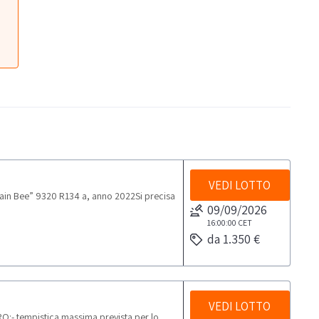
VEDI LOTTO
ain Bee” 9320 R134 a, anno 2022Si precisa
09/09/2026
16:00:00
CET
da 1.350 €
VEDI LOTTO
O:- tempistica massima prevista per lo