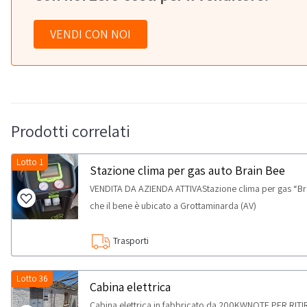
VENDI CON NOI
Prodotti correlati
Lotto 1
Stazione clima per gas auto Brain Bee
VENDITA DA AZIENDA ATTIVAStazione clima per gas “Br
che il bene è ubicato a Grottaminarda (AV)
Trasporti
Lotto 36
Cabina elettrica
Cabina elettrica in fabbricato da 200KWNOTE PER RITIR