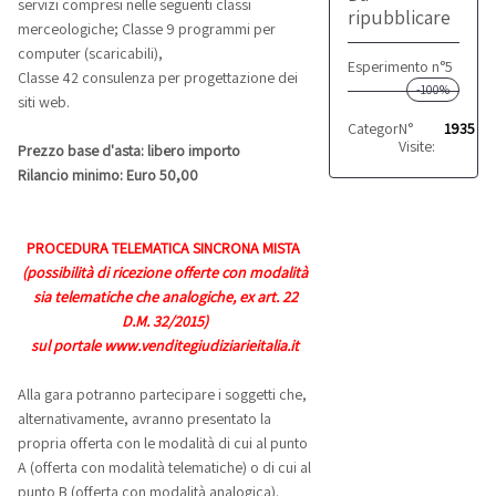
servizi compresi nelle seguenti classi
ripubblicare
merceologiche; Classe 9 programmi per
computer (scaricabili),
Esperimento n°5
Classe 42 consulenza per progettazione dei
-100%
siti web.
Categoria:
N°
Marchi
1935
Visite:
Prezzo base d'asta: libero importo
Rilancio minimo: Euro 50,00
PROCEDURA TELEMATICA SINCRONA MISTA
(possibilità di ricezione offerte con modalità
sia telematiche che analogiche, ex art. 22
D.M. 32/2015)
sul portale www.venditegiudiziarieitalia.it
Alla gara potranno partecipare i soggetti che,
alternativamente, avranno presentato la
propria offerta con le modalità di cui al punto
A (offerta con modalità telematiche) o di cui al
punto B (offerta con modalità analogica).