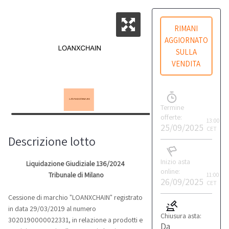
RIMANI
AGGIORNATO
SULLA
VENDITA
Termine
offerte:
13:00
25/09/2025
CET
Descrizione lotto
Inizio asta
Liquidazione Giudiziale 136/2024
online:
Tribunale di Milano
11:00
26/09/2025
CET
Cessione di marchio "LOANXCHAIN" registrato
in data 29/03/2019 al numero
Chiusura asta:
3020190000022331, in relazione a prodotti e
Da