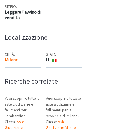
RITIRO:
Leggere l'avviso di
vendita
Localizzazione
CITTÀ:
STATO:
Milano
IT
Mappa
Ricerche correlate
Vuoi scoprire tutte le
Vuoi scoprire tutte le
aste giudiziarie e
aste giudiziarie e
fallimenti per
fallimenti per la
Lombardia?
provincia di Milano?
Clicca:
Aste
Clicca:
Aste
Giudiziarie
Giudiziarie Milano