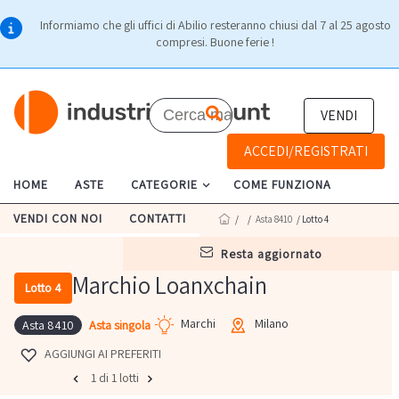
Informiamo che gli uffici di Abilio resteranno chiusi dal 7 al 25 agosto
compresi. Buone ferie !
VENDI
ACCEDI/REGISTRATI
HOME
ASTE
CATEGORIE
COME FUNZIONA
VENDI CON NOI
CONTATTI
/
/
Asta 8410
/ Lotto 4
resta aggiornato
Marchio Loanxchain
Lotto 4
Marchi
Milano
Asta singola
Asta 8410
AGGIUNGI AI PREFERITI
1 di 1 lotti