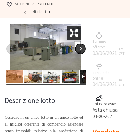
AGGIUNGI AI PREFERITI
1 di 1 lotti
Termine
offerte:
12:00
03/06/2021
CET
Inizio asta
online:
10:00
04/06/2021
CET
Descrizione lotto
Chiusura asta:
Asta chiusa
04-06-2021
Cessione in un unico lotto in un unico lotto ed
al miglior offerente di compendio aziendale
senza immobili relativo alla produzione di