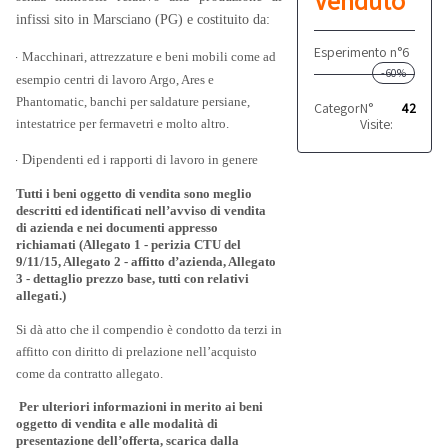
Venduto
infissi sito in Marsciano (PG) e costituito da:
Esperimento n°6
-
Macchinari, attrezzature e beni mobili come ad
-60%
esempio centri di lavoro Argo, Ares e
Phantomatic, banchi per saldature persiane,
Categoria:
N°
Produttivo
42
Visite:
intestatrice per fermavetri e molto altro.
- D
ipendenti ed i rapporti di lavoro in genere
Tutti i beni oggetto di vendita sono meglio
descritti ed identificati nell’avviso di vendita
di azienda e nei documenti appresso
richiamati (Allegato 1 - perizia CTU del
9/11/15, Allegato 2 - affitto d’azienda, Allegato
3 - dettaglio prezzo base, tutti con relativi
allegati.)
Si dà atto che il compendio è condotto da terzi in
affitto con diritto di prelazione nell’acquisto
come da contratto allegato.
Per ulteriori informazioni in merito ai beni
oggetto di vendita e alle modalità di
presentazione dell’offerta, scarica dalla