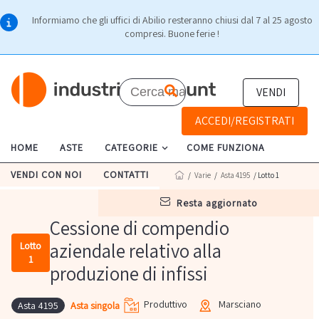
Informiamo che gli uffici di Abilio resteranno chiusi dal 7 al 25 agosto
compresi. Buone ferie !
VENDI
ACCEDI/REGISTRATI
HOME
ASTE
CATEGORIE
COME FUNZIONA
VENDI CON NOI
CONTATTI
/
Varie
/
Asta 4195
/ Lotto 1
resta aggiornato
Cessione di compendio
aziendale relativo alla
Lotto
1
produzione di infissi
Produttivo
Marsciano
Asta singola
Asta 4195