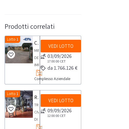
Prodotti correlati
Lotto 1
-49%
Cessione del compendio aziendale dedito alle attività nel settore dei prodotti ortofrutticoli
VEDI LOTTO
MINISTERO
03/09/2026
DELLE
17:00:00
CET
IMPRESE
da 1.766.126 €
E
Complesso Aziendale
DEL
MADE
IN
Lotto 1
Raccolta di manifestazione di interesse per complesso aziendale agroalimentare
VEDI LOTTO
ITALY
TRIBUNALE
LIQUIDAZIONE
09/09/2026
CIVILE
COATTA
12:00:00
CET
DI
AMMINISTRATIVA
RAGUSASEZ.