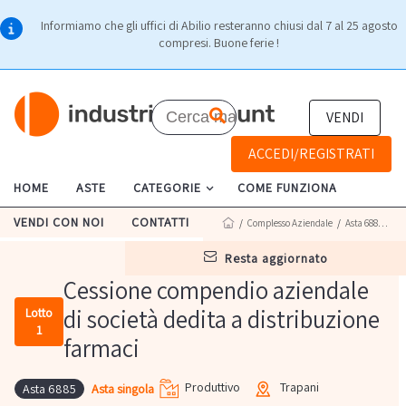
Informiamo che gli uffici di Abilio resteranno chiusi dal 7 al 25 agosto
compresi. Buone ferie !
VENDI
ACCEDI/REGISTRATI
HOME
ASTE
CATEGORIE
COME FUNZIONA
VENDI CON NOI
CONTATTI
/
Complesso Aziendale
/
Asta 6885
/ Lot
resta aggiornato
Cessione compendio aziendale
di società dedita a distribuzione
Lotto
1
farmaci
Produttivo
Trapani
Asta singola
Asta 6885