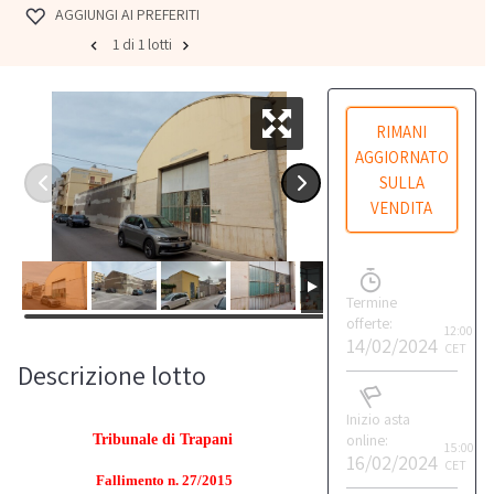
AGGIUNGI AI PREFERITI
1 di 1 lotti
RIMANI
AGGIORNATO
SULLA
VENDITA
Termine
offerte:
12:00
14/02/2024
CET
Descrizione lotto
Inizio asta
online:
Tribunale di Trapani
15:00
16/02/2024
CET
Fallimento n. 27/2015