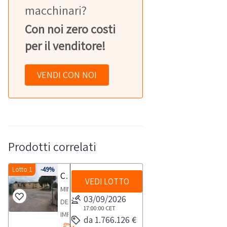
macchinari?
Con noi zero costi
per il venditore!
VENDI CON NOI
Prodotti correlati
Lotto 1
-49%
Cessione del compendio aziendale dedito alle attività nel settore dei prodotti ortofrutticoli
VEDI LOTTO
MINISTERO
03/09/2026
DELLE
17:00:00
CET
IMPRESE
da 1.766.126 €