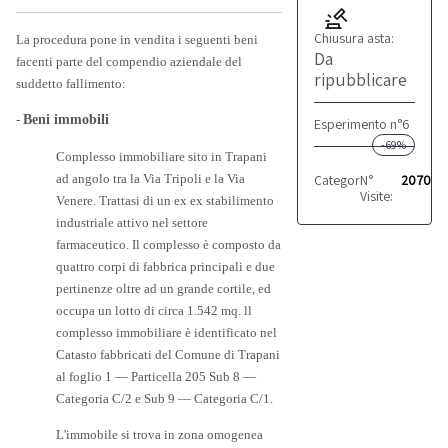
Chiusura asta:
La procedura pone in vendita i seguenti beni
Da
facenti parte del compendio aziendale del
ripubblicare
suddetto fallimento:
-
Beni immobili
Esperimento n°6
-69%
Complesso immobiliare sito in Trapani
Categoria:
N°
Produttivo
2070
ad angolo tra la Via Tripoli e la Via
Visite:
Venere. Trattasi di un ex ex stabilimento
industriale attivo nel settore
farmaceutico. Il complesso è composto da
quattro corpi di fabbrica principali e due
pertinenze oltre ad un grande cortile, ed
occupa un lotto di circa 1.542 mq. ll
complesso immobiliare è identificato nel
Catasto fabbricati del Comune di Trapani
al foglio 1 — Particella 205 Sub 8 —
Categoria C/2 e Sub 9 — Categoria C/1.
L'immobile si trova in zona omogenea