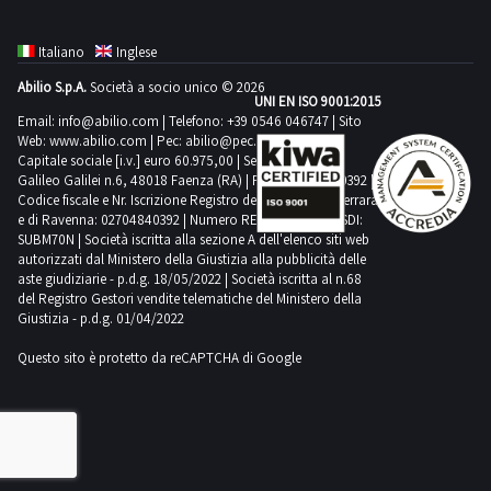
Attrezzature
funzionante.
da
La
Italiano
Inglese
banco
portella
Abilio S.p.A.
Società a socio unico © 2026
Corredo
UNI EN ISO 9001:2015
Sali
utensileria
Email:
info@abilio.com
| Telefono:
+39 0546 046747
| Sito
scendi
Web:
www.abilio.com
| Pec:
abilio@pec.illimity.com
Scarica
deve
Capitale sociale [i.v.] euro 60.975,00 | Sede legale in Via
i
Galileo Galilei n.6, 48018 Faenza (RA) | P.IVA: 02704840392 |
essere
Codice fiscale e Nr. Iscrizione Registro delle Imprese di Ferrara
documenti
aggiustata
e di Ravenna: 02704840392 | Numero REA RA 224830 | SDI:
dalla
SUBM70N | Società iscritta alla sezione A dell'elenco siti web
e
sezione
autorizzati dal Ministero della Giustizia alla pubblicità delle
il
aste giudiziarie - p.d.g. 18/05/2022 | Società iscritta al n.68
documentazione
pistone
del Registro Gestori vendite telematiche del Ministero della
lotto
Giustizia - p.d.g. 01/04/2022
ad
aria
Questo sito è protetto da reCAPTCHA di Google
deve
essere
sostituito.
Si
precisa