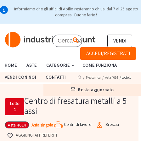
Informiamo che gli uffici di Abilio resteranno chiusi dal 7 al 25 agosto
compresi. Buone ferie !
VENDI
ACCEDI/REGISTRATI
HOME
ASTE
CATEGORIE
COME FUNZIONA
VENDI CON NOI
CONTATTI
/
Meccanica
/
Asta 4614
/ Lotto 1
resta aggiornato
Centro di fresatura metalli a 5
Lotto
assi
1
Centri di lavoro
Brescia
Asta singola
Asta 4614
AGGIUNGI AI PREFERITI