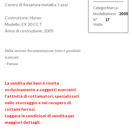
Centro di fresatura metalli a 5 assi
Categoria:
Marca:
Centri di la
Huron
Modello:
Anno:
ex 30 cct
2005
Costruttore: Huron
N°
17
Visite:
Modello: EX 30 CCT
Anno di costruzione: 2005
Dalla sezione documentazione lotto è possibile
scaricare:
- Fattura
La vendita dei beni è rivolta
esclusivamente a soggetti esercenti
l'attività di rottamatori, specializzati
nello stoccaggio e nel recupero di
rottami ferrosi.
Leggere le condizioni di vendita per
maggiori dettagli.