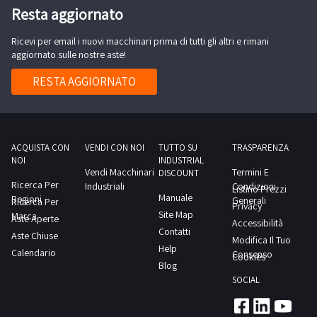
truciolo,
Resta aggiornato
Voltage
attualmente
380
Ricevi per email i nuovi macchinari prima di tutti gli altri e rimani
attiva.La
V
aggiornato sulle nostre aste!
vendita
Capacity
comprende
RESTA AGGIORNATO
25
Centro
KVA
di
Cycle
lavoro
50
Pear
ACQUISTA CON
VENDI CON NOI
TUTTO SU
TRASPARENZA
HZ
NOI
INDUSTRIAL
ec32
Vendi Macchinari
Termini E
La
DISCOUNT
Centro
Ricerca Per
Industriali
Condizioni
Listino Prezzi
macchina
Manuale
Regioni
di
Generali
Ricerca Per
Privacy
utensile
Site Map
Marca
lavoro
Aste Aperte
Accessibilità
ha
Contatti
Aste Chiuse
Pear
Modifica Il Tuo
lavorato
Help
Calendario
m64
Consenso
Cookies
solo
Blog
Impianto
alluminio
SOCIAL
d'aria
ed
compressa
è