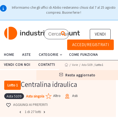
Informiamo che gli uffici di Abilio resteranno chiusi dal 7 al 25 agosto
compresi. Buone ferie !
VENDI
ACCEDI/REGISTRATI
HOME
ASTE
CATEGORIE
COME FUNZIONA
VENDI CON NOI
CONTATTI
/
Varie
/
Asta 5109
/ Lotto 1
resta aggiornato
Centralina idraulica
Lotto 1
Altro
Asti
Asta singola
Asta 5109
AGGIUNGI AI PREFERITI
1 di 27 lotti