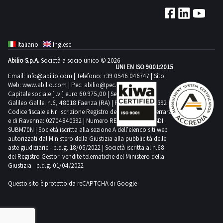
viste
ordine
giorno
un’ispezione
massima
divieto
Le
DI
tempistica
gas
posto.NOTE
le
alla
concordato:
sul
prevista
di
pratiche
VENDITA:-
massima
prodotto
PER
condizioni
riparazione
30
posto.NOTE
per
ulteriore
auto
Si
prevista
ossigeno
RITIRO:-
come
del
giorni
PER
lo
Italiano
Inglese
cessione
successive
precisa
per
minimo
tempistica
pezzi
bene,
Le
RITIRO:-
svolgimento
per
all’aggiudicazione
che
lo
Abilio S.p.A.
Società a socio unico © 2026
H200
massima
di
consapevole
pratiche
tempistica
UNI EN ISO 9001:2015
delle
un
saranno
è
svolgimento
l
prevista
ricambio.Beni
Email:
info@abilio.com
| Telefono:
+39 0546 046747
| Sito
che
auto
massima
attività
periodo
svolte
onere
Web:
www.abilio.com
delle
| Pec:
abilio@pec.illimity.com
Scarica
per
venduti
il
successive
prevista
di
Capitale sociale [i.v.] euro 60.975,00 | Sede legale in Via
non
presso
del
attività
i
lo
a
bene
all’aggiudicazione
Galileo Galilei n.6, 48018 Faenza (RA) | P.IVA: 02704840392 |
per
ritiro
inferiore
l’agenzia
soggetto
di
documenti
svolgimento
Codice fiscale e Nr. Iscrizione Registro delle Imprese di Ferrara
corpo
stesso
saranno
lo
dal
ad
di
e di Ravenna: 02704840392 | Numero REA RA 224830 | SDI:
aggiudicatario
ritiro
dalla
delle
e
non
svolte
svolgimento
SUBM70N | Società iscritta alla sezione A dell'elenco siti web
giorno
un
pratiche
provvedere
dal
sezione
attività
non
autorizzati dal Ministero della Giustizia alla pubblicità delle
possa
presso
delle
concordato:
anno,
auto
a
giorno
aste giudiziarie - p.d.g. 18/05/2022 | Società iscritta al n.68
documentazione
di
a
essere
l’agenzia
attività
3
del Registro Gestori vendite telematiche del Ministero della
ovvero
Effe
completare
concordato:
lotto
ritiro
misura.
messo
di
Giustizia - p.d.g. 01/04/2022
di
giorni-
distrutti.NOTE
di
il
4
dal
Alcune
in
pratiche
ritiro
si
PER
Faenza.
ritiro
Questo sito è protetto da reCAPTCHA di Google
giorni-
giorno
quantità
uso
auto
dal
consiglia
RITIRO:-
Per
del
si
concordato:
potrebbero
fino
Effe
giorno
di
tempistica
conoscere
lotto
consiglia
1
non
all’avvenuta
di
concordato:
munirsi
massima
il
aggiudicato
di