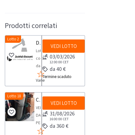
Prodotti correlati
Lotto 2
Dispenser e igienizzanti
VEDI LOTTO
Lotto
03/03/2026
composto
12:00:00
CET
da:-
da 40 €
Dispenser
Termine scaduto
Varie
Automat.
UV
n.
Lotto 18
Carrello con Due bombole
VEDI LOTTO
73-
VENDITA
Igienizzante
31/08/2026
DA
ambiente
16:00:00
CET
PERSONA
da 360 €
sup
FISICACarrello
5