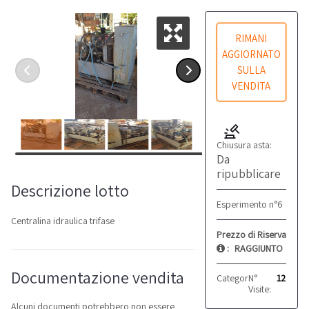
RIMANI
AGGIORNATO
SULLA
VENDITA
Chiusura asta:
Da
ripubblicare
Descrizione lotto
Esperimento n°6
Centralina idraulica trifase
Prezzo di Riserva
:
RAGGIUNTO
Documentazione vendita
Categoria:
N°
Altro
12
Visite:
Alcuni documenti potrebbero non essere