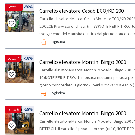
Lotto 13
-58%
Carrello elevatore Cesab ECO/KD 200
Carrello elevatore Marca: Cesab Modello: ECO/KD 200
2002CE Provvisto di chiavi. (rif. 77)NOTE PER RITIRO:- 
svolgimento delle attività di ritiro dal giorno concordat
Veneto (TV).
Logistica
Lotto 7
-58%
Carrello elevatore Montini Bingo 2000
Carrello elevatore Marca: Montini Modello: Bingo 2000Mat
10)NOTE PER RITIRO:- tempistica massima prevista per lo 
giorno concordato: 1 giorno- I beni si trovano a Asolo (
Logistica
Lotto 6
-58%
Carrello elevatore Montini Bingo 2000
Carrello elevatore Marca: Montini Modello: Bingo 2000Ma
DETTAGLI- Il carrello è privo di forche. (rif.10)NOTE PE