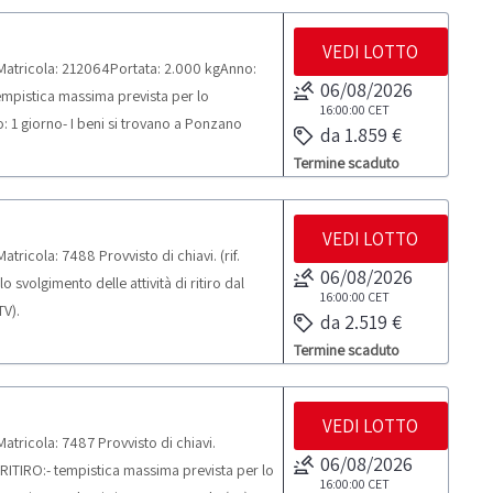
VEDI LOTTO
Matricola: 212064Portata: 2.000 kgAnno:
06/08/2026
tempistica massima prevista per lo
16:00:00
CET
o: 1 giorno- I beni si trovano a Ponzano
da 1.859 €
Termine scaduto
VEDI LOTTO
ricola: 7488 Provvisto di chiavi. (rif.
06/08/2026
svolgimento delle attività di ritiro dal
16:00:00
CET
TV).
da 2.519 €
Termine scaduto
VEDI LOTTO
tricola: 7487 Provvisto di chiavi.
06/08/2026
R RITIRO:- tempistica massima prevista per lo
16:00:00
CET