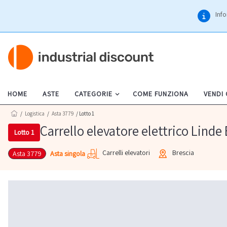
Info
HOME
ASTE
CATEGORIE
COME FUNZIONA
VENDI
/
Logistica
/
Asta 3779
/ Lotto 1
Carrello elevatore elettrico Linde
Lotto 1
Carrelli elevatori
Brescia
Asta singola
Asta 3779