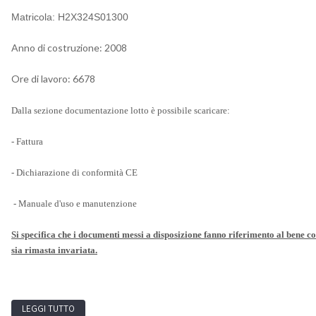
Matricola: H2X324S01300
Anno di costruzione: 2008
Ore di lavoro: 6678
Dalla sezione documentazione lotto è possibile scaricare:
- Fattura
-
Dichiarazione di conformità CE
- Manuale d'uso e manutenzione
Si specifica che i documenti messi a disposizione fanno riferimento al bene co
sia rimasta invariata.
LEGGI TUTTO