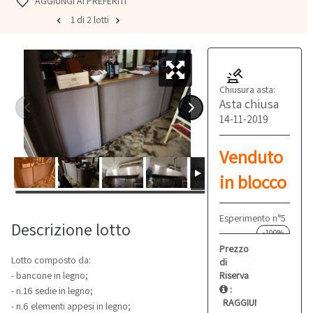
AGGIUNGI AI PREFERITI
1 di 2 lotti
Chiusura asta:
Asta chiusa
14-11-2019
Venduto
in blocco
Esperimento n°5
Descrizione lotto
-100%
Prezzo
Lotto composto da:
di
Riserva
- bancone in legno;
:
- n.16 sedie in legno;
RAGGIUNTO
- n.6 elementi appesi in legno;