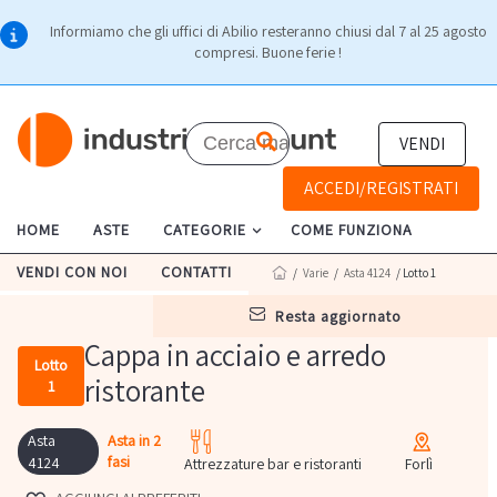
Informiamo che gli uffici di Abilio resteranno chiusi dal 7 al 25 agosto
compresi. Buone ferie !
VENDI
ACCEDI/REGISTRATI
HOME
ASTE
CATEGORIE
COME FUNZIONA
VENDI CON NOI
CONTATTI
/
Varie
/
Asta 4124
/ Lotto 1
resta aggiornato
Cappa in acciaio e arredo
Lotto
ristorante
1
Asta
Asta in 2
fasi
4124
Attrezzature bar e ristoranti
Forlì