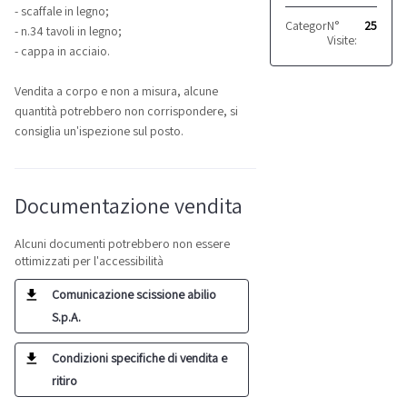
- scaffale in legno;
Categoria:
N°
Attrezzature
25
- n.34 tavoli in legno;
Visite:
- cappa in acciaio.
Vendita a corpo e non a misura, alcune
quantità potrebbero non corrispondere, si
consiglia un'ispezione sul posto.
Documentazione vendita
Alcuni documenti potrebbero non essere
ottimizzati per l'accessibilità
Comunicazione scissione abilio
S.p.A.
Condizioni specifiche di vendita e
ritiro