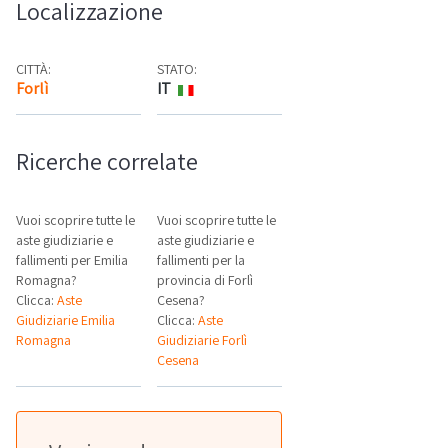
Localizzazione
CITTÀ:
STATO:
Forlì
IT
Mappa
Ricerche correlate
Vuoi scoprire tutte le
Vuoi scoprire tutte le
aste giudiziarie e
aste giudiziarie e
fallimenti per Emilia
fallimenti per la
Romagna?
provincia di Forlì
Clicca:
Aste
Cesena?
Giudiziarie Emilia
Clicca:
Aste
Romagna
Giudiziarie Forlì
Cesena