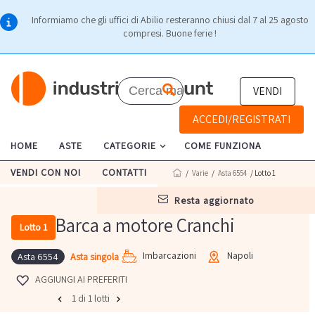
Informiamo che gli uffici di Abilio resteranno chiusi dal 7 al 25 agosto
compresi. Buone ferie !
VENDI
ACCEDI/REGISTRATI
HOME
ASTE
CATEGORIE
COME FUNZIONA
VENDI CON NOI
CONTATTI
/
Varie
/
Asta 6554
/ Lotto 1
resta aggiornato
Barca a motore Cranchi
Lotto 1
Imbarcazioni
Napoli
Asta singola
Asta 6554
AGGIUNGI AI PREFERITI
1 di 1 lotti