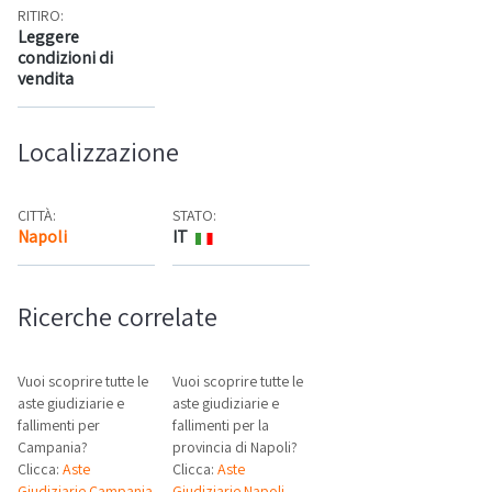
RITIRO:
Leggere
condizioni di
vendita
Localizzazione
CITTÀ:
STATO:
Napoli
IT
Mappa
Ricerche correlate
Vuoi scoprire tutte le
Vuoi scoprire tutte le
aste giudiziarie e
aste giudiziarie e
fallimenti per
fallimenti per la
Campania?
provincia di Napoli?
Clicca:
Aste
Clicca:
Aste
Giudiziarie Campania
Giudiziarie Napoli