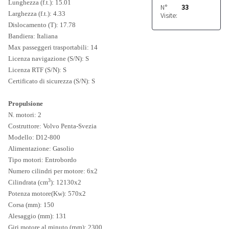
Lunghezza (f.t.): 15.01
N°
33
Larghezza (f.t.): 4.33
Visite:
Dislocamento (T): 17.78
Bandiera: Italiana
Max passeggeri trasportabili: 14
Licenza navigazione (S/N): S
Licenza RTF (S/N): S
Certificato di sicurezza (S/N): S
Propulsione
N. motori: 2
Costruttore: Volvo Penta-Svezia
Modello: D12-800
Alimentazione: Gasolio
Tipo motori: Entrobordo
Numero cilindri per motore: 6x2
3
Cilindrata (cm
): 12130x2
Potenza motore(Kw): 570x2
Corsa (mm): 150
Alesaggio (mm): 131
Giri motore al minuto (rpm): 2300