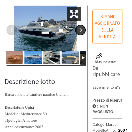
RIMANI
AGGIORNATO
SULLA
VENDITA
Chiusura asta:
Da
ripubblicare
Descrizione lotto
Esperimento n°3
Barca a motore cantiere nautico Cranchi
Prezzo di Riserva
:
NON
Descrizione Unità
RAGGIUNTO
Modello: Mediterranee 50
Tipologia: A motore
Categoria:
Marca:
Imbarcazio
Cranch
Anno costruzione: 2007
Modello:
Anno:
Mediterranee
2007