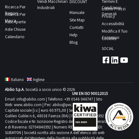
Vendi Macchinari
Termini E
49,00; Motorizzata
DISCOUNT
12/08/2026
di
Ricerca Per
Industriali
Condizioni
Listino Prezzi
con
Manuale
ore
Regioni
ritiro
Generali
Ricerca Per
Privacy
due
Site Map
Marca
12.00
dal
Aste Aperte
Accessibilità
motori
Contatti
offerte
Aste Chiuse
giorno
Modifica Il Tuo
Yanmar
Help
d’acquisto
Calendario
concordato:
Consenso
Cookies
diesel
Blog
cauzionate
mezza
da
SOCIAL
relative
giornata
110
ai
HP: Buon
beni
assortimento
mobili
di
Italiano
Inglese
indicati
Vele;
Abilio S.p.A.
Società a socio unico © 2026
nel
UNI EN ISO 9001:2015
Elettronica
Catalogo
Email:
info@abilio.com
| Telefono:
+39 0546 046747
| Sito
RayMarine. Sottocoperta
Web:
www.abilio.com
| Pec:
abilio@pec.illimity.com
Lotti,
presenta
Capitale sociale [i.v.] euro 60.975,00 | Sede legale in Via
di
Galileo Galilei n.6, 48018 Faenza (RA) | P.IVA: 02704840392 |
una
proprietà
Codice fiscale e Nr. Iscrizione Registro delle Imprese di Ferrara
Cabina
e di Ravenna: 02704840392 | Numero REA RA 224830 | SDI:
della
SUBM70N | Società iscritta alla sezione A dell'elenco siti web
armatoriale
predetta
autorizzati dal Ministero della Giustizia alla pubblicità delle