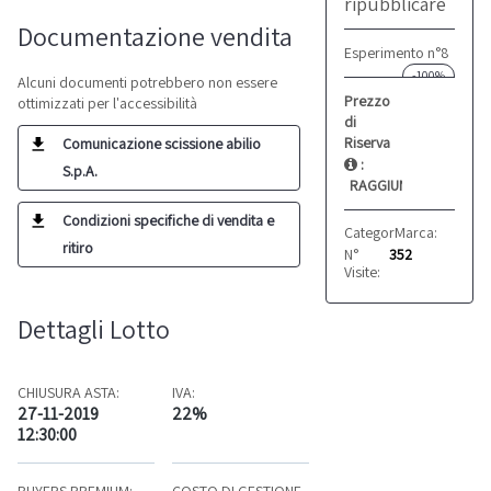
ripubblicare
Documentazione vendita
Esperimento n°8
-100%
Alcuni documenti potrebbero non essere
Prezzo
ottimizzati per l'accessibilità
di
Riserva
Comunicazione scissione abilio
:
S.p.A.
RAGGIUNTO
Condizioni specifiche di vendita e
Categoria:
Marca:
Altro
Vistost
ritiro
N°
352
Visite:
Dettagli Lotto
CHIUSURA ASTA:
IVA:
27-11-2019
22%
12:30:00