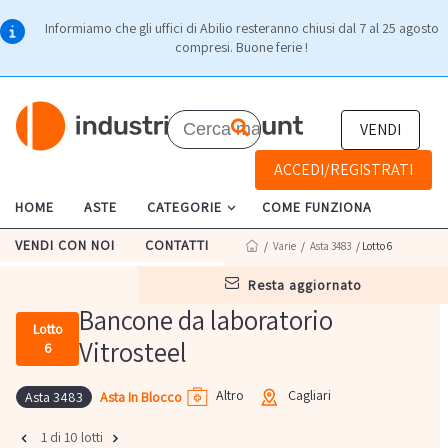
Informiamo che gli uffici di Abilio resteranno chiusi dal 7 al 25 agosto
compresi. Buone ferie !
VENDI
ACCEDI/REGISTRATI
HOME
ASTE
CATEGORIE
COME FUNZIONA
VENDI CON NOI
CONTATTI
/
Varie
/
Asta 3483
/ Lotto 6
resta aggiornato
Bancone da laboratorio
Lotto
Vitrosteel
6
Altro
Cagliari
Asta In Blocco
Asta 3483
1 di 10 lotti