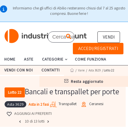
Informiamo che gli uffici di Abilio resteranno chiusi dal 7 al 25 agosto
compresi. Buone ferie !
VENDI
ACCEDI/REGISTRATI
HOME
ASTE
CATEGORIE
COME FUNZIONA
VENDI CON NOI
CONTATTI
/
Varie
/
Asta 3629
/ Lotto 22
resta aggiornato
Bancali e transpallet per porte
Lotto 22
Transpallet
Ceranesi
Asta in 2 fasi
Asta 3629
AGGIUNGI AI PREFERITI
10 di 13 lotti