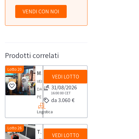
VENDI CON NOI
Prodotti correlati
Lotto 20
Muletto
VEDI LOTTO
VENDITA
31/08/2026
DA
16:00:00
CET
PERSONA
da 3.060 €
FISICAMuletto
Logistica
uomo
in
piedi
Lotto 26
Transpallet elettrico Toyota
VEDI LOTTO
a