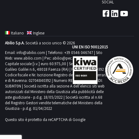
sezione
SOCIAL
documentazione
delle
documentazione
per
attività
per
visionare
di
visionare
l'elenco
ritiro
l'elenco
Italiano
Inglese
completo
dal
completo
Abilio S.p.A.
Società a socio unico © 2026
dei
giorno
UNI EN ISO 9001:2015
dei
beni
Email:
info@abilio.com
| Telefono:
+39 0546 046747
| Sito
concordato:
beni
Web:
www.abilio.com
| Pec:
abilio@pec.illimity.com
inclusi
1
inclusi
Capitale sociale [i.v.] euro 60.975,00 | Sede legale in Via
in
Galileo Galilei n.6, 48018 Faenza (RA) | P.IVA: 02704840392 |
giorno
in
Codice fiscale e Nr. Iscrizione Registro delle Imprese di Ferrara
questo
questo
e di Ravenna: 02704840392 | Numero REA RA 224830 | SDI:
lotto.Beni
SUBM70N | Società iscritta alla sezione A dell'elenco siti web
lotto.Beni
venduti
autorizzati dal Ministero della Giustizia alla pubblicità delle
venduti
aste giudiziarie - p.d.g. 18/05/2022 | Società iscritta al n.68
a
a
del Registro Gestori vendite telematiche del Ministero della
corpo
Giustizia - p.d.g. 01/04/2022
corpo
e
e
Questo sito è protetto da reCAPTCHA di Google
non
non
a
a
misura.