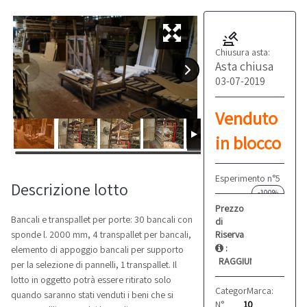
Chiusura asta:
Asta chiusa
03-07-2019
Venduto
in blocco
Esperimento n°5
Descrizione lotto
-100%
Prezzo
Bancali e transpallet per porte: 30 bancali con
di
Riserva
sponde l. 2000 mm, 4 transpallet per bancali,
:
elemento di appoggio bancali per supporto
RAGGIUNTO
per la selezione di pannelli, 1 transpallet. Il
lotto in oggetto potrà essere ritirato solo
Categoria:
Marca:
Transpallet
Galant
quando saranno stati venduti i beni che si
N°
10