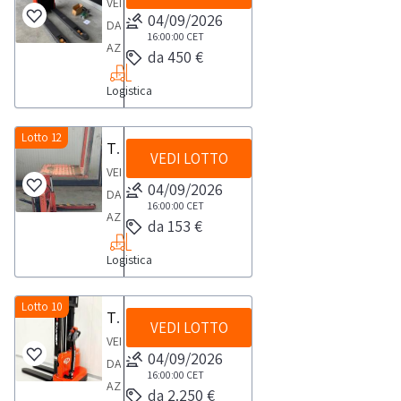
VENDITA
batteria,
04/09/2026
DA
altezza
16:00:00
CET
AZIENDA
da 450 €
max
ATTIVATranspallet
mm.
Logistica
elettrico
5319
ToyotaPortata
nominale
Lotto 12
Transpallet Kalmar
VEDI LOTTO
1300kg,altezza
VENDITA
di
04/09/2026
DA
sollevamento
16:00:00
CET
AZIENDA
da 153 €
195mm.Massima
ATTIVATranspallet
capacità
Logistica
Kalmar
della
BK
batteria:
0,5
Lotto 10
Transpallet elettrico EP Equipment Co.
36
VEDI LOTTO
con
Ah,voltaggio
VENDITA
forche
04/09/2026
24V,velocità
DA
inclinabili.Ribaltabile
16:00:00
CET
massima
AZIENDA
da 2.250 €
verticale