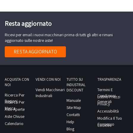
seguenti
P290*L190*H235,-
giorno
elettrico
consiglia
mezzi
n.3
concordato:
Junghe
ispezione
per
portapacchi
1
Inrich,
sul
Resta aggiornato
il
verticale
giorno
-
posto.Il
ritiro:
senza
Ricevi per email i nuovi macchinari prima di tutti gli altri e rimani
muletto
transpallet
furgone
ruote,-
aggiornato sulle nostre aste!
elettrico
Pegaso
n.2
Cesab
RESTA AGGIORNATO
si
transpallet
con
trova
manuali-
caricabatterie,-
sul
e
e
soppalco.NOTE
molto
altroConsulta
ACQUISTA CON
VENDI CON NOI
TUTTO SU
TRASPARENZA
PER
altro.Consulta
NOI
INDUSTRIAL
il
RITIRO:-
Vendi Macchinari
Termini E
il
DISCOUNT
documento
Ricerca Per
tempistica
Industriali
Condizioni
Listino Prezzi
documento
Manuale
Regioni
PDF
Generali
Ricerca Per
massima
Privacy
PDF
Site Map
Marca
Lotto
Aste Aperte
prevista
Accessibilità
Lotto
Contatti
Aste Chiuse
1
per
Modifica Il Tuo
3
Help
Calendario
dalla
Consenso
lo
Cookies
dalla
Blog
sezione
svolgimento