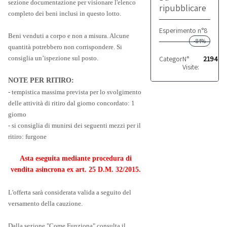
sezione documentazione per visionare l'elenco
ripubblicare
completo dei beni inclusi in questo lotto.
Esperimento n°8
Beni venduti a corpo e non a misura. Alcune
-84%
quantità potrebbero non corrispondere. Si
Categoria:
N°
Altro
21944
consiglia un’ispezione sul posto.
Visite:
NOTE PER RITIRO:
- tempistica massima prevista per lo svolgimento
delle attività di ritiro dal giorno concordato: 1
giorno
- si consiglia di munirsi dei seguenti mezzi per il
ritiro: furgone
Asta eseguita mediante procedura di
vendita asincrona ex art. 25 D.M. 32/2015.
L'offerta sarà considerata valida a seguito del
versamento della cauzione.
Dalla sezione "Come Funziona" consulta il