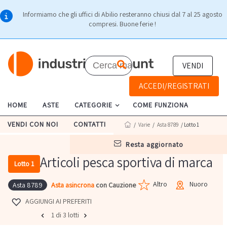
Informiamo che gli uffici di Abilio resteranno chiusi dal 7 al 25 agosto
compresi. Buone ferie !
VENDI
ACCEDI/REGISTRATI
HOME
ASTE
CATEGORIE
COME FUNZIONA
VENDI CON NOI
CONTATTI
/
Varie
/
Asta 8789
/ Lotto 1
resta aggiornato
Articoli pesca sportiva di marca
Lotto 1
Altro
Nuoro
Asta asincrona
con Cauzione
Asta 8789
AGGIUNGI AI PREFERITI
1 di 3 lotti