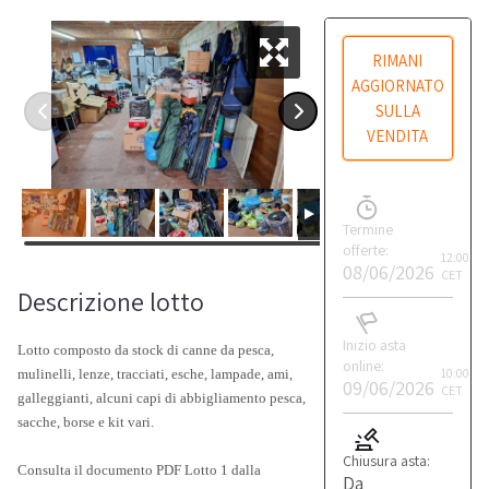
RIMANI
AGGIORNATO
SULLA
VENDITA
Termine
offerte:
12:00
08/06/2026
CET
Descrizione lotto
Inizio asta
Lotto composto da stock di canne da pesca,
online:
10:00
mulinelli, lenze, tracciati, esche, lampade, ami,
09/06/2026
CET
galleggianti, alcuni capi di abbigliamento pesca,
sacche, borse e kit vari.
Chiusura asta:
Consulta il documento PDF Lotto 1 dalla
Da