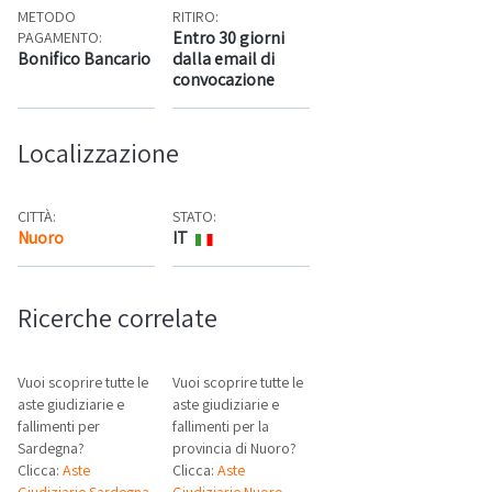
METODO
RITIRO:
Entro 30 giorni
PAGAMENTO:
Bonifico Bancario
dalla email di
convocazione
Localizzazione
CITTÀ:
STATO:
Nuoro
IT
Mappa
Ricerche correlate
Vuoi scoprire tutte le
Vuoi scoprire tutte le
aste giudiziarie e
aste giudiziarie e
fallimenti per
fallimenti per la
Sardegna?
provincia di Nuoro?
Clicca:
Aste
Clicca:
Aste