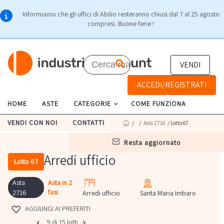
Informiamo che gli uffici di Abilio resteranno chiusi dal 7 al 25 agosto
compresi. Buone ferie !
VENDI
ACCEDI/REGISTRATI
HOME
ASTE
CATEGORIE
COME FUNZIONA
VENDI CON NOI
CONTATTI
/
/
Asta 2716
/ Lotto 67
resta aggiornato
Arredi ufficio
Lotto 67
Asta
Asta in 2
fasi
2716
Arredi ufficio
Santa Maria Imbaro
AGGIUNGI AI PREFERITI
9 di 15 lotti