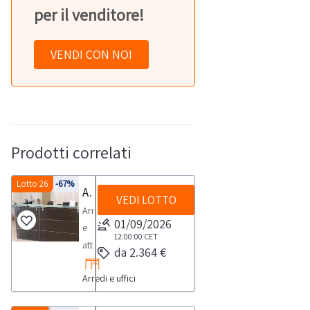
per il venditore!
VENDI CON NOI
Prodotti correlati
Lotto 26
-67%
Arredi e attrezzature d'ufficio
VEDI LOTTO
Arredi
01/09/2026
e
12:00:00
CET
attrezzature
da 2.364 €
da
Arredi e uffici
ufficioConsulta
il