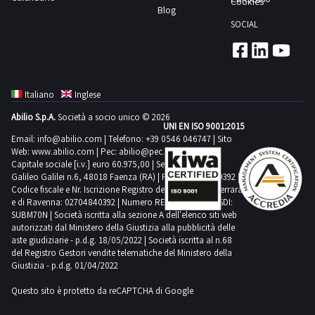
attività
Cookies
non
Alcune
il
Blog
lo
a
questo
di
corrispondere.
quantità
ritiro:
SOCIAL
svolgimento
misura.
lotto.Beni
ritiro
Si
potrebbero
furgone,
delle
Alcune
venduti
dal
consiglia
non
manovalanzaScarica
attività
quantità
a
giorno
un’ispezione
corrispondere.
il
di
potrebbero
corpo
concordato:
sul
Si
Italiano
Inglese
PDF
ritiro
non
e
1
posto.NOTE
consiglia
della
dal
Abilio S.p.A.
Società a socio unico © 2026
corrispondere.
non
giorno
PER
UNI EN ISO 9001:2015
un’ispezione
scheda
giorno
Si
a
Email:
info@abilio.com
| Telefono:
+39 0546 046747
| Sito
RITIRO:-
sul
tecnica
Web:
www.abilio.com
concordato:
| Pec:
abilio@pec.illimity.com
consiglia
misura.
tempistica
posto.NOTE
Capitale sociale [i.v.] euro 60.975,00 | Sede legale in Via
dalla
1
un’ispezione
Alcune
Galileo Galilei n.6, 48018 Faenza (RA) | P.IVA: 02704840392 |
massima
PER
sezione
giorno
sul
Codice fiscale e Nr. Iscrizione Registro delle Imprese di Ferrara
quantità
prevista
RITIRO:-
documentazione
e di Ravenna: 02704840392 | Numero REA RA 224830 | SDI:
posto.NOTE
potrebbero
per
SUBM70N | Società iscritta alla sezione A dell'elenco siti web
tempistica
lotto
PER
non
autorizzati dal Ministero della Giustizia alla pubblicità delle
lo
massima
aste giudiziarie - p.d.g. 18/05/2022 | Società iscritta al n.68
RITIRO:-
corrispondere.
svolgimento
prevista
del Registro Gestori vendite telematiche del Ministero della
tempistica
Si
Giustizia - p.d.g. 01/04/2022
delle
per
massima
consiglia
attività
lo
Questo sito è protetto da reCAPTCHA di Google
prevista
un’ispezione
di
svolgimento
per
sul