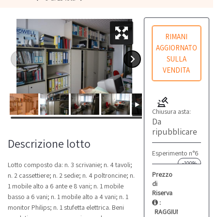
RIMANI
AGGIORNATO
SULLA
VENDITA
Chiusura asta:
Da
ripubblicare
Descrizione lotto
Esperimento n°6
-100%
Lotto composto da: n. 3 scrivanie; n. 4 tavoli;
Prezzo
n. 2 cassettiere; n. 2 sedie; n. 4 poltroncine; n.
di
1 mobile alto a 6 ante e 8 vani; n. 1 mobile
Riserva
basso a 6 vani; n. 1 mobile alto a 4 vani; n. 1
:
monitor Philips; n. 1 stufetta elettrica. Beni
RAGGIUNTO