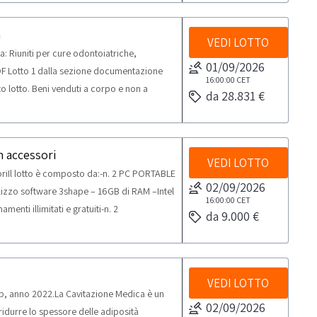
r lo svolgimento delle attività di ritiro dal
a
VEDI LOTTO
 Riuniti per cure odontoiatriche,
01/09/2026
PDF Lotto 1 dalla sezione documentazione
16:00:00
CET
to lotto. Beni venduti a corpo e non a
da 28.831 €
Si consiglia un’ispezione sul posto. NOTE
nto delle attività di ritiro dal giorno
ti mezzi per il ritiro: articolato con sponda
 accessori
VEDI LOTTO
riIl lotto è composto da:-n. 2 PC PORTABLE
02/09/2026
lizzo software 3shape – 16GB di RAM –Intel
16:00:00
CET
nti illimitati e gratuiti-n. 2
da 9.000 €
G-A02Alimentatore PC portatile DELL-n. 2
dello scanner. Si occupa di alimentare lo
ttico per utilizzarle all’internodel software
Periferica scanner di acquisizione
VEDI LOTTO
p, anno 2022.La Cavitazione Medica è un
uisire immagini all’interno del cavo orale
02/09/2026
ridurre lo spessore delle adiposità
B1620TTA074BKit per riregistrare l’effetto