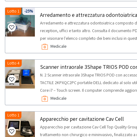
posto. NOTE PER RITIRO: - tempistica massima prevista pe
giorno concordato: 1 giorno
Lotto 1
-25%
Arredamento e attrezzatura odontoiatric
Arredamento e attrezzatura odontoiatrica composto da:
reception, uffici e tanto altro. Consulta il documento 
per visionare l'elenco completo dei beni inclusi in ques
misura. Alcune quantità potrebbero non corrispondere. 
Medicale
PER RITIRO: - tempistica massima prevista per lo svolgime
concordato: 4 giorni - si consiglia di munirsi dei seguen
Lotto 4
Scanner intraorale 3Shape TRIOS POD con
idraulica
N. 2 Scanner intraorale 3Shape TRIOS POD con accesso
TACTILE 2KPXQC2PC portatile DELL dedicato al solo uti
Core i7 – Touch screen. Il computer comprende aggiorname
ALIMENTATION PC PORTATILE CN-06TTY6-48661-693-3ML
Medicale
3SHAPE TRIOS POD 1EB1623202015BStation di appoggio 
scanner econverte le immagini acquisite tramite il cavo o
Lotto 1
Apparecchio per cavitazione Cav Cell
dedicato-n. 2 3Shape TRIOS 3 SCANNER 1YA1622S01007B
Apparecchio per cavitazione Cav Cell Top Quality Grou
immagini, con puntali intercambiabili.Utilizzato per acq
trattamento non chirurgico e mininvasivo, finalizzato a 
del paziente.-n. 2 3Shape TRIOS CALIBRATION 3D KIT 1A