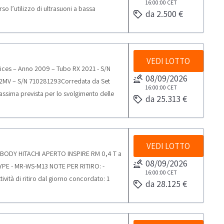
16:00:00
CET
so l’utilizzo di ultrasuoni a bassa
pe TRIOS CALIBRATION COLOR KIT
da 2.500 €
corpo è dato da un sistema a ultrasuoni
er con i colori e la scala di grigio ogni7
inare, le cellule adipose.La Cavitazione è
lore.-n. 2 3Shape DONGLE
e.NOTE VENDITA-La partecipazione alla
otto e aggiornamenti NOTE VENDITA-La
dotati di P.IVA e qualificabili come
VEDI LOTTO
 soggetti giuridici dotati di P.IVA e
ces – Anno 2009 – Tubo RX 2021 - S/N
essionale e non per uso privato) ai sensi del
 i beni per uso professionale e non per uso
08/09/2026
MV – S/N 710281293Corredata da Set
partecipazione a soggetti qualificabili
essa esclusione dalla partecipazione a
16:00:00
CET
sima prevista per lo svolgimento delle
tazioni espressamente indicate nella
da 25.313 €
entuali specifiche limitazioni espressamente
one ai soggetti che rientrano nella
 la partecipazione ai soggetti che rientrano
05.
206/2005.Scarica i documenti dalla sezione
VEDI LOTTO
 BODY HITACHI APERTO INSPIRE RM 0,4 T a
08/09/2026
YPE - MR-WS-M13 NOTE PER RITIRO: -
16:00:00
CET
ività di ritiro dal giorno concordato: 1
da 28.125 €