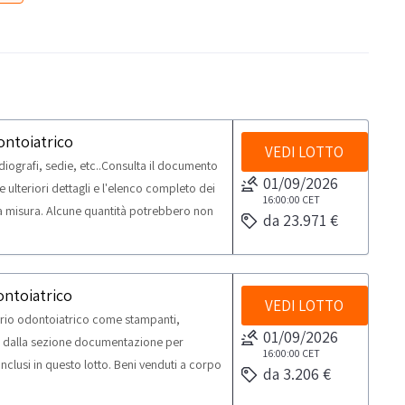
ontoiatrico
VEDI LOTTO
ografi, sedie, etc..Consulta il documento
01/09/2026
ulteriori dettagli e l'elenco completo dei
16:00:00
CET
n a misura. Alcune quantità potrebbero non
da 23.971 €
TE PER RITIRO: - tempistica massima
iorno concordato: 2 giorni
ontoiatrico
VEDI LOTTO
orio odontoiatrico come stampanti,
01/09/2026
 1 dalla sezione documentazione per
16:00:00
CET
inclusi in questo lotto. Beni venduti a corpo
da 3.206 €
ondere. Si consiglia un’ispezione sul