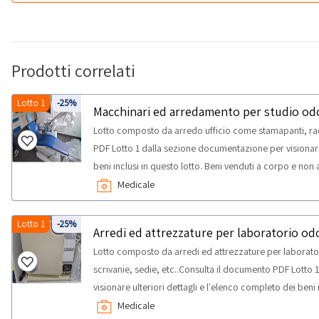
Prodotti correlati
Lotto 1
-25%
Macchinari ed arredamento per studio od
Lotto composto da arredo ufficio come stamapanti, radi
PDF Lotto 1 dalla sezione documentazione per visionare 
beni inclusi in questo lotto. Beni venduti a corpo e no
corrispondere. Si consiglia un’ispezione sul posto. NO
Medicale
prevista per lo svolgimento delle attività di ritiro dal g
Lotto 1
-25%
Arredi ed attrezzature per laboratorio od
Lotto composto da arredi ed attrezzature per laborat
scrivanie, sedie, etc..Consulta il documento PDF Lotto
visionare ulteriori dettagli e l'elenco completo dei beni 
e non a misura. Alcune quantità potrebbero non corrisp
Medicale