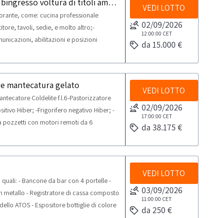
Attrezzature per ristorazione e arredi e subingresso voltura di titoli amministrativi di posizioni connesse all'attività
VEDI LOTTO
torante, come: cucina professionale
02/09/2026
tore, tavoli, sedie, e molto altro;-
12:00:00
CET
municazioni, abilitazioni e posizioni
da 15.000 €
 somministrazione di alimenti e bevande
osizioni siano trasferibili, volturabili o
mento PDF Lotto 1 dalla sezione
 e mantecatura gelato
 inclusi in questo lotto.Beni venduti a
VEDI LOTTO
antecatore Coldelite f.l.6-Pastorizzatore
corrispondere. Si consiglia un’ispezione
02/09/2026
sitivo Hiber; -Frigorifero negativo Hiber; -
roprio carico ogni verifica e
17:00:00
CET
o a pozzetti con motori remoti da 6
sso, voltura o nuova presentazione di SCIA,
da 38.175 €
 vari. NOTE PER RITIRO: - tempistica
nitarie e ogni altro adempimento
ro dal giorno concordato: 2 giorni - si
per lo svolgimento delle attività di ritiro
o
ei seguenti mezzi per il ritiro: vari camion,
VEDI LOTTO
uali: - Bancone da bar con 4 portelle -
03/09/2026
 in metallo - Registratore di cassa composto
11:00:00
CET
dello ATOS - Espositore bottiglie di colore
da 250 €
od.VSCB1, matricola: 070622B1 - Piastra