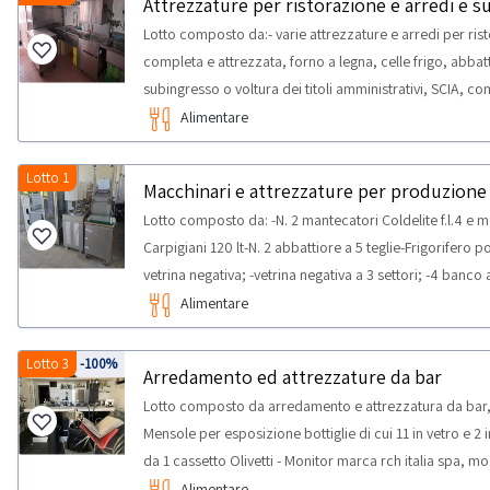
Lotto composto da:- varie attrezzature e arredi per ris
completa e attrezzata, forno a legna, celle frigo, abbatti
subingresso o voltura dei titoli amministrativi, SCIA, co
connesse all'esercizio dell'attività di ristorazione con
Alimentare
presso i predetti locali, nei soli limiti in cui tali titoli e p
utilizzabili nell'ambito della cessione.Consulta il docu
Lotto 1
Macchinari e attrezzature per produzione
documentazione per visionare l'elenco completo dei beni
Lotto composto da: -N. 2 mantecatori Coldelite f.l.4 e m
corpo e non a misura. Alcune quantità potrebbero non 
Carpigiani 120 lt-N. 2 abbattiore a 5 teglie-Frigorifero po
sul posto.NOTE VENDITA:- L’offerente deve assumersi a p
vetrina negativa; -vetrina negativa a 3 settori; -4 banc
adempimento necessario ai fini dell’eventuale subingre
carapine; -fontana di cioccolato a 2 motori e accessori
Alimentare
titoli amministrativi, autorizzazioni, comunicazioni sa
massima prevista per lo svolgimento delle attività di riti
richiesto.NOTE PER RITIRO:- tempistica massima prevista 
consiglia di munirsi dei seguenti mezzi per il ritiro: bilic
dal giorno concordato: 5 giorni- si consiglia di munirsi d
Lotto 3
-100%
Arredamento ed attrezzature da bar
gru e muletto
Lotto composto da arredamento e attrezzatura da bar, q
Mensole per esposizione bottiglie di cui 11 in vetro e 2
da 1 cassetto Olivetti - Monitor marca rch italia spa, mo
bianco - Vetrina riscaldata targhetta ' Il lattoniere ' m
Alimentare