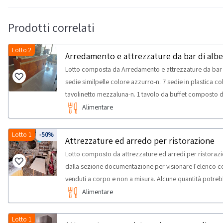
Prodotti correlati
Lotto 2
Arredamento e attrezzature da bar di alb
Lotto composta da Arredamento e attrezzature da bar d
sedie similpelle colore azzurro-n. 7 sedie in plastica co
tavolinetto mezzaluna-n. 1 tavolo da buffet composto da
macchina caffè Wega-n. 1 macina caffè-n. 1 affettatrice R
Alimentare
dispenser per succhi-n. 1 mobile legno a 4 sportelli-n. 
portabicchieri in vetro-n. 1 bancone bar angolare con 
Lotto 1
-50%
Attrezzature ed arredo per ristorazione
lavastoviglie, frigo a cassetti e sportelli, lavabo a 2 v
Lotto composto da attrezzature ed arredi per ristorazi
Alcune quantità potrebbero non corrispondere. Si cons
dalla sezione documentazione per visionare l'elenco com
RITIRO:- tempistica massima prevista per lo svolgimento d
venduti a corpo e non a misura. Alcune quantità potreb
concordato: 1 giorno- si consiglia di munirsi dei seguent
un’ispezione sul posto.NOTE PER RITIRO:- tempistica m
Alimentare
attività di ritiro dal giorno concordato: 2 giorni
Lotto 1