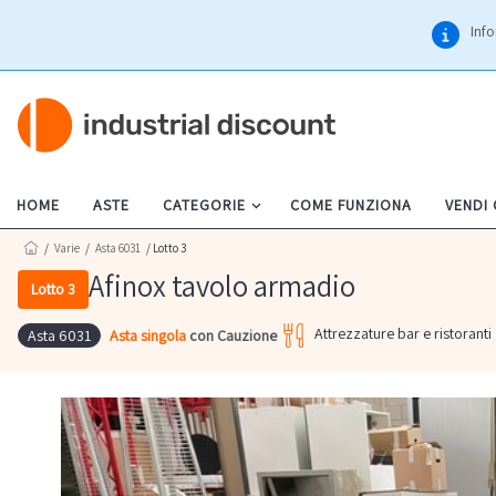
Info
HOME
ASTE
CATEGORIE
COME FUNZIONA
VENDI
/
Varie
/
Asta 6031
/ Lotto 3
Afinox tavolo armadio
Lotto 3
Attrezzature bar e ristoranti
Asta singola
con Cauzione
Asta 6031