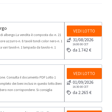
ergo
VEDI LOTTO
i albergo.La vendita è composta da:-n. 21
31/08/2026
lore azzurro-n. 8 tavoli tondi color nero-n. 1
16:00:00
CET
 vari tavoli-n. 1 lampada da tavolo-n. 1
da 1.742 €
.G.V.-n. 1 tostapane Aristarco-n. 1
1 mobile legno a 2 sportelli con mensole
ripiano similmarmo con piccola
asche.Beni venduti a corpo e non a misura.
VEDI LOTTO
one. Consulta il documento PDF Lotto 1
iglia un’ispezione sul posto. NOTE PER
01/09/2026
pleto dei beni inclusi in questo lotto.Beni
elle attività di ritiro dal giorno
16:30:00
CET
bero non corrispondere. Si consiglia
i mezzi per il ritiro: Camion
da 2.265 €
assima prevista per lo svolgimento delle