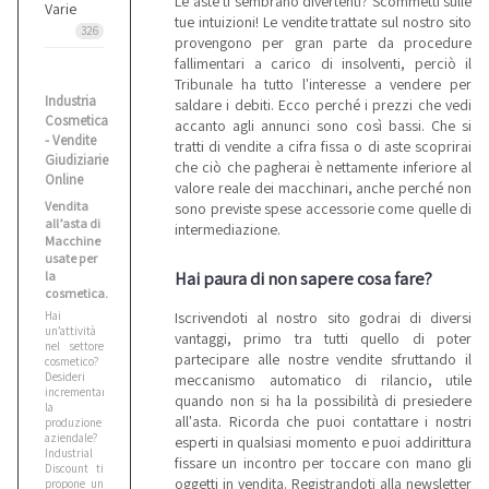
Le aste ti sembrano divertenti? Scommetti sulle
Varie
tue intuizioni! Le vendite trattate sul nostro sito
326
provengono per gran parte da procedure
fallimentari a carico di insolventi, perciò il
Tribunale ha tutto l'interesse a vendere per
Industria
saldare i debiti. Ecco perché i prezzi che vedi
Cosmetica
accanto agli annunci sono così bassi. Che si
- Vendite
tratti di vendite a cifra fissa o di aste scoprirai
Giudiziarie
che ciò che pagherai è nettamente inferiore al
Online
valore reale dei macchinari, anche perché non
Vendita
sono previste spese accessorie come quelle di
all’asta di
intermediazione.
Macchine
usate per
Hai paura di non sapere cosa fare?
la
cosmetica.
Iscrivendoti al nostro sito godrai di diversi
Hai
un’attività
vantaggi, primo tra tutti quello di poter
nel settore
partecipare alle nostre vendite sfruttando il
cosmetico?
Desideri
meccanismo automatico di rilancio, utile
incrementare
quando non si ha la possibilità di presiedere
la
all'asta. Ricorda che puoi contattare i nostri
produzione
aziendale?
esperti in qualsiasi momento e puoi addirittura
Industrial
fissare un incontro per toccare con mano gli
Discount ti
oggetti in vendita. Registrandoti alla newsletter
propone un