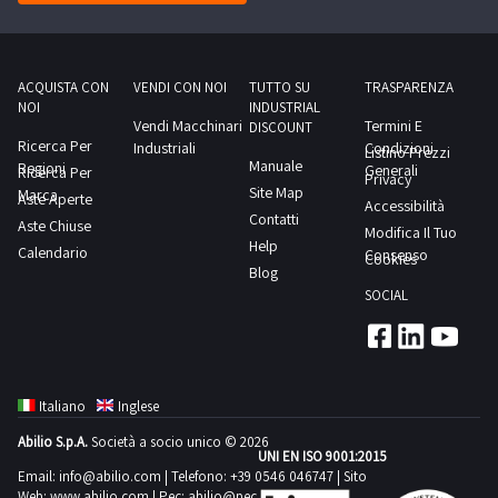
di vendita.
Dalle
schede
tecniche
dei lotti ai
ACQUISTA CON
VENDI CON NOI
TUTTO SU
TRASPARENZA
documenti
ufficiali
NOI
INDUSTRIAL
della
Vendi Macchinari
Termini E
DISCOUNT
procedura,
Ricerca Per
Industriali
Condizioni
potrai
Listino Prezzi
Manuale
Regioni
reperire
Generali
Ricerca Per
Privacy
tutte le
Site Map
Marca
Aste Aperte
informazioni
Accessibilità
che desideri
Contatti
Aste Chiuse
direttamente
Modifica Il Tuo
sul sito. Se
Help
Calendario
Consenso
Cookies
ti servono
Blog
maggiori
specifiche
SOCIAL
tecniche,
puoi
richiederle
tramite il
servizio di
chat o
rivolgerti
Italiano
Inglese
all’agente di
zona, a cui
Abilio S.p.A.
Società a socio unico © 2026
potrai
UNI EN ISO 9001:2015
anche
Email:
info@abilio.com
| Telefono:
+39 0546 046747
| Sito
chiedere un
appuntamento
Web:
www.abilio.com
| Pec:
abilio@pec.illimity.com