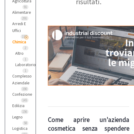
risultati.
Agricoltura
91
Alimentare
291
Arredi E
Uffici
157
Chimica
2
Altro
1
Laboratorio
1
Complesso
Aziendale
190
Confezione
145
Edilizia
156
Legno
Come aprire un'azienda
58
cosmetica senza spendere
Logistica