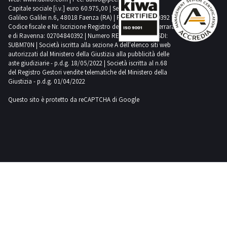
per
Capitale sociale [i.v.] euro 60.975,00 | Sede legale in Via
ispezionare
Galileo Galilei n.6, 48018 Faenza (RA) | P.IVA: 02704840392 |
i beni di
Codice fiscale e Nr. Iscrizione Registro delle Imprese di Ferrara
persona.
Per fare
e di Ravenna: 02704840392 | Numero REA RA 224830 | SDI:
offerte,
SUBM70N | Società iscritta alla sezione A dell'elenco siti web
clicca sul
autorizzati dal Ministero della Giustizia alla pubblicità delle
lotto che ti
interessa e
aste giudiziarie - p.d.g. 18/05/2022 | Società iscritta al n.68
inserisci
del Registro Gestori vendite telematiche del Ministero della
l'importo
Giustizia - p.d.g. 01/04/2022
desiderato;
in
alternativa,
Questo sito è protetto da reCAPTCHA di Google
se non hai
tempo da
dedicare
all'asta,
puoi
scegliere di
impostare il
Proxy Bid, il
sistema
innovativo
che rilancia
automaticamente
le tue
offerte, fino
a un
importo da
te stabilito
al momento