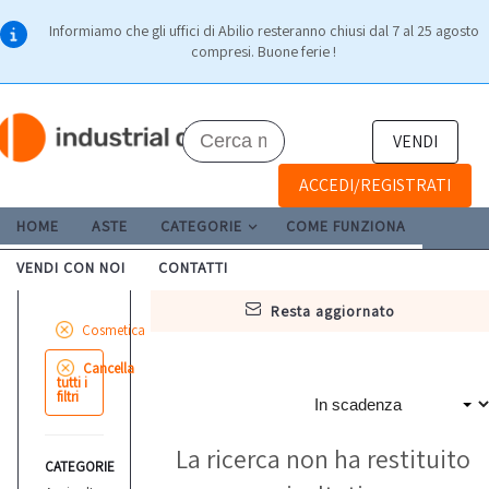
Informiamo che gli uffici di Abilio resteranno chiusi dal 7 al 25 agosto
compresi. Buone ferie !
VENDI
ACCEDI/REGISTRATI
HOME
ASTE
CATEGORIE
COME FUNZIONA
VENDI CON NOI
CONTATTI
resta aggiornato
Cosmetica
Cancella
tutti i
filtri
La ricerca non ha restituito
CATEGORIE