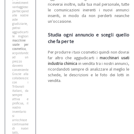
investimento
riceverai inoltre, sulla tua mail personale, tutte
vantaggioso:
le comunicazioni inerenti i nuovi annunci
partecipando
inseriti, in modo da non perderti neanche
alle nostre
aste
un'occasione.
giudiziarie,
potrai
aggiudicarti
Studia ogni annuncio e scegli quello
le migliori
che fa per te
macchine
usate per
cosmetica
,
Per produrre i tuoi cosmetici quindi non dovrai
acquistandole
far altro che aggiudicarti i
macchinari usati
ad un
prezzo
industria chimica
in vendita tra i nostri annunci,
davvero
ricordandoti sempre di analizzare al meglio le
conveniente.
Grazie alla
schede, le descrizioni e le foto dei lotti in
collaborazione
vendita.
con i
Tribunali
italiani, da
sempre
attiva e
proficua, il
nostro
inventario
si
arricchisce
continuamente
di nuovi
lotti,