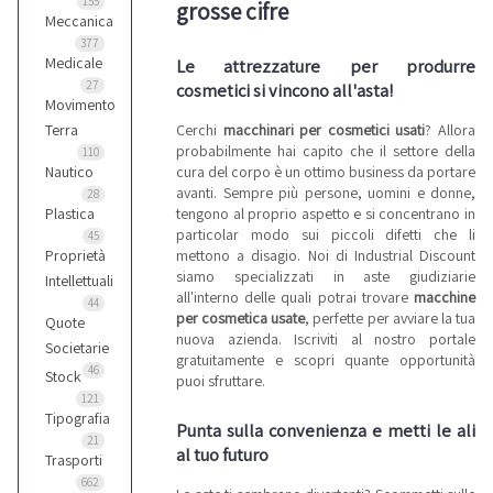
155
grosse cifre
Meccanica
377
Medicale
Le attrezzature per produrre
27
cosmetici si vincono all'asta!
Movimento
Cerchi
macchinari per cosmetici usati
? Allora
Terra
probabilmente hai capito che il settore della
110
cura del corpo è un ottimo business da portare
Nautico
avanti. Sempre più persone, uomini e donne,
28
tengono al proprio aspetto e si concentrano in
Plastica
particolar modo sui piccoli difetti che li
45
mettono a disagio. Noi di Industrial Discount
Proprietà
siamo specializzati in aste giudiziarie
Intellettuali
all'interno delle quali potrai trovare
macchine
44
per cosmetica usate
, perfette per avviare la tua
Quote
nuova azienda. Iscriviti al nostro portale
Societarie
gratuitamente e scopri quante opportunità
46
Stock
puoi sfruttare.
121
Tipografia
Punta sulla convenienza e metti le ali
21
al tuo futuro
Trasporti
662