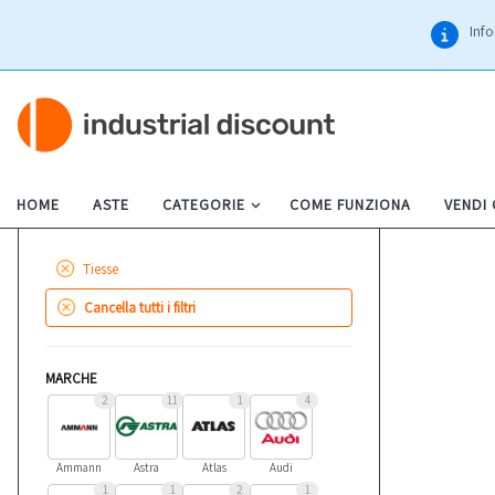
Info
HOME
ASTE
CATEGORIE
COME FUNZIONA
VENDI
Tiesse
Cancella tutti i filtri
MARCHE
2
11
1
4
Ammann
Astra
Atlas
Audi
1
1
2
1