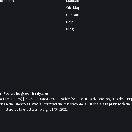
ndustriali
Manuale
Site Map
Contatti
Help
Blog
m
| Pec:
abilio@pec.illimity.com
018 Faenza (RA) | P.IVA: 02704840392 | Codice fiscale e Nr. Iscrizione Registro delle I
 dell'elenco siti web autorizzati dal Ministero della Giustizia alla pubblicità delle 
Ministero della Giustizia - p.d.g. 01/04/2022