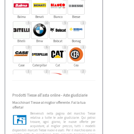
Balma
Benati
Bianco
Biesse
5
10
5
1
Bitelli
Bmw
Bobcat
Bomag
3
6
1
1
Case
Caterpillar
Cat
Cea
1
2
1
2
Cebora
Ceccato
Cefla
Cesab
Prodotti Tiesse all'asta online - Aste giudiziarie
4
1
1
1
Macchinari Tiesse al miglior offerente. Fai la tua
offerta!
Benvenuti nella pagina del marchio Tiesse
Citroen
Cmt
Comedil
Criocabin
relativa a tutte le aste giudiziarie. Qui potrai
2
4
1
3
trovare, ogni giorno, le nuove offerte per
acquistare, al miglior prezzo, tutti i modelli
disponibili marcati Tiesse nuovi e usati. Per il marchio sono in