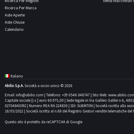
Ricerca Per Regioni
Vendi Macchinari I
Ricerca Per Marca
Aste Aperte
Manitou
Mercedes
Merlo
Mitsubishi
2
4
7
1
Aste Chiuse
Calendario
Montini
New Holland
Nissan
Oemme
6
10
1
1
Om
Opel
Pedrazzoli
Perlini
8
7
1
24
Italiano
Abilio S.p.A.
Società a socio unico © 2026
Peugeot
Piaggio
Potain
Renault
1
2
2
21
Email:
info@abilio.com
| Telefono:
+39 0546 046747
| Sito Web:
www.abilio.co
Capitale sociale [i.v.] euro 60.975,00 | Sede legale in Via Galileo Galilei n.6, 48
02704840392 | Numero REA RA 224830 | SDI: SUBM70N | Società iscritta alla sezione A
18/05/2022 | Società iscritta al n.68 del Registro Gestori vendite telematiche del 
Robopac
Scm
Sottoriva
Still
1
1
1
1
Questo sito è protetto da reCAPTCHA di Google