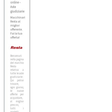
online -
Benati
Aste
2
giudiziarie
Macchinari
Resta al
Bianco
miglior
offerente.
1
Fai la tua
offerta!
Biesse
5
Benvenuti
nella pagina
del marchio
Bitelli
Resta
relativa a
10
tutte le aste
giudiziarie.
Qui potrai
trovare,
Bmw
ogni giorno,
5
le nuove
offerte per
acquistare,
al miglior
prezzo,
Bobcat
tutti i
1
modelli