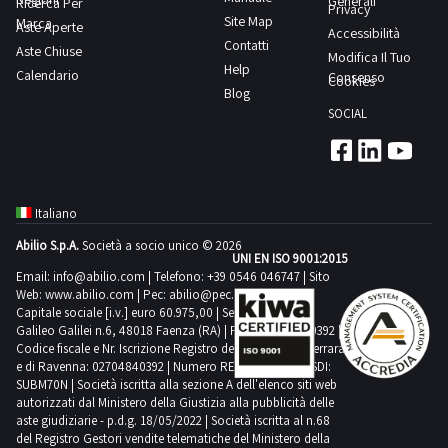
Generali
Ricerca Per
Privacy
Site Map
Marca
Aste Aperte
Accessibilità
Contatti
Aste Chiuse
Comedil
Modifica Il Tuo
Help
1
Calendario
Consenso
Cookies
Blog
SOCIAL
Criocabin
2
Italiano
Doosan
4
Abilio S.p.A.
Società a socio unico © 2026
UNI EN ISO 9001:2015
Email:
info@abilio.com
| Telefono:
+39 0546 046747
| Sito
Web:
www.abilio.com
Emmegi
| Pec:
abilio@pec.illimity.com
Capitale sociale [i.v.] euro 60.975,00 | Sede legale in Via
1
Galileo Galilei n.6, 48018 Faenza (RA) | P.IVA: 02704840392 |
Codice fiscale e Nr. Iscrizione Registro delle Imprese di Ferrara
e di Ravenna: 02704840392 | Numero REA RA 224830 | SDI:
Ferroli
SUBM70N | Società iscritta alla sezione A dell'elenco siti web
3
autorizzati dal Ministero della Giustizia alla pubblicità delle
aste giudiziarie - p.d.g. 18/05/2022 | Società iscritta al n.68
del Registro Gestori vendite telematiche del Ministero della