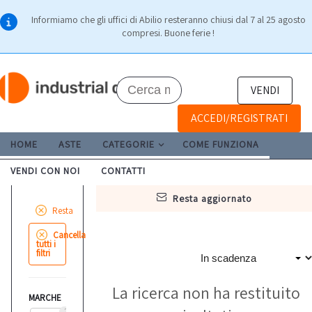
Informiamo che gli uffici di Abilio resteranno chiusi dal 7 al 25 agosto
compresi. Buone ferie !
VENDI
ACCEDI/REGISTRATI
HOME
ASTE
CATEGORIE
COME FUNZIONA
VENDI CON NOI
CONTATTI
resta aggiornato
Resta
Cancella
tutti i
filtri
La ricerca non ha restituito
MARCHE
2