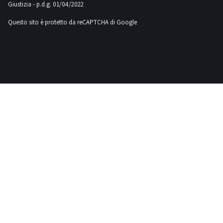
Giustizia - p.d.g. 01/04/2022
Fiac
83
Questo sito è protetto da reCAPTCHA di Google
Fiat
18
Ford
1
Gaspardo
1
Hamm
1
Haulotte
3