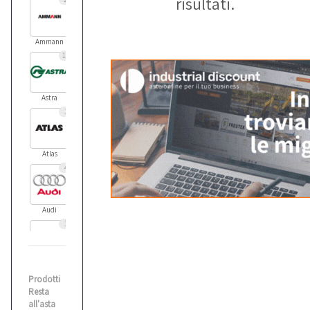
risultati.
Ammann
11
Astra
1
Atlas
4
Audi
1
Balma
Prodotti
1
Resta
all'asta