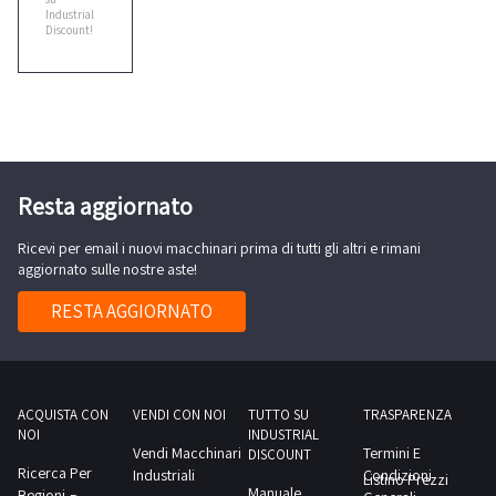
Cebora
Industrial
Discount!
2
Ceccato
1
Cefla
Resta aggiornato
2
Ricevi per email i nuovi macchinari prima di tutti gli altri e rimani
aggiornato sulle nostre aste!
Cesab
4
RESTA AGGIORNATO
Citroen
1
ACQUISTA CON
VENDI CON NOI
TUTTO SU
TRASPARENZA
NOI
INDUSTRIAL
Vendi Macchinari
Termini E
DISCOUNT
Cmt
Ricerca Per
Industriali
Condizioni
Listino Prezzi
1
Manuale
Regioni