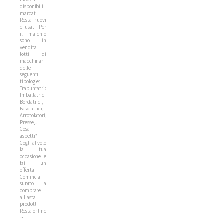
disponibili
marcati
Resta nuovi
e usati. Per
Bomag
il marchio
3
sono in
vendita
lotti di
macchinari
Case
delle
seguenti
6
tipologie:
Trapuntatrici,
Imballatrici,
Bordatrici,
Caterpillar
Fasciatrici,
Arrotolatori,
1
Presse,...
Cosa
aspetti?
Cogli al volo
Cat
la tua
1
occasione e
fai un
offerta!
Comincia
subito a
Cea
comprare
1
all'asta
prodotti
Resta online
su