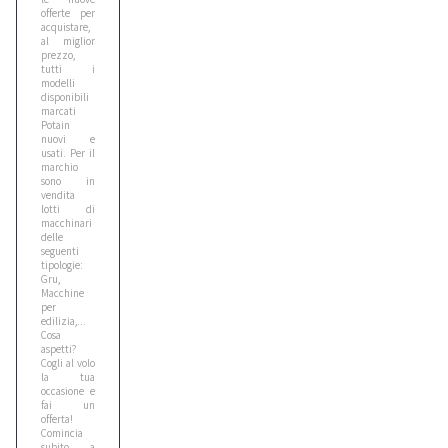
6
offerte per
acquistare,
al miglior
prezzo,
Caterpillar
tutti i
modelli
1
disponibili
marcati
Potain
nuovi e
Cat
usati. Per il
1
marchio
sono in
vendita
lotti di
macchinari
Cea
delle
1
seguenti
tipologie:
Gru,
Macchine
per
Cebora
edilizia,...
2
Cosa
aspetti?
Cogli al volo
la tua
Ceccato
occasione e
fai un
1
offerta!
Comincia
subito a