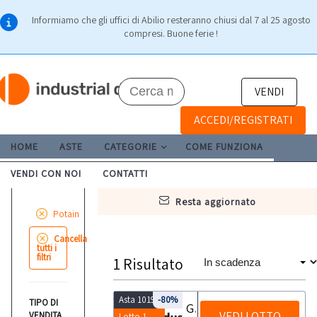
Informiamo che gli uffici di Abilio resteranno chiusi dal 7 al 25 agosto
compresi. Buone ferie !
VENDI
ACCEDI/REGISTRATI
HOME
ASTE
CATEGORIE
COME FUNZIONA
VENDI CON NOI
CONTATTI
resta aggiornato
Potain
Cancella
tutti i
filtri
1
Risultato
Asta 10198
-80%
TIPO DI
Gru Potain GT MR 331B
VEDI LOTTO
VENDITA
Lotto 1