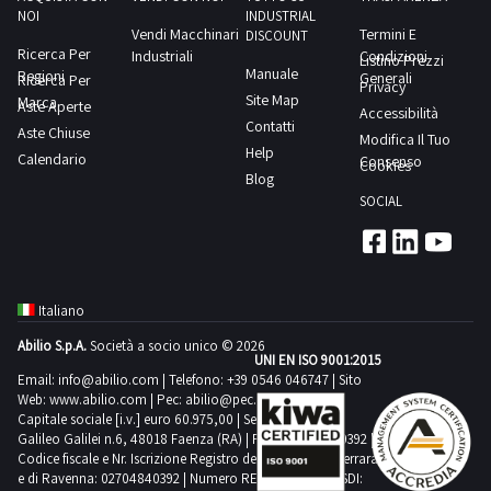
NOI
INDUSTRIAL
Vendi Macchinari
Termini E
DISCOUNT
Ricerca Per
Industriali
Condizioni
Listino Prezzi
Doosan
Manuale
Regioni
Generali
Ricerca Per
Privacy
4
Site Map
Marca
Aste Aperte
Accessibilità
Contatti
Aste Chiuse
Modifica Il Tuo
Help
Emmegi
Calendario
Consenso
Cookies
1
Blog
SOCIAL
Ferroli
3
Italiano
Fiac
Abilio S.p.A.
Società a socio unico © 2026
82
UNI EN ISO 9001:2015
Email:
info@abilio.com
| Telefono:
+39 0546 046747
| Sito
Web:
www.abilio.com
| Pec:
abilio@pec.illimity.com
Capitale sociale [i.v.] euro 60.975,00 | Sede legale in Via
Fiat
Galileo Galilei n.6, 48018 Faenza (RA) | P.IVA: 02704840392 |
18
Codice fiscale e Nr. Iscrizione Registro delle Imprese di Ferrara
e di Ravenna: 02704840392 | Numero REA RA 224830 | SDI: