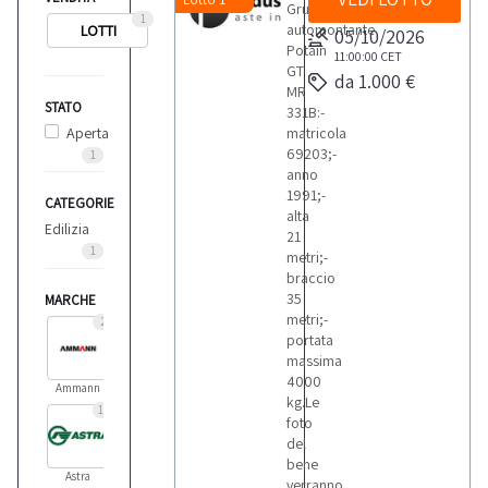
Gru
1
automontante
LOTTI
05/10/2026
Potain
11:00:00
CET
GT
da 1.000 €
MR
STATO
331B:-
Aperta
matricola
69203;-
1
anno
1991;-
CATEGORIE
alta
Edilizia
21
1
metri;-
braccio
35
MARCHE
metri;-
2
portata
massima
4000
Ammann
kg.Le
11
foto
del
bene
Astra
verranno