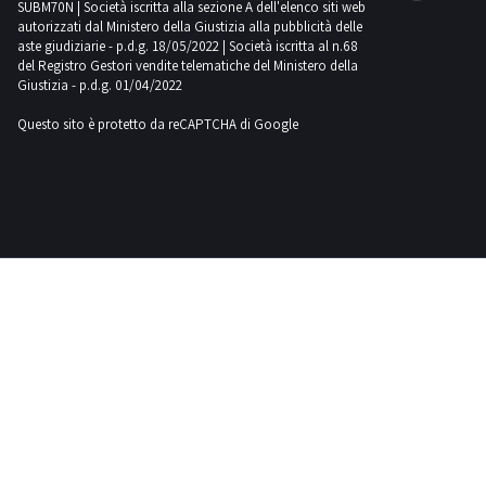
SUBM70N | Società iscritta alla sezione A dell'elenco siti web
Ford
autorizzati dal Ministero della Giustizia alla pubblicità delle
1
aste giudiziarie - p.d.g. 18/05/2022 | Società iscritta al n.68
del Registro Gestori vendite telematiche del Ministero della
Giustizia - p.d.g. 01/04/2022
Gaspardo
Questo sito è protetto da reCAPTCHA di Google
1
Hamm
1
Haulotte
3
Hitachi
1
Hp
2