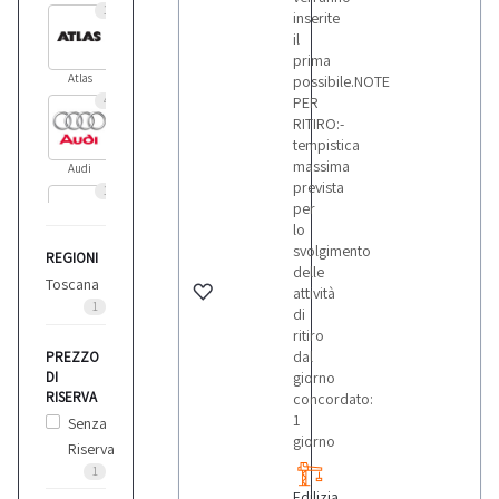
1
inserite
il
prima
Atlas
possibile.NOTE
4
PER
RITIRO:-
tempistica
massima
Audi
prevista
1
per
lo
svolgimento
REGIONI
Balma
delle
1
Toscana
attività
1
di
ritiro
Benati
dal
PREZZO
2
DI
giorno
RISERVA
concordato:
1
Senza
Bianco
giorno
Riserva
1
1
Edilizia