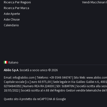
Ricerca Per Regioni
Vendi Macchinari I
Ricerca Per Marca
Om
Opel
Pedrazzoli
Perlini
Aste Aperte
8
7
1
24
Aste Chiuse
Calendario
Peugeot
Piaggio
Potain
Renault
1
2
2
21
Robopac
Scm
Sottoriva
Still
1
1
1
1
Italiano
Takeuchi
Tekna
Terex
Thomas
Abilio S.p.A.
Società a socio unico © 2026
4
56
54
1
Email:
info@abilio.com
| Telefono:
+39 0546 046747
| Sito Web:
www.abilio.co
Capitale sociale [i.v.] euro 60.975,00 | Sede legale in Via Galileo Galilei n.6, 48
02704840392 | Numero REA RA 224830 | SDI: SUBM70N | Società iscritta alla sezione A
Toyota
Varie
Vari
Viberti
18/05/2022 | Società iscritta al n.68 del Registro Gestori vendite telematiche del 
6
7
2
4
Questo sito è protetto da reCAPTCHA di Google