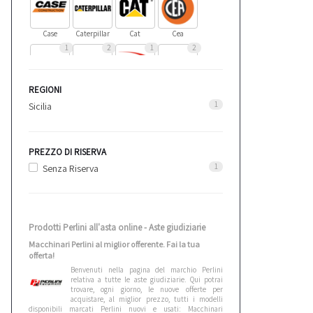
Case
Caterpillar
Cat
Cea
1
2
1
2
REGIONI
Cebora
Ceccato
Cefla
Cesab
4
1
1
1
1
Sicilia
Citroen
Cmt
Comedil
Criocabin
PREZZO DI RISERVA
2
4
1
3
1
Senza Riserva
Doosan
Emmegi
Ferroli
Fiac
83
18
1
1
Prodotti Perlini all'asta online - Aste giudiziarie
Macchinari Perlini al miglior offerente. Fai la tua
offerta!
Fiat
Ford
Gaspardo
Hamm
Benvenuti nella pagina del marchio Perlini
1
3
1
2
relativa a tutte le aste giudiziarie. Qui potrai
trovare, ogni giorno, le nuove offerte per
acquistare, al miglior prezzo, tutti i modelli
disponibili marcati Perlini nuovi e usati: Macchinari