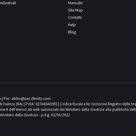
ndustriali
Manuale
Site Map
Contatti
Help
Blog
m
| Pec:
abilio@pec.illimity.com
018 Faenza (RA) | P.IVA: 02704840392 | Codice fiscale e Nr. Iscrizione Registro delle I
 dell'elenco siti web autorizzati dal Ministero della Giustizia alla pubblicità delle 
Ministero della Giustizia - p.d.g. 01/04/2022