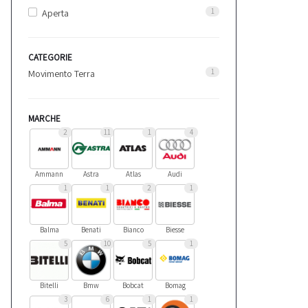
1
Aperta
CATEGORIE
1
Movimento Terra
MARCHE
2
11
1
4
Ammann
Astra
Atlas
Audi
1
1
2
1
Balma
Benati
Bianco
Biesse
5
10
5
1
Bitelli
Bmw
Bobcat
Bomag
3
6
1
1