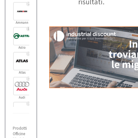
risultati.
2
Ammann
11
Astra
1
Atlas
4
Audi
1
Balma
Prodotti
1
Officine