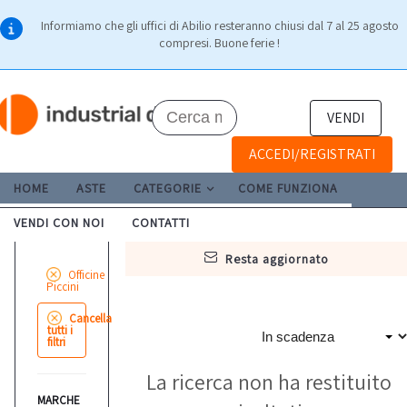
Informiamo che gli uffici di Abilio resteranno chiusi dal 7 al 25 agosto
compresi. Buone ferie !
VENDI
ACCEDI/REGISTRATI
HOME
ASTE
CATEGORIE
COME FUNZIONA
VENDI CON NOI
CONTATTI
resta aggiornato
Officine
Piccini
Cancella
tutti i
filtri
La ricerca non ha restituito
MARCHE