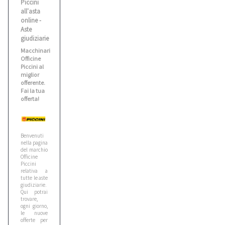
Piccini
all'asta
Benati
online -
2
Aste
giudiziarie
Macchinari
Bianco
Officine
1
Piccini al
miglior
offerente.
Fai la tua
Biesse
offerta!
5
Benvenuti
Bitelli
nella pagina
10
del marchio
Officine
Piccini
relativa a
tutte le aste
Bmw
giudiziarie.
5
Qui potrai
trovare,
ogni giorno,
le nuove
Bobcat
offerte per