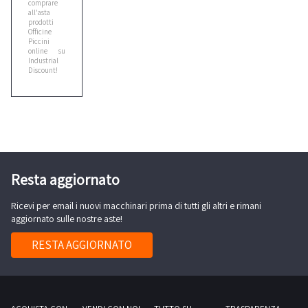
comprare
all'asta
Cebora
prodotti
2
Officine
Piccini
online su
Industrial
Discount!
Ceccato
1
Cefla
2
Resta aggiornato
Cesab
4
Ricevi per email i nuovi macchinari prima di tutti gli altri e rimani
aggiornato sulle nostre aste!
Citroen
RESTA AGGIORNATO
1
Cmt