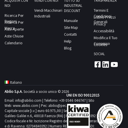
ACQUISTA CON
VENDI CON NOI
TUTTO SU
TRASPARENZA
1
NOI
INDUSTRIAL
Vendi Macchinari
Termini E
DISCOUNT
Ricerca Per
Industriali
Condizioni
Listino Prezzi
Comedil
Manuale
Regioni
Generali
Ricerca Per
Privacy
1
Site Map
Marca
Aste Aperte
Accessibilità
Contatti
Aste Chiuse
Modifica Il Tuo
Help
Criocabin
Calendario
Consenso
Cookies
2
Blog
SOCIAL
Doosan
4
Italiano
Emmegi
Abilio S.p.A.
Società a socio unico © 2026
1
UNI EN ISO 9001:2015
Email:
info@abilio.com
| Telefono:
+39 0546 046747
| Sito
Web:
www.abilio.com
| Pec:
abilio@pec.illimity.com
Capitale sociale [i.v.] euro 60.975,00 | Sede legale in Via
Ferroli
Galileo Galilei n.6, 48018 Faenza (RA) | P.IVA: 02704840392 |
3
Codice fiscale e Nr. Iscrizione Registro delle Imprese di Ferrara
e di Ravenna: 02704840392 | Numero REA RA 224830 | SDI: