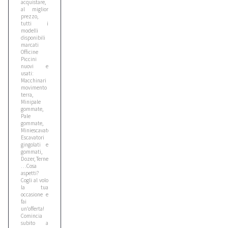
acquistare,
1
al miglior
prezzo,
tutti i
modelli
Bomag
disponibili
marcati
3
Officine
Piccini
nuovi e
usati:
Case
Macchinari
6
movimento
terra,
Minipale
gommate,
Pale
Caterpillar
gommate,
1
Miniescavatori,
Escavatori
gingolati e
gommati,
Cat
Dozer, Terne
…Cosa
1
aspetti?
Cogli al volo
la tua
occasione e
Cea
fai
un’offerta!
1
Comincia
subito a