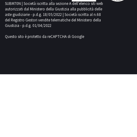
SUBM70N | Società iscritta alla sezione A dell'elenco siti web
Fiac
autorizzati dal Ministero della Giustizia alla pubblicità delle
82
aste giudiziarie - p.d.g. 18/05/2022 | Società iscritta al n.68
del Registro Gestori vendite telematiche del Ministero della
Giustizia - p.d.g. 01/04/2022
Fiat
Questo sito è protetto da reCAPTCHA di Google
18
Ford
1
Gaspardo
1
Hamm
1
Haulotte
3