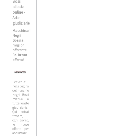
Bossi
all'asta
Benati
online -
2
Aste
giudiziarie
Macchinari
Bianco
Negri
1
Bossi al
miglior
offerente.
Fai la tua
Biesse
offerta!
5
Benvenuti
Bitelli
nella pagina
10
del marchio
Negri Bossi
relativa a
tutte le aste
giudiziarie.
Bmw
Qui potrai
5
trovare,
ogni giorno,
le nuove
offerte per
Bobcat
acquistare,