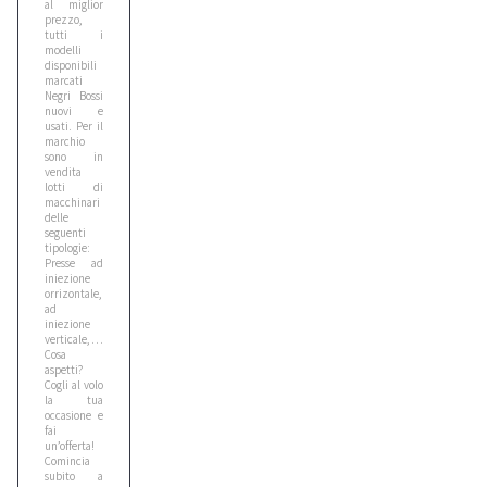
al miglior
1
prezzo,
tutti i
modelli
disponibili
Bomag
marcati
Negri Bossi
3
nuovi e
usati. Per il
marchio
sono in
Case
vendita
6
lotti di
macchinari
delle
seguenti
tipologie:
Caterpillar
Presse ad
1
iniezione
orrizontale,
ad
iniezione
Cat
verticale, …
Cosa
1
aspetti?
Cogli al volo
la tua
occasione e
Cea
fai
un’offerta!
1
Comincia
subito a