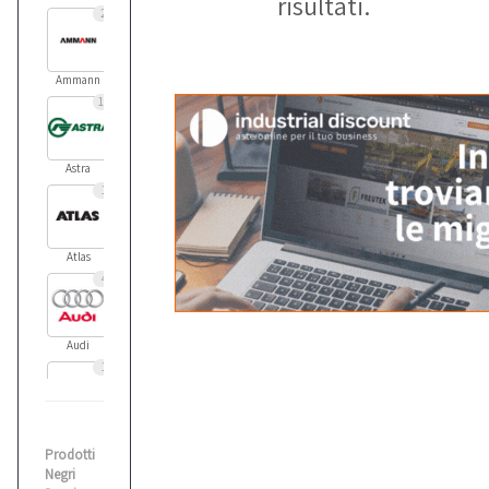
risultati.
2
Ammann
11
Astra
1
Atlas
4
Audi
1
Balma
Prodotti
1
Negri