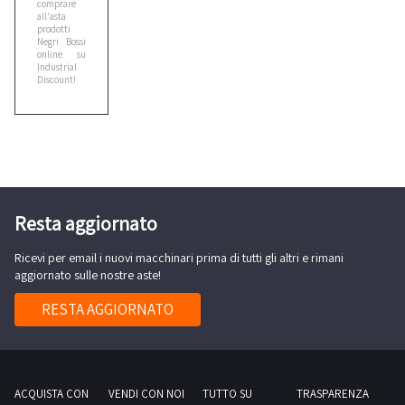
comprare
all'asta
Cebora
prodotti
2
Negri Bossi
online su
Industrial
Discount!
Ceccato
1
Cefla
2
Resta aggiornato
Cesab
Ricevi per email i nuovi macchinari prima di tutti gli altri e rimani
4
aggiornato sulle nostre aste!
RESTA AGGIORNATO
Citroen
1
Cmt
ACQUISTA CON
VENDI CON NOI
TUTTO SU
TRASPARENZA