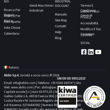
1
NOI
INDUSTRIAL
Vendi Macchinari
Termini E
DISCOUNT
Ricerca Per
Industriali
Condizioni
Listino Prezzi
Manuale
Regioni
Generali
Ricerca Per
Comedil
Privacy
Site Map
Marca
1
Aste Aperte
Accessibilità
Contatti
Aste Chiuse
Modifica Il Tuo
Help
Calendario
Consenso
Cookies
Criocabin
Blog
2
SOCIAL
Doosan
4
Italiano
Abilio S.p.A.
Società a socio unico © 2026
Emmegi
UNI EN ISO 9001:2015
1
Email:
info@abilio.com
| Telefono:
+39 0546 046747
| Sito
Web:
www.abilio.com
| Pec:
abilio@pec.illimity.com
Capitale sociale [i.v.] euro 60.975,00 | Sede legale in Via
Ferroli
Galileo Galilei n.6, 48018 Faenza (RA) | P.IVA: 02704840392 |
3
Codice fiscale e Nr. Iscrizione Registro delle Imprese di Ferrara
e di Ravenna: 02704840392 | Numero REA RA 224830 | SDI:
SUBM70N | Società iscritta alla sezione A dell'elenco siti web