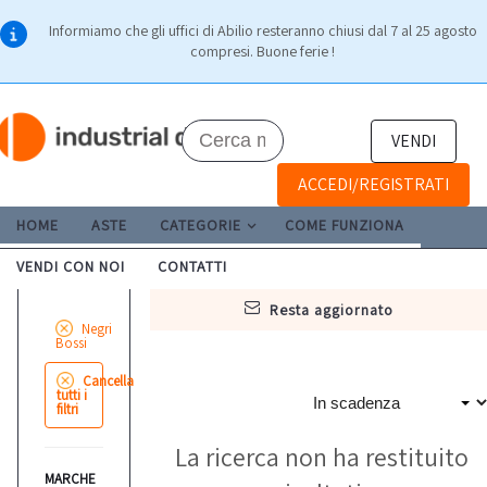
Informiamo che gli uffici di Abilio resteranno chiusi dal 7 al 25 agosto
compresi. Buone ferie !
VENDI
ACCEDI/REGISTRATI
HOME
ASTE
CATEGORIE
COME FUNZIONA
VENDI CON NOI
CONTATTI
resta aggiornato
Negri
Bossi
Cancella
tutti i
filtri
La ricerca non ha restituito
MARCHE