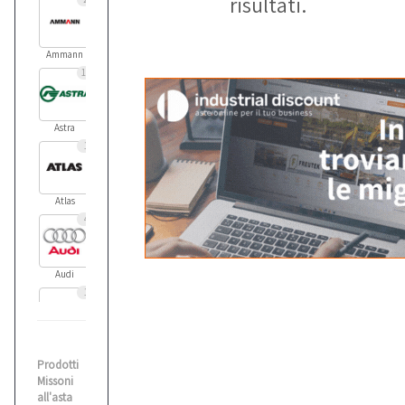
risultati.
Ammann
11
Astra
1
Atlas
4
Audi
1
Balma
Prodotti
1
Missoni
all'asta