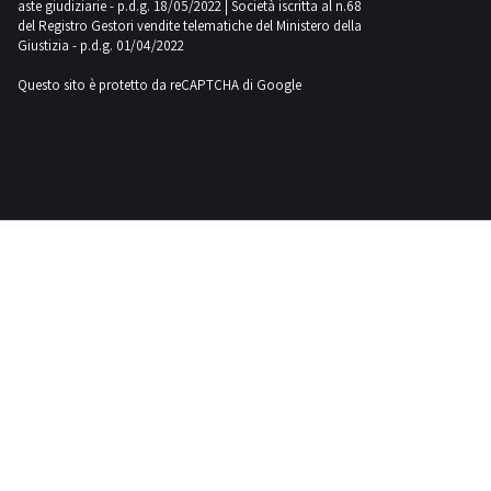
aste giudiziarie - p.d.g. 18/05/2022 | Società iscritta al n.68
Fiac
del Registro Gestori vendite telematiche del Ministero della
83
Giustizia - p.d.g. 01/04/2022
Questo sito è protetto da reCAPTCHA di Google
Fiat
18
Ford
1
Gaspardo
1
Hamm
1
Haulotte
3