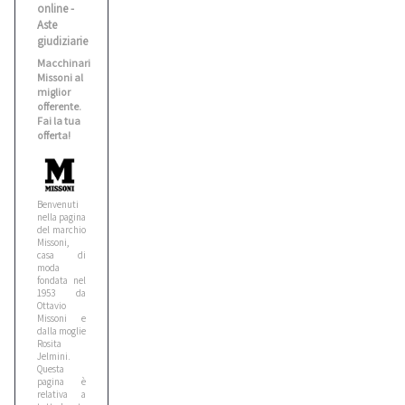
online -
Benati
Aste
2
giudiziarie
Macchinari
Missoni al
Bianco
miglior
offerente.
1
Fai la tua
offerta!
Biesse
5
Benvenuti
nella pagina
del marchio
Bitelli
Missoni,
10
casa di
moda
fondata nel
1953 da
Ottavio
Bmw
Missoni e
5
dalla moglie
Rosita
Jelmini.
Questa
pagina è
Bobcat
relativa a
1