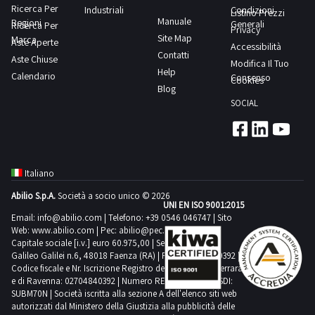
Ricerca Per
Industriali
Condizioni
Listino Prezzi
Manuale
Regioni
Generali
Ricerca Per
Privacy
Comedil
Site Map
Marca
Aste Aperte
Accessibilità
1
Contatti
Aste Chiuse
Modifica Il Tuo
Help
Calendario
Consenso
Cookies
Blog
Criocabin
SOCIAL
2
Doosan
4
Italiano
Abilio S.p.A.
Società a socio unico © 2026
UNI EN ISO 9001:2015
Emmegi
Email:
info@abilio.com
| Telefono:
+39 0546 046747
| Sito
1
Web:
www.abilio.com
| Pec:
abilio@pec.illimity.com
Capitale sociale [i.v.] euro 60.975,00 | Sede legale in Via
Galileo Galilei n.6, 48018 Faenza (RA) | P.IVA: 02704840392 |
Ferroli
Codice fiscale e Nr. Iscrizione Registro delle Imprese di Ferrara
3
e di Ravenna: 02704840392 | Numero REA RA 224830 | SDI:
SUBM70N | Società iscritta alla sezione A dell'elenco siti web
autorizzati dal Ministero della Giustizia alla pubblicità delle