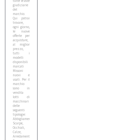
tutte le aste
giudiziarie
del
marchio.
Bomag
Qui potrai
trovare,
3
ogni giorno,
le nuove
offerte per
acquistare,
Case
al miglior
prezzo,
6
tutti i
modelli
disponibili
marcati
Caterpillar
Missoni
1
nuovi e
usati. Per il
marchio
sono in
vendita
Cat
lotti di
1
macchinari
delle
seguenti
tipologie:
Cea
Abbigliamento,
Scarpe,
1
Occhiali,
Calze,
Arredamento...