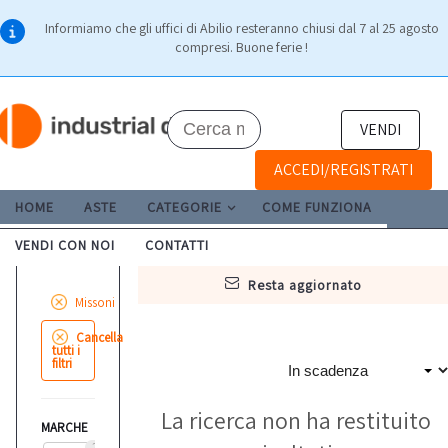
Informiamo che gli uffici di Abilio resteranno chiusi dal 7 al 25 agosto
compresi. Buone ferie !
VENDI
ACCEDI/REGISTRATI
HOME
ASTE
CATEGORIE
COME FUNZIONA
VENDI CON NOI
CONTATTI
resta aggiornato
Missoni
Cancella
tutti i
filtri
La ricerca non ha restituito
MARCHE
2