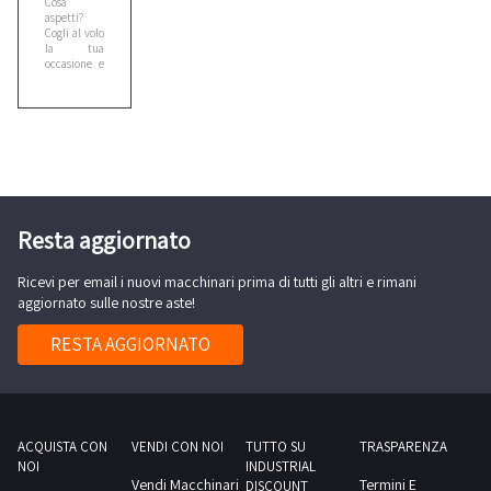
Cosa
Cebora
aspetti?
Cogli al volo
2
la tua
occasione e
fai un
offerta!
Ceccato
Comincia
1
subito a
comprare
all'asta
prodotti
Missoni
Cefla
online su
2
Industrial
Discount!
Resta aggiornato
Ricevi per email i nuovi macchinari prima di tutti gli altri e rimani
Cesab
aggiornato sulle nostre aste!
4
RESTA AGGIORNATO
Citroen
1
ACQUISTA CON
VENDI CON NOI
TUTTO SU
TRASPARENZA
Cmt
NOI
INDUSTRIAL
1
Vendi Macchinari
Termini E
DISCOUNT