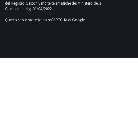
Fiac
del Registro Gestori vendite telematiche del Ministero della
Giustizia - p.d.g. 01/04/2022
83
Questo sito è protetto da reCAPTCHA di Google
Fiat
18
Ford
1
Gaspardo
1
Hamm
1
Haulotte
3