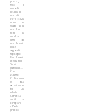
prezzo,
tutti i
modelli
disponibili
Bomag
marcati
Merli clovis
3
nuovi e
usati. Per il
marchio
sono in
Case
vendita
6
lotti di
macchinari
delle
seguenti
tipologie:
Caterpillar
Macchinari
1
meccanici,
Tornio
parallelo,...
Cosa
Cat
aspetti?
Cogli al volo
1
la tua
occasione e
fai un
offerta!
Cea
Comincia
subito a
1
comprare
all'asta
prodotti