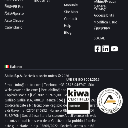
Industriali
Condizioni
Listino Prezzi
Manuale
Regioni
Generali
Ricerca Per
Privacy
Site Map
Marca
Aste Aperte
Comedil
Accessibilità
Contatti
Aste Chiuse
1
Modifica Il Tuo
Help
Calendario
Consenso
Cookies
Blog
Criocabin
SOCIAL
2
Doosan
Italiano
4
Abilio S.p.A.
Società a socio unico © 2026
UNI EN ISO 9001:2015
Emmegi
Email:
info@abilio.com
| Telefono:
+39 0546 046747
| Sito
Web:
www.abilio.com
1
| Pec:
abilio@pec.illimity.com
Capitale sociale [i.v.] euro 60.975,00 | Sede legale in Via
Galileo Galilei n.6, 48018 Faenza (RA) | P.IVA: 02704840392 |
Codice fiscale e Nr. Iscrizione Registro delle Imprese di Ferrara
Ferroli
e di Ravenna: 02704840392 | Numero REA RA 224830 | SDI:
3
SUBM70N | Società iscritta alla sezione A dell'elenco siti web
autorizzati dal Ministero della Giustizia alla pubblicità delle
aste giudiziarie - p.d.g. 18/05/2022 | Società iscritta al n.68