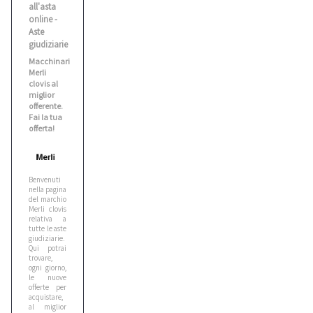
all'asta
Benati
online -
2
Aste
giudiziarie
Macchinari
Bianco
Merli
1
clovis al
miglior
offerente.
Fai la tua
Biesse
offerta!
5
Benvenuti
Bitelli
nella pagina
10
del marchio
Merli clovis
relativa a
tutte le aste
giudiziarie.
Bmw
Qui potrai
5
trovare,
ogni giorno,
le nuove
offerte per
Bobcat
acquistare,
al miglior
1