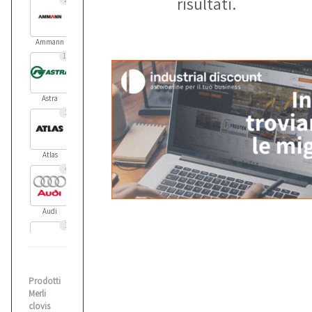
risultati.
Ammann
11
Astra
1
Atlas
4
Audi
1
Balma
Prodotti
1
Merli
clovis