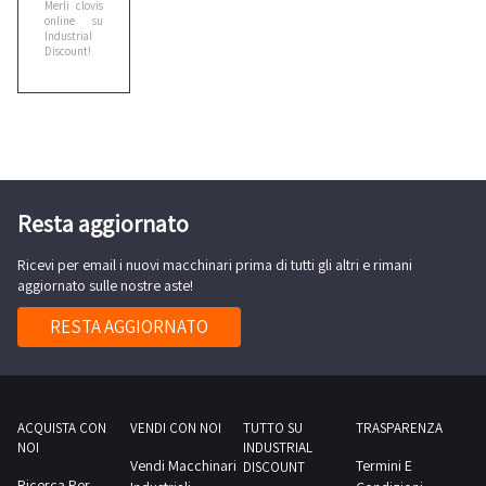
Merli clovis
Cebora
online su
2
Industrial
Discount!
Ceccato
1
Cefla
2
Resta aggiornato
Ricevi per email i nuovi macchinari prima di tutti gli altri e rimani
Cesab
aggiornato sulle nostre aste!
4
RESTA AGGIORNATO
Citroen
1
ACQUISTA CON
VENDI CON NOI
TUTTO SU
TRASPARENZA
NOI
INDUSTRIAL
Cmt
Vendi Macchinari
Termini E
DISCOUNT
1
Ricerca Per