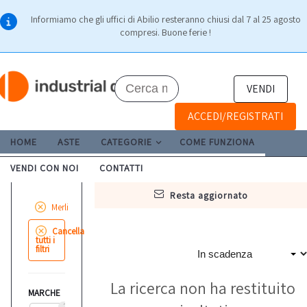
Informiamo che gli uffici di Abilio resteranno chiusi dal 7 al 25 agosto
compresi. Buone ferie !
VENDI
ACCEDI/REGISTRATI
HOME
ASTE
CATEGORIE
COME FUNZIONA
VENDI CON NOI
CONTATTI
resta aggiornato
Merli
Cancella
tutti i
filtri
La ricerca non ha restituito
MARCHE
2