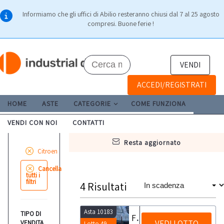
Informiamo che gli uffici di Abilio resteranno chiusi dal 7 al 25 agosto
compresi. Buone ferie !
VENDI
ACCEDI/REGISTRATI
HOME
ASTE
CATEGORIE
COME FUNZIONA
VENDI CON NOI
CONTATTI
resta aggiornato
Citroen
Cancella
tutti i
filtri
4
Risultati
Asta 10183
TIPO DI
Furgone Citroen
VEDI LOTTO
VENDITA
Lotto 49