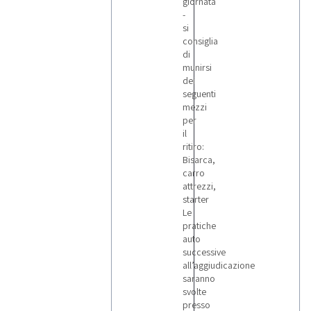
giornata
-
si
consiglia
di
munirsi
dei
seguenti
mezzi
per
il
ritiro:
Bisarca,
carro
attrezzi,
starter
Le
pratiche
auto
successive
all’aggiudicazione
saranno
svolte
presso