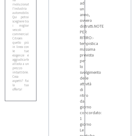
ha
Ceccato
ad
rivoluzionato
1
un
l'industria
automobilistica.
anno,
Qui potrai
ovvero
scegliere tra
i miglior
distrutti.NOTE
Cefla
veicoli
PER
2
commerciali
RITIRO:-
Citroën
quello più
tempistica
in linea con
massima
le tue
Cesab
prevista
esigenze e
4
aggiudicartelo
per
all’asta a un
lo
prezzo
svolgimento
imbattibile.
Citroen
Cosa
delle
aspetti? Fai
1
attività
la tua
di
offerta!
ritiro
Cmt
dal
giorno
1
concordato:
1
giorno
Comedil
Le
1
pratiche