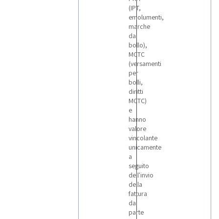
(IPT,
emolumenti,
marche
da
bollo),
MCTC
(versamenti
per
bolli,
diritti
MCTC)
e
hanno
valore
vincolante
unicamente
a
seguito
dell'invio
della
fattura
da
parte