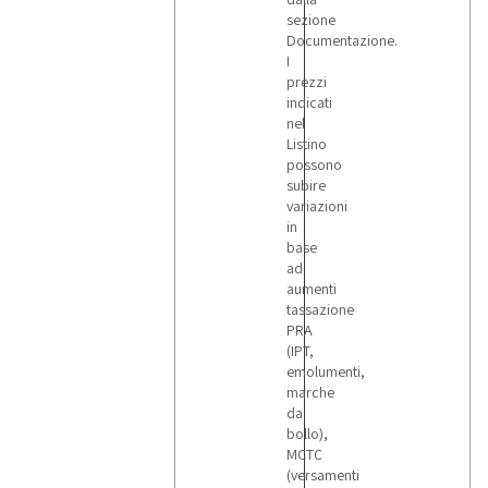
sezione
Documentazione.
I
prezzi
indicati
nel
Listino
possono
subire
variazioni
in
base
ad
aumenti
tassazione
PRA
(IPT,
emolumenti,
marche
da
bollo),
MCTC
(versamenti