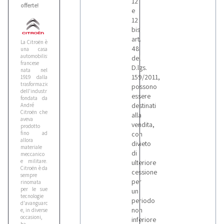
12
offerte!
e
12
Case
bis
6
art.
La Citroën è
48
una casa
automobilistica
del
francese
Caterpillar
D.lgs.
nata nel
1
159/2011,
1919 dalla
trasformazione
possono
dell'industria
essere
fondata da
destinati
André
Cat
Citroën che
alla
1
aveva
vendita,
prodotto
fino ad
con
allora
divieto
Cea
materiale
di
meccanico
1
e militare.
ulteriore
Citroën è da
cessione
sempre
per
rinomata
Cebora
per le sue
un
tecnologie
2
periodo
d'avanguardia
non
e, in diverse
occasioni,
inferiore