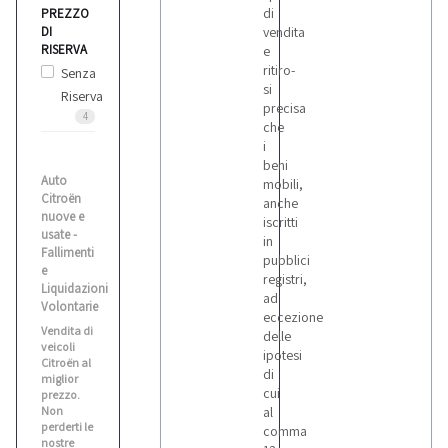
di
PREZZO
Bianco
DI
vendita
1
RISERVA
e
ritiro-
Senza
si
Biesse
Riserva
precisa
5
4
che
i
beni
Bitelli
Auto
mobili,
10
Citroën
anche
nuove e
iscritti
usate -
in
Fallimenti
Bmw
pubblici
e
5
registri,
Liquidazioni
ad
Volontarie
eccezione
Vendita di
delle
Bobcat
veicoli
ipotesi
1
Citroën al
di
miglior
cui
prezzo.
Non
al
Bomag
perderti le
comma
3
nostre