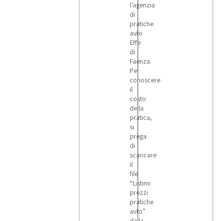
l’agenzia
di
pratiche
auto
Effe
di
Faenza.
Per
conoscere
il
costo
della
pratica,
si
prega
di
scaricare
il
file
“Listino
prezzi
pratiche
auto”
dalla