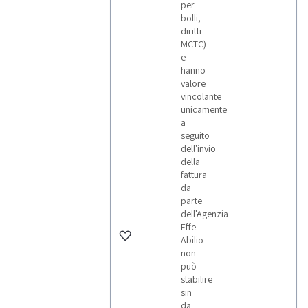
per
bolli,
diritti
MCTC)
e
hanno
valore
vincolante
unicamente
a
seguito
dell'invio
della
fattura
da
parte
dell'Agenzia
Effe.
Abilio
non
può
stabilire
sin
da