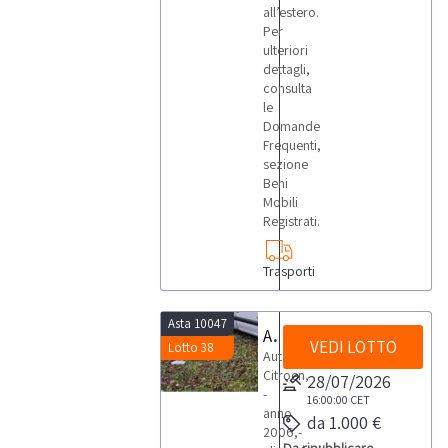
all’estero.
Per
ulteriori
dettagli,
consulta
le
Domande
Frequenti,
sezione
Beni
Mobili
Registrati.
Trasporti
Asta 10047
Autocarro Citroen
VEDI LOTTO
Lotto 38
Autocarro
Citroen,
28/07/2026
-
16:00:00
CET
anno
da 1.000 €
2006,-