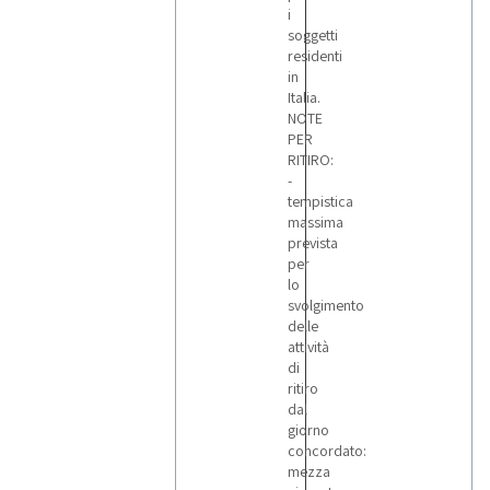
i
soggetti
residenti
in
Italia.
NOTE
PER
RITIRO:
-
tempistica
massima
prevista
per
lo
svolgimento
delle
attività
di
ritiro
dal
giorno
concordato:
mezza