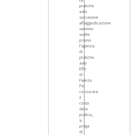
Le
pratiche
auto
successive
all’aggiudicazione
saranno
svolte
presso
l’agenzia
di
pratiche
auto
Effe
di
Faenza.
Per
conoscere
il
costo
della
pratica,
si
prega
di