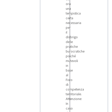
ora
una
tempistica
certa
necessaria
per
il
disbrigo
delle
pratiche
burocratiche
poiché
mutevoli
in
base
al
Foro
di
competenza
territoriale.
Attenzione:
In
caso