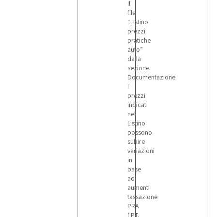
Fiat
il
18
file
“Listino
prezzi
pratiche
Ford
auto”
1
dalla
sezione
Documentazione.
Gaspardo
I
1
prezzi
indicati
nel
Hamm
Listino
1
possono
subire
variazioni
Haulotte
in
3
base
ad
aumenti
tassazione
Hitachi
PRA
1
(IPT,