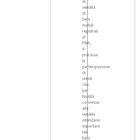
di
vendita
di
beni
mobili
registrati
al
PRA,
è
preclusa
la
partecipazione
di
utenti
che
per
finalità
connesse
alla
vendita
intendano
esportare
tali
beni