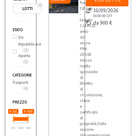
Furgone
4
Citroen
LOTTI
10/09/2026
-
16:00:00
CET
targato
da 900 €
CJ443ZE-
STATO
anno
Da
da
visura
Ripubblicare
PRA
3
2004Il
Aperta
mezzo
1
risulta
sprovvisto
CATEGORIE
di
Trasporti
libretto
4
di
circolazione,
chiavi
PREZZO
e
€ 281
€ 7000
certificato
di
proprietà.Dalla
281
3640
7000
sezione
documentazione