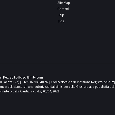
Site Map
Contatti
Help
Blog
m
| Pec:
abilio@pec.illimity.com
018 Faenza (RA) | P.IVA: 02704840392 | Codice fiscale e Nr. Iscrizione Registro delle I
 dell'elenco siti web autorizzati dal Ministero della Giustizia alla pubblicità delle 
Ministero della Giustizia - p.d.g. 01/04/2022