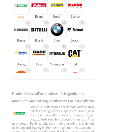
Ausa
Balma
Benati
Bianco
1
5
10
5
Biesse
Bitelli
Bmw
Bobcat
1
3
6
1
Bomag
Case
Caterpillar
Cat
1
1
2
1
Cea
Cebora
Ceccato
Cefla
Prodotti Ausa all'asta online - Aste giudiziarie
2
4
1
1
Macchinari Ausa al miglior offerente. Fai la tua offerta!
Benvenuti nella pagina del marchio Ausa relativa
a tutte le aste giudiziarie. Qui potrai trovare, ogni
Cesab
Citroen
Cmt
Comedil
giorno, le nuove offerte per acquistare, al miglior
1
2
4
1
prezzo, tutti i modelli disponibili marcati Atlas
nuovi e usati. Per il marchio sono in vendita lotti di macchinari
delle seguenti tipologie: Dumperini gommati, Autobetonieri,
Sollevatori ,... Cosa aspetti? Cogli al volo la tua occasione e fai