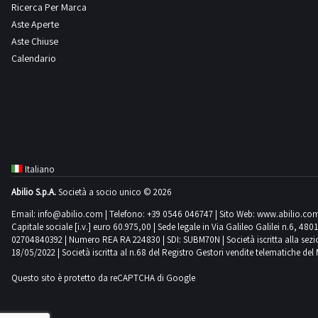
Ricerca Per Marca
Aste Aperte
Linde
Manitou
Mercedes
Merlo
Aste Chiuse
1
2
4
7
Calendario
Mitsubishi
Montini
New Holland
Nissan
1
6
10
1
Oemme
Om
Opel
Pedrazzoli
1
8
7
1
Italiano
Abilio S.p.A.
Società a socio unico © 2026
Perlini
Peugeot
Piaggio
Potain
Email:
info@abilio.com
| Telefono:
+39 0546 046747
| Sito Web:
www.abilio.co
24
1
2
2
Capitale sociale [i.v.] euro 60.975,00 | Sede legale in Via Galileo Galilei n.6, 48
02704840392 | Numero REA RA 224830 | SDI: SUBM70N | Società iscritta alla sezione A
18/05/2022 | Società iscritta al n.68 del Registro Gestori vendite telematiche del 
Renault
Robopac
Scm
Sottoriva
Questo sito è protetto da reCAPTCHA di Google
21
1
1
1