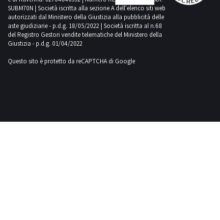
SUBM70N | Società iscritta alla sezione A dell'elenco siti web
Ferroli
autorizzati dal Ministero della Giustizia alla pubblicità delle
3
aste giudiziarie - p.d.g. 18/05/2022 | Società iscritta al n.68
del Registro Gestori vendite telematiche del Ministero della
Giustizia - p.d.g. 01/04/2022
Fiac
83
Questo sito è protetto da reCAPTCHA di Google
Fiat
18
Ford
1
Gaspardo
1
Hamm
1