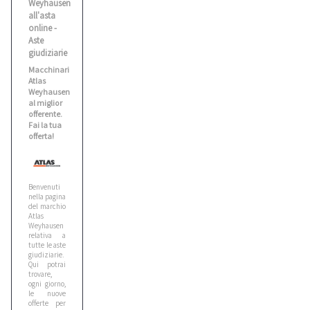
Weyhausen
all'asta
Balma
online -
1
Aste
giudiziarie
Macchinari
Benati
Atlas
2
Weyhausen
al miglior
offerente.
Fai la tua
Bianco
offerta!
1
Benvenuti
Biesse
nella pagina
5
del marchio
Atlas
Weyhausen
relativa a
tutte le aste
Bitelli
giudiziarie.
10
Qui potrai
trovare,
ogni giorno,
le nuove
Bmw
offerte per