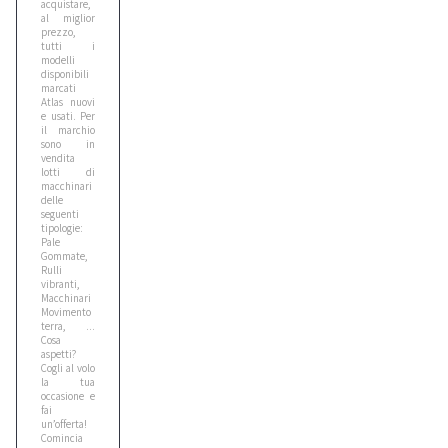
acquistare,
5
al miglior
prezzo,
tutti i
modelli
Bobcat
disponibili
marcati
1
Atlas nuovi
e usati. Per
il marchio
sono in
Bomag
vendita
3
lotti di
macchinari
delle
seguenti
tipologie:
Case
Pale
6
Gommate,
Rulli
vibranti,
Macchinari
Caterpillar
Movimento
terra, ...
1
Cosa
aspetti?
Cogli al volo
la tua
Cat
occasione e
fai
1
un’offerta!
Comincia