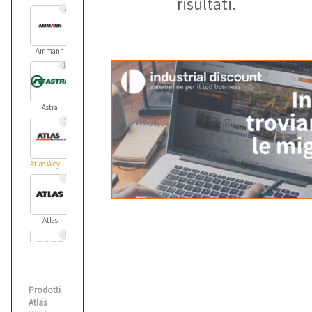
risultati.
2
Ammann
11
Astra
0
Atlas Weyhausen
1
Atlas
4
Audi
Prodotti
1
Atlas