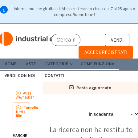
Informiamo che gli uffici di Abilio resteranno chiusi dal 7 al 25 agosto
compresi. Buone ferie !
VENDI
ACCEDI/REGISTRATI
HOME
ASTE
CATEGORIE
COME FUNZIONA
VENDI CON NOI
CONTATTI
resta aggiornato
Atlas
Weyhausen
Cancella
tutti i
filtri
La ricerca non ha restituito
MARCHE