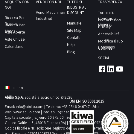
1
ACQUISTA CON
VENDI CON NOI
TUTTO SU
TRASPARENZA
NOI
INDUSTRIAL
Vendi Macchinari
Termini E
DISCOUNT
Ricerca Per
Industriali
Condizioni
Cmt
Listino Prezzi
Manuale
Regioni
Generali
Ricerca Per
1
Privacy
Site Map
Marca
Aste Aperte
Accessibilità
Contatti
Aste Chiuse
Modifica Il Tuo
Comedil
Help
Calendario
Consenso
Cookies
1
Blog
SOCIAL
Criocabin
2
Italiano
Doosan
Abilio S.p.A.
Società a socio unico © 2026
4
UNI EN ISO 9001:2015
Email:
info@abilio.com
| Telefono:
+39 0546 046747
| Sito
Web:
www.abilio.com
| Pec:
abilio@pec.illimity.com
Emmegi
Capitale sociale [i.v.] euro 60.975,00 | Sede legale in Via
1
Galileo Galilei n.6, 48018 Faenza (RA) | P.IVA: 02704840392 |
Codice fiscale e Nr. Iscrizione Registro delle Imprese di Ferrara
e di Ravenna: 02704840392 | Numero REA RA 224830 | SDI: