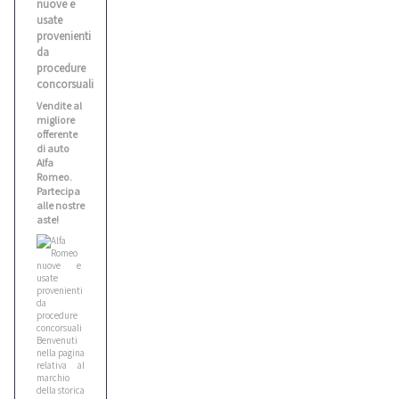
nuove e
usate
Balma
provenienti
1
da
procedure
concorsuali
Benati
Vendite al
2
migliore
offerente
di auto
Alfa
Bianco
Romeo.
1
Partecipa
alle nostre
aste!
Biesse
5
Bitelli
10
Benvenuti
nella pagina
relativa al
marchio
Bmw
della storica