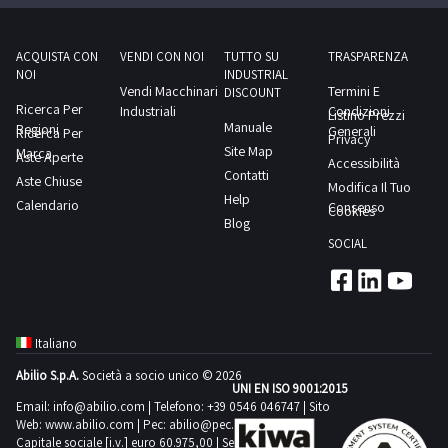
1
opportunità!
ACQUISTA CON
VENDI CON NOI
TUTTO SU
TRASPARENZA
Cmt
NOI
INDUSTRIAL
1
Vendi Macchinari
Termini E
DISCOUNT
Ricerca Per
Industriali
Condizioni
Listino Prezzi
Manuale
Regioni
Generali
Ricerca Per
Privacy
Comedil
Site Map
Marca
Aste Aperte
Accessibilità
1
Contatti
Aste Chiuse
Modifica Il Tuo
Help
Calendario
Consenso
Cookies
Blog
Criocabin
SOCIAL
2
Doosan
4
Italiano
Abilio S.p.A.
Società a socio unico © 2026
Emmegi
UNI EN ISO 9001:2015
Email:
info@abilio.com
| Telefono:
+39 0546 046747
| Sito
1
Web:
www.abilio.com
| Pec:
abilio@pec.illimity.com
Capitale sociale [i.v.] euro 60.975,00 | Sede legale in Via