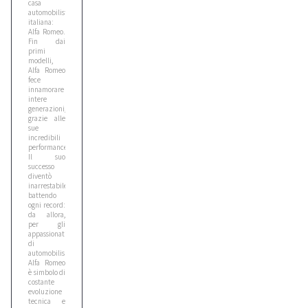
casa
5
automobilistica
italiana:
Alfa Romeo.
Fin dai
Bobcat
primi
modelli,
1
Alfa Romeo
fece
innamorare
intere
Bomag
generazioni,
3
grazie alle
sue
incredibili
performance.
Il suo
Case
successo
6
diventò
inarrestabile,
battendo
ogni record:
Caterpillar
da allora,
per gli
1
appassionati
di
automobilismo,
Alfa Romeo
Cat
è simbolo di
costante
1
evoluzione
tecnica e