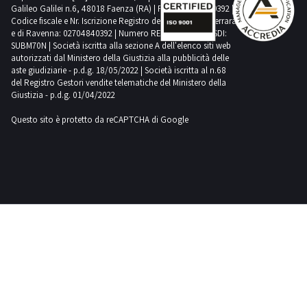
Galileo Galilei n.6, 48018 Faenza (RA) | P.IVA: 02704840392 |
Ferroli
Codice fiscale e Nr. Iscrizione Registro delle Imprese di Ferrara
3
e di Ravenna: 02704840392 | Numero REA RA 224830 | SDI:
SUBM70N | Società iscritta alla sezione A dell'elenco siti web
autorizzati dal Ministero della Giustizia alla pubblicità delle
aste giudiziarie - p.d.g. 18/05/2022 | Società iscritta al n.68
Fiac
del Registro Gestori vendite telematiche del Ministero della
83
Giustizia - p.d.g. 01/04/2022
Questo sito è protetto da reCAPTCHA di Google
Fiat
18
Ford
1
Gaspardo
1
Hamm
1