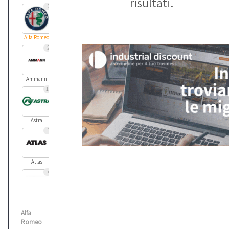
risultati.
0
Alfa Romeo
2
Ammann
11
Astra
1
Atlas
4
Audi
Alfa
1
Romeo