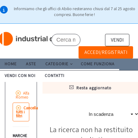
Informiamo che gli uffici di Abilio resteranno chiusi dal 7 al 25 agosto
compresi. Buone ferie !
VENDI
ACCEDI/REGISTRATI
HOME
ASTE
CATEGORIE
COME FUNZIONA
VENDI CON NOI
CONTATTI
resta aggiornato
Alfa
Romeo
Cancella
tutti i
filtri
La ricerca non ha restituito
MARCHE