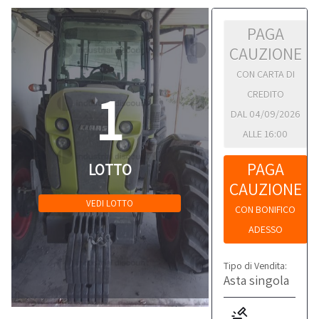
PAGA
CAUZIONE
CON CARTA DI
1
CREDITO
DAL 04/09/2026
ALLE 16:00
PAGA
LOTTO
CAUZIONE
VEDI LOTTO
CON BONIFICO
ADESSO
Tipo di Vendita:
Asta singola