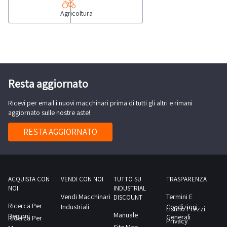
ATTIVA
Agricoltura
Trattore
CLAAS
AXOS
240
–
Anno
Resta aggiornato
2024
Ricevi per email i nuovi macchinari prima di tutti gli altri e rimani
Macchina
aggiornato sulle nostre aste!
agricola
recente
RESTA AGGIORNATO
e
in
ottime
condizioni.
ACQUISTA CON
VENDI CON NOI
TUTTO SU
TRASPARENZA
NOI
INDUSTRIAL
Modello:
Vendi Macchinari
Termini E
DISCOUNT
CLAAS
Ricerca Per
Industriali
Condizioni
Listino Prezzi
Manuale
Regioni
AXOS
Generali
Ricerca Per
Privacy