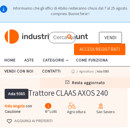
Informiamo che gli uffici di Abilio resteranno chiusi dal 7 al 25 agosto
compresi. Buone ferie !
VENDI
ACCEDI/REGISTRATI
HOME
ASTE
CATEGORIE
COME FUNZIONA
VENDI CON NOI
CONTATTI
/
Agricoltura
/ Asta 9385
resta aggiornato
Trattore CLAAS AXOS 240
Asta 9385
Asta singola
con
1
Cauzione
N° Lotti
Agricoltura
San Severo
AGGIUNGI AI PREFERITI