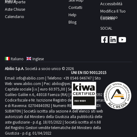
Site Map
Marca
240
Aste Aperte
Accessibilità
Contatti
Aste Chiuse
Anno
Modifica Il Tuo
Help
Calendario
di
Consenso
Cookies
Blog
immatricolazione:
SOCIAL
2024
Ore
di
lavoro:
Italiano
Inglese
678
Abilio S.p.A.
Società a socio unico © 2026
Ideale
UNI EN ISO 9001:2015
per
Email:
info@abilio.com
| Telefono:
+39 0546 046747
| Sito
Web:
www.abilio.com
| Pec:
abilio@pec.illimity.com
attività
Capitale sociale [i.v.] euro 60.975,00 | Sede legale in Via
agricole
Galileo Galilei n.6, 48018 Faenza (RA) | P.IVA: 02704840392 |
Codice fiscale e Nr. Iscrizione Registro delle Imprese di Ferrara
di
e di Ravenna: 02704840392 | Numero REA RA 224830 | SDI:
media
SUBM70N | Società iscritta alla sezione A dell'elenco siti web
intensità,
autorizzati dal Ministero della Giustizia alla pubblicità delle
aste giudiziarie - p.d.g. 18/05/2022 | Società iscritta al n.68
garantisce
del Registro Gestori vendite telematiche del Ministero della
affidabilità
Giustizia - p.d.g. 01/04/2022