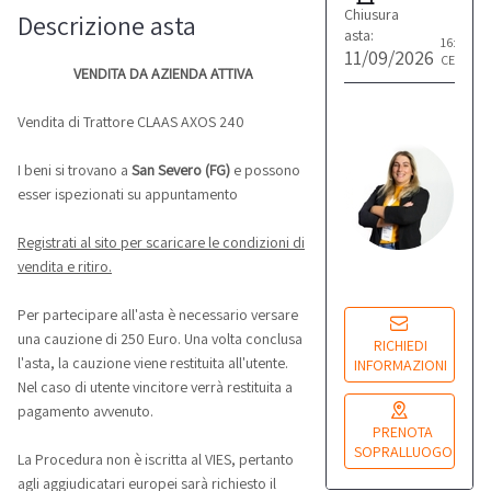
Chiusura
Descrizione asta
asta:
16:00
11/09/2026
CET
VENDITA DA AZIENDA ATTIVA
G
Vendita di Trattore CLAAS AXOS 240
F
I beni si trovano a
San Severo (FG)
e possono
Re
co
esser ispezionati su appuntamento
Registrati al sito per scaricare le condizioni di
Lu
vendita e ritiro.
14
Per partecipare all'asta è necessario versare
una cauzione di 250 Euro. Una volta conclusa
RICHIEDI
l'asta, la cauzione viene restituita all'utente.
INFORMAZIONI
Nel caso di utente vincitore verrà restituita a
pagamento avvenuto.
PRENOTA
SOPRALLUOGO
La Procedura non è iscritta al VIES, pertanto
agli aggiudicatari europei sarà richiesto il