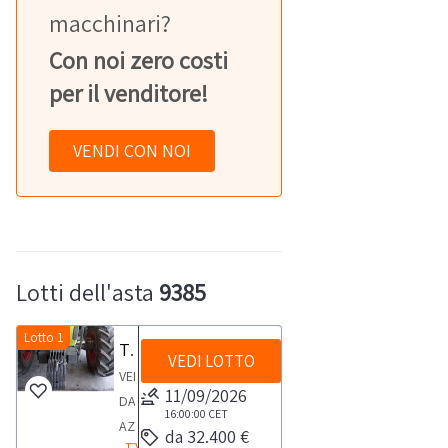
macchinari?
Con noi zero costi
per il venditore!
VENDI CON NOI
Lotti dell'asta
9385
Lotto 1
Trattore CLAAS AXOS 240
VEDI LOTTO
VENDITA
11/09/2026
DA
16:00:00
CET
AZIENDA
da 32.400 €