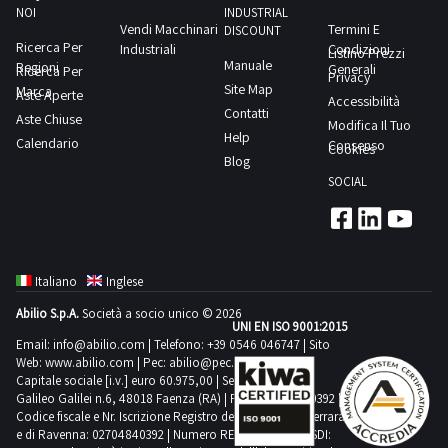
NOI
INDUSTRIAL
Vendi Macchinari
Termini E
DISCOUNT
Ricerca Per
Industriali
Condizioni
Listino Prezzi
Manuale
Regioni
Generali
Ricerca Per
Privacy
Site Map
Marca
Aste Aperte
Accessibilità
Contatti
Aste Chiuse
Modifica Il Tuo
Help
Calendario
Consenso
Cookies
Blog
SOCIAL
Italiano
Inglese
Abilio S.p.A.
Società a socio unico © 2026
UNI EN ISO 9001:2015
Email:
info@abilio.com
| Telefono:
+39 0546 046747
| Sito
Web:
www.abilio.com
| Pec:
abilio@pec.illimity.com
Capitale sociale [i.v.] euro 60.975,00 | Sede legale in Via
Galileo Galilei n.6, 48018 Faenza (RA) | P.IVA: 02704840392 |
Codice fiscale e Nr. Iscrizione Registro delle Imprese di Ferrara
e di Ravenna: 02704840392 | Numero REA RA 224830 | SDI: