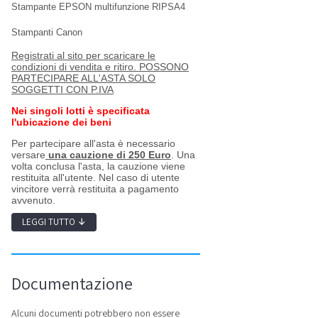
Stampante EPSON multifunzione RIPSA4
Stampanti Canon
Registrati al sito per scaricare le
condizioni di vendita e ritiro.
POSSONO
PARTECIPARE ALL'ASTA SOLO
SOGGETTI CON P.IVA
Nei singoli lotti è specificata
l'ubicazione dei beni
Per partecipare all'asta è necessario
versare
una cauzione di 250 Euro
. Una
volta conclusa l'asta, la cauzione viene
restituita all'utente. Nel caso di utente
vincitore verrà restituita a pagamento
avvenuto.
LEGGI TUTTO
↓
Documentazione
Alcuni documenti potrebbero non essere