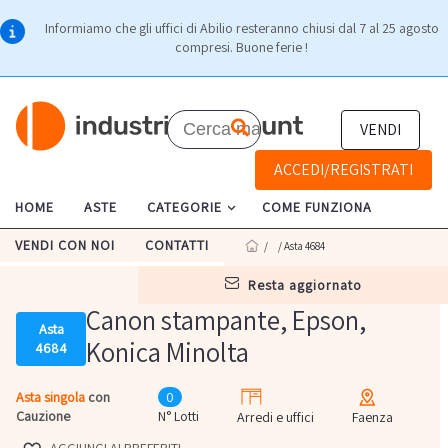
Informiamo che gli uffici di Abilio resteranno chiusi dal 7 al 25 agosto
compresi. Buone ferie !
VENDI
ACCEDI/REGISTRATI
HOME
ASTE
CATEGORIE
COME FUNZIONA
VENDI CON NOI
CONTATTI
/
/ Asta 4684
resta aggiornato
Canon stampante, Epson,
Asta
Konica Minolta
4684
Asta singola
con
0
Cauzione
N° Lotti
Arredi e uffici
Faenza