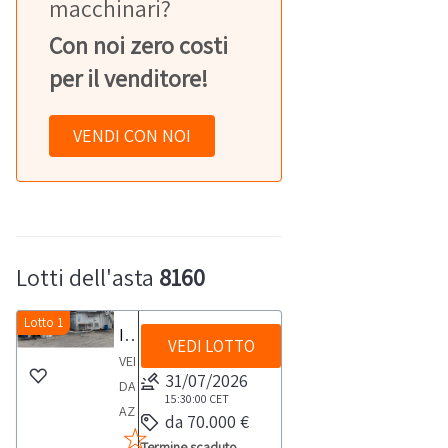
macchinari?
Con noi zero costi
per il venditore!
VENDI CON NOI
Lotti dell'asta
8160
Lotto 1
Impianto di cogenerazione Espe
VEDI LOTTO
VENDITA
31/07/2026
DA
15:30:00
CET
AZIENDA
da 70.000 €
ATTIVAImpianto
Termine scaduto