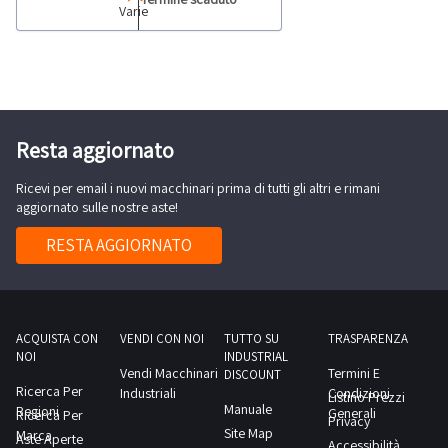
Varie
completo
di
cogenerazione
Espe
98
kw,
Resta aggiornato
CHiP50,
Ricevi per email i nuovi macchinari prima di tutti gli altri e rimani
anno
aggiornato sulle nostre aste!
2014N.
2
RESTA AGGIORNATO
moduli
49
kw
matr
ACQUISTA CON
VENDI CON NOI
TUTTO SU
TRASPARENZA
NOI
INDUSTRIAL
B140008+B140007.
Vendi Macchinari
Termini E
DISCOUNT
Fermo
Ricerca Per
Industriali
Condizioni
Listino Prezzi
Manuale
Regioni
23/11/2022Ore
Generali
Ricerca Per
Privacy
Site Map
Marca
4.264
Aste Aperte
Accessibilità