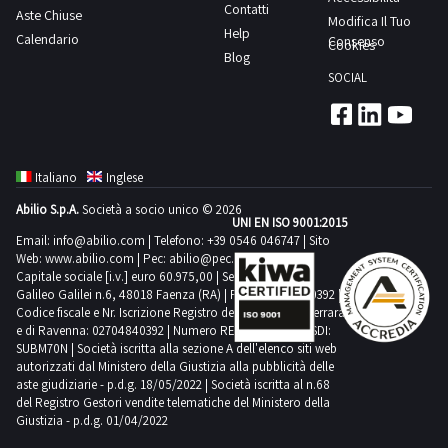
Contatti
Aste Chiuse
+
Modifica Il Tuo
Help
Calendario
<5.000h.
Consenso
Cookies
Blog
Prodotti
SOCIAL
4676225
kWh
certificatiCAR-
READY
Italiano
Inglese
DM
Abilio S.p.A.
Società a socio unico © 2026
05/9/2011:
UNI EN ISO 9001:2015
2x
Email:
info@abilio.com
| Telefono:
+39 0546 046747
| Sito
Web:
www.abilio.com
| Pec:
abilio@pec.illimity.com
Energy
Capitale sociale [i.v.] euro 60.975,00 | Sede legale in Via
Managaer
Galileo Galilei n.6, 48018 Faenza (RA) | P.IVA: 02704840392 |
Codice fiscale e Nr. Iscrizione Registro delle Imprese di Ferrara
Endress
e di Ravenna: 02704840392 | Numero REA RA 224830 | SDI:
+
SUBM70N | Società iscritta alla sezione A dell'elenco siti web
Hauser
autorizzati dal Ministero della Giustizia alla pubblicità delle
aste giudiziarie - p.d.g. 18/05/2022 | Società iscritta al n.68
RMC621Strumentazione
del Registro Gestori vendite telematiche del Ministero della
completa
Giustizia - p.d.g. 01/04/2022
inclusaSmontaggio