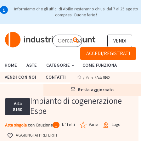
Informiamo che gli uffici di Abilio resteranno chiusi dal 7 al 25 agosto
compresi. Buone ferie !
VENDI
ACCEDI/REGISTRATI
HOME
ASTE
CATEGORIE
COME FUNZIONA
VENDI CON NOI
CONTATTI
/
Varie
/ Asta 8160
resta aggiornato
Impianto di cogenerazione
Asta
Espe
8160
Varie
Lugo
N° Lotti
Asta singola
con Cauzione
1
AGGIUNGI AI PREFERITI