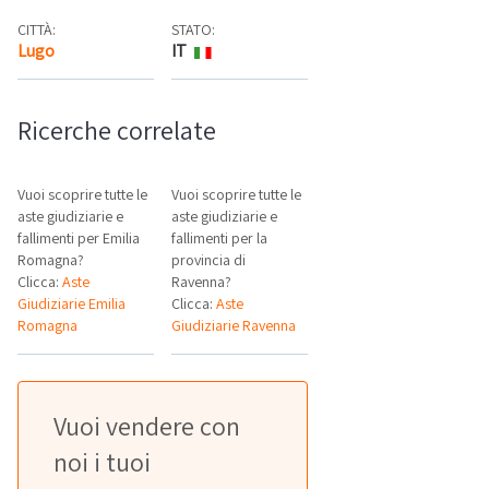
CITTÀ:
STATO:
Lugo
IT
Mappa
Ricerche correlate
Vuoi scoprire tutte le
Vuoi scoprire tutte le
aste giudiziarie e
aste giudiziarie e
fallimenti per Emilia
fallimenti per la
Romagna?
provincia di
Clicca:
Aste
Ravenna?
Giudiziarie Emilia
Clicca:
Aste
Romagna
Giudiziarie Ravenna
Vuoi vendere con
noi i tuoi