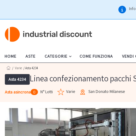
Info
HOME
ASTE
CATEGORIE
COME FUNZIONA
VENDI
/
Varie
/ Asta 4234
Linea confezionamento pacchi S
Asta 4234
Varie
San Donato Milanese
N° Lotti
Asta asincrona
0