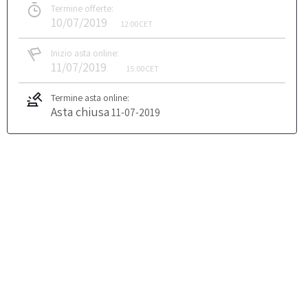
Termine offerte:
10/07/2019
12:00
CET
Inizio asta online:
11/07/2019
15:00
CET
Termine asta online:
Asta chiusa
11-07-2019