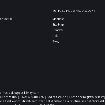
TUTTO SU INDUSTRIAL DISCOUNT
ndustriali
Manuale
Site Map
Contatti
Help
Blog
m
| Pec:
abilio@pec.illimity.com
018 Faenza (RA) | P.IVA: 02704840392 | Codice fiscale e Nr. Iscrizione Registro delle I
 dell'elenco siti web autorizzati dal Ministero della Giustizia alla pubblicità delle 