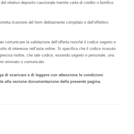
el relativo deposito cauzionale tramite carta di credito o bonifico
corretta ricezione del form debitamente compilato e dell’effettivo
e per comunicare la validazione dell’offerta nonché il codice segreto e
tto di interesse nell’asta online. Si specifica che il codice ricevuto
i precisa inoltre, che tale codice, essendo segreto e personale, una
sere reinviato o comunicato
ega di scaricare e di leggere con attenzione le condizioni
egate alla sezione documentazione della presente pagina.