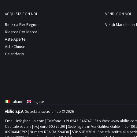
ACQUISTA CON NOI
VENDI CON NOI
Ricerca Per Regioni
Vendi Macchinari I
Ricerca Per Marca
Aste Aperte
Aste Chiuse
Calendario
Italiano
Inglese
Abilio S.p.A.
Società a socio unico © 2026
Email:
info@abilio.com
| Telefono:
+39 0546 046747
| Sito Web:
www.abilio.co
Capitale sociale [i.v.] euro 60.975,00 | Sede legale in Via Galileo Galilei n.6, 48
02704840392 | Numero REA RA 224830 | SDI: SUBM70N | Società iscritta alla sezione A