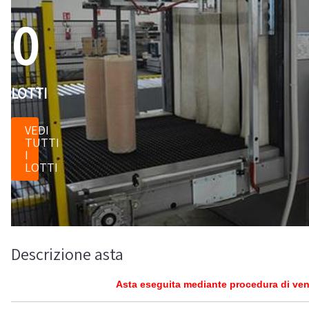
0
LOTTI
VEDI
TUTTI
I
LOTTI
Descrizione asta
Asta eseguita mediante procedura di vend