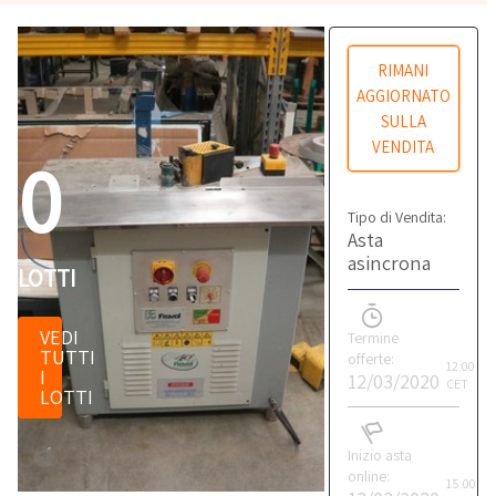
RIMANI
AGGIORNATO
SULLA
VENDITA
0
Tipo di Vendita:
Asta
asincrona
LOTTI
VEDI
Termine
TUTTI
offerte:
12:00
I
12/03/2020
CET
LOTTI
Inizio asta
online:
15:00