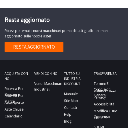
Resta aggiornato
Ricevi per email i nuovi macchinari prima di tutti gli altri e rimani
aggiornato sulle nostre aste!
RESTA AGGIORNATO
ACQUISTA CON
VENDI CON NOI
TUTTO SU
TRASPARENZA
NOI
INDUSTRIAL
Vendi Macchinari
Termini E
DISCOUNT
Ricerca Per
Industriali
Condizioni
Listino Prezzi
Manuale
Regioni
Generali
Ricerca Per
Privacy
Site Map
Marca
Aste Aperte
Accessibilità
Contatti
Aste Chiuse
Modifica Il Tuo
Help
Calendario
Consenso
Cookies
Blog
SOCIAL