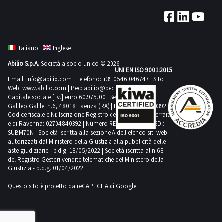
Italiano
Inglese
Abilio S.p.A.
Società a socio unico © 2026
UNI EN ISO 9001:2015
Email:
info@abilio.com
| Telefono:
+39 0546 046747
| Sito
Web:
www.abilio.com
| Pec:
abilio@pec.illimity.com
Capitale sociale [i.v.] euro 60.975,00 | Sede legale in Via
Galileo Galilei n.6, 48018 Faenza (RA) | P.IVA: 02704840392 |
Codice fiscale e Nr. Iscrizione Registro delle Imprese di Ferrara
e di Ravenna: 02704840392 | Numero REA RA 224830 | SDI:
SUBM70N | Società iscritta alla sezione A dell'elenco siti web
autorizzati dal Ministero della Giustizia alla pubblicità delle
aste giudiziarie - p.d.g. 18/05/2022 | Società iscritta al n.68
del Registro Gestori vendite telematiche del Ministero della
Giustizia - p.d.g. 01/04/2022
Questo sito è protetto da reCAPTCHA di Google