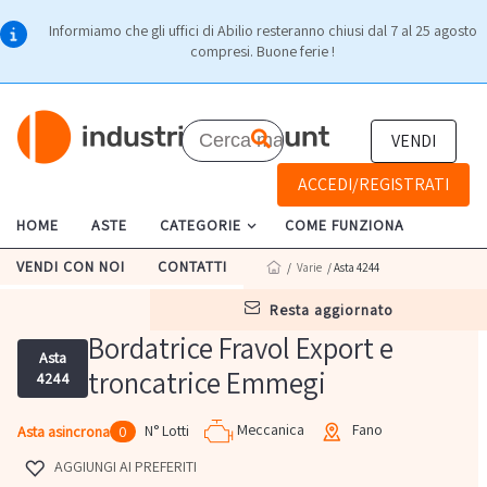
Informiamo che gli uffici di Abilio resteranno chiusi dal 7 al 25 agosto
compresi. Buone ferie !
VENDI
ACCEDI/REGISTRATI
HOME
ASTE
CATEGORIE
COME FUNZIONA
VENDI CON NOI
CONTATTI
/
Varie
/ Asta 4244
resta aggiornato
Bordatrice Fravol Export e
Asta
troncatrice Emmegi
4244
Meccanica
Fano
N° Lotti
Asta asincrona
0
AGGIUNGI AI PREFERITI