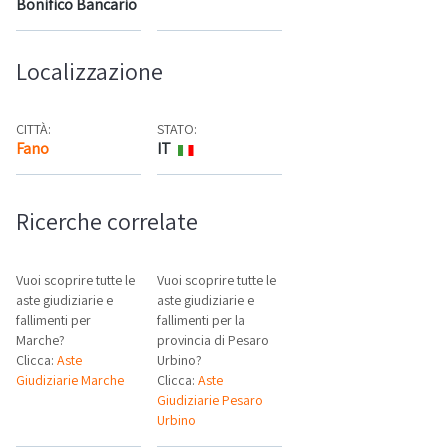
Bonifico Bancario
Localizzazione
CITTÀ:
STATO:
Fano
IT
Mappa
Ricerche correlate
Vuoi scoprire tutte le
Vuoi scoprire tutte le
aste giudiziarie e
aste giudiziarie e
fallimenti per
fallimenti per la
Marche?
provincia di Pesaro
Clicca:
Aste
Urbino?
Giudiziarie Marche
Clicca:
Aste
Giudiziarie Pesaro
Urbino