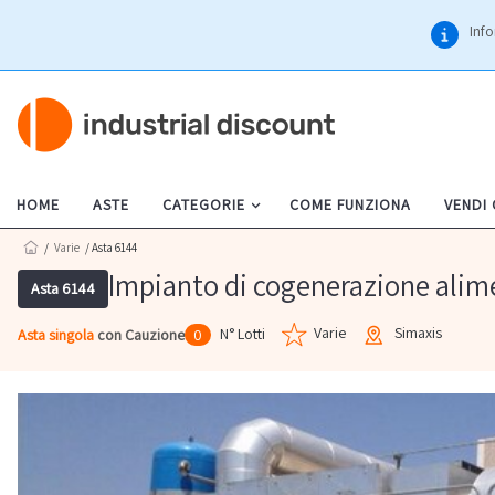
Info
HOME
ASTE
CATEGORIE
COME FUNZIONA
VENDI
/
Varie
/ Asta 6144
Impianto di cogenerazione alime
Asta 6144
Varie
Simaxis
N° Lotti
Asta singola
con Cauzione
0