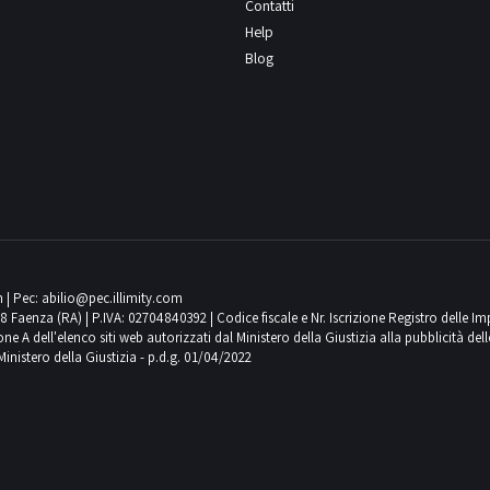
Contatti
Help
Blog
m
| Pec:
abilio@pec.illimity.com
018 Faenza (RA) | P.IVA: 02704840392 | Codice fiscale e Nr. Iscrizione Registro delle I
 dell'elenco siti web autorizzati dal Ministero della Giustizia alla pubblicità delle 
Ministero della Giustizia - p.d.g. 01/04/2022