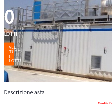
0
LOTTI
VEDI
TUTTI
I
LOTTI
Descrizione asta
Vendita P