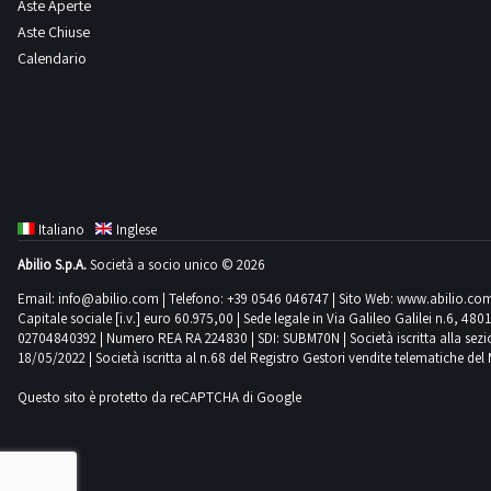
Aste Aperte
Aste Chiuse
Calendario
Italiano
Inglese
Abilio S.p.A.
Società a socio unico © 2026
Email:
info@abilio.com
| Telefono:
+39 0546 046747
| Sito Web:
www.abilio.co
Capitale sociale [i.v.] euro 60.975,00 | Sede legale in Via Galileo Galilei n.6, 48
02704840392 | Numero REA RA 224830 | SDI: SUBM70N | Società iscritta alla sezione A
18/05/2022 | Società iscritta al n.68 del Registro Gestori vendite telematiche del 
Questo sito è protetto da reCAPTCHA di Google