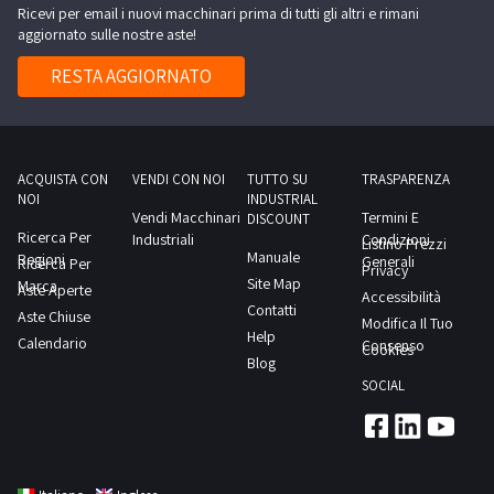
Ricevi per email i nuovi macchinari prima di tutti gli altri e rimani
aggiornato sulle nostre aste!
RESTA AGGIORNATO
ACQUISTA CON
VENDI CON NOI
TUTTO SU
TRASPARENZA
NOI
INDUSTRIAL
Vendi Macchinari
Termini E
DISCOUNT
Ricerca Per
Industriali
Condizioni
Listino Prezzi
Manuale
Regioni
Generali
Ricerca Per
Privacy
Site Map
Marca
Aste Aperte
Accessibilità
Contatti
Aste Chiuse
Modifica Il Tuo
Help
Calendario
Consenso
Cookies
Blog
SOCIAL