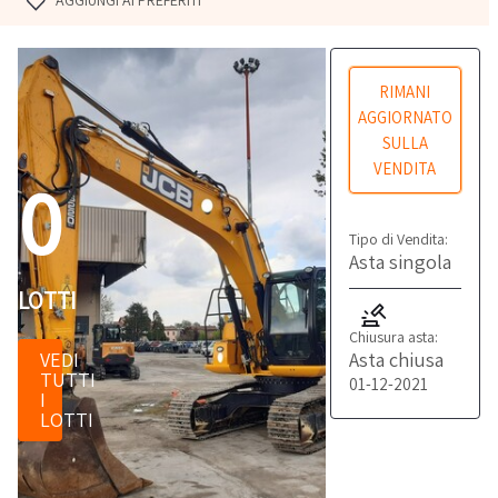
AGGIUNGI AI PREFERITI
RIMANI
AGGIORNATO
SULLA
VENDITA
0
Tipo di Vendita:
Asta singola
LOTTI
Chiusura asta:
Asta chiusa
VEDI
TUTTI
01-12-2021
I
LOTTI