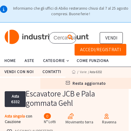
Informiamo che gli uffici di Abilio resteranno chiusi dal 7 al 25 agosto
compresi. Buone ferie !
VENDI
ACCEDI/REGISTRATI
HOME
ASTE
CATEGORIE
COME FUNZIONA
VENDI CON NOI
CONTATTI
/
Varie
/ Asta 6332
resta aggiornato
Escavatore JCB e Pala
Asta
gommata Gehl
6332
Asta singola
con
0
Cauzione
N° Lotti
Movimento terra
Ravenna