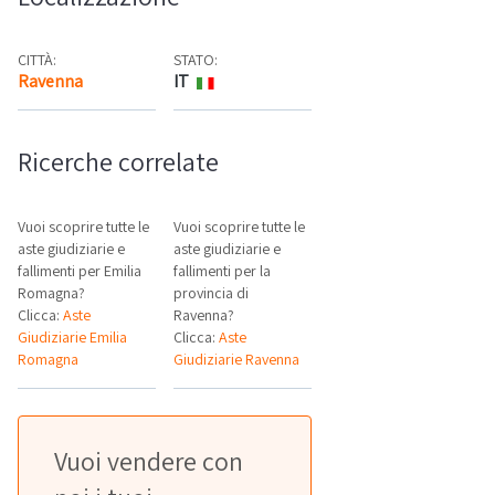
CITTÀ:
STATO:
Ravenna
IT
Mappa
Ricerche correlate
Vuoi scoprire tutte le
Vuoi scoprire tutte le
aste giudiziarie e
aste giudiziarie e
fallimenti per Emilia
fallimenti per la
Romagna?
provincia di
Clicca:
Aste
Ravenna?
Giudiziarie Emilia
Clicca:
Aste
Romagna
Giudiziarie Ravenna
Vuoi vendere con