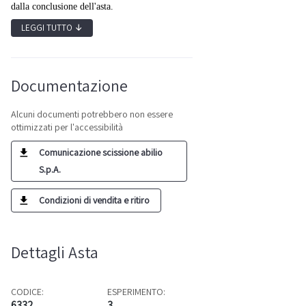
dalla conclusione dell'asta.
LEGGI TUTTO
↓
Documentazione
Alcuni documenti potrebbero non essere
ottimizzati per l'accessibilità
Comunicazione scissione abilio
S.p.A.
Condizioni di vendita e ritiro
Dettagli Asta
CODICE:
ESPERIMENTO:
6332
3