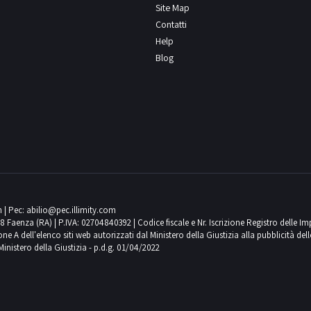
Site Map
Contatti
Help
Blog
m
| Pec:
abilio@pec.illimity.com
018 Faenza (RA) | P.IVA: 02704840392 | Codice fiscale e Nr. Iscrizione Registro delle I
 dell'elenco siti web autorizzati dal Ministero della Giustizia alla pubblicità delle 
Ministero della Giustizia - p.d.g. 01/04/2022