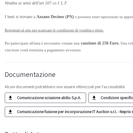
Vendita ai sensi dell'art 107 co.1 L.F.
I beni si trovano a
Azzano Decimo (PN)
e possono esser ispezionati su appu
Registrati al sito per scaricare le condizioni di vendita e ritiro.
Per partecipare all'asta è necessario versare una
cauzione di 250 Euro.
Una volt
vincitore verrà restituita a pagamento avvenuto.
Documentazione
Alcuni documenti potrebbero non essere ottimizzati per l'accessibilità
Comunicazione scissione abilio S.p.A.
Condizioni specific
Comunicazione fusione per incorporazione IT Auction s.r.l. - Neprix s.r