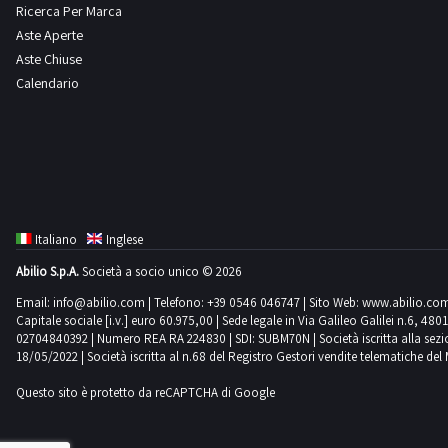
Ricerca Per Marca
Aste Aperte
Aste Chiuse
Calendario
Italiano
Inglese
Abilio S.p.A.
Società a socio unico © 2026
Email:
info@abilio.com
| Telefono:
+39 0546 046747
| Sito Web:
www.abilio.co
Capitale sociale [i.v.] euro 60.975,00 | Sede legale in Via Galileo Galilei n.6, 48
02704840392 | Numero REA RA 224830 | SDI: SUBM70N | Società iscritta alla sezione A
18/05/2022 | Società iscritta al n.68 del Registro Gestori vendite telematiche del 
Questo sito è protetto da reCAPTCHA di Google