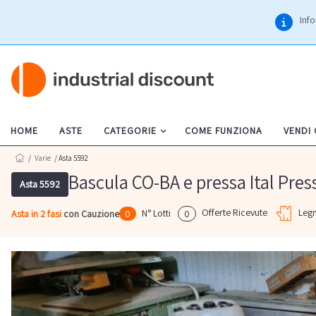
Info
HOME
ASTE
CATEGORIE
COME FUNZIONA
VENDI
/
Varie
/ Asta 5592
Bascula CO-BA e pressa Ital Pres
Asta 5592
Offerte Ricevute
Leg
N° Lotti
Asta in 2 fasi
con Cauzione
0
0