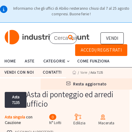
Informiamo che gli uffici di Abilio resteranno chiusi dal 7 al 25 agosto
compresi. Buone ferie !
VENDI
ACCEDI/REGISTRATI
HOME
ASTE
CATEGORIE
COME FUNZIONA
VENDI CON NOI
CONTATTI
/
Varie
/ Asta 7135
resta aggiornato
Asta di ponteggio ed arredi
Asta
ufficio
7135
Asta singola
con
0
Cauzione
N° Lotti
Edilizia
Macerata