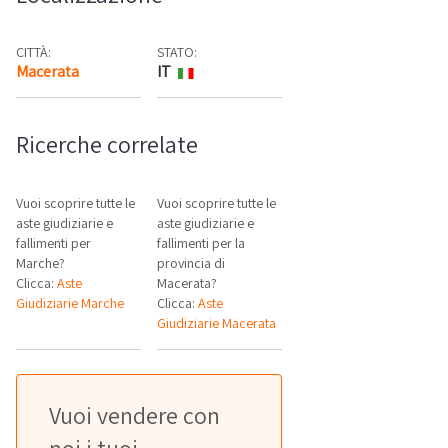
CITTÀ:
STATO:
Macerata
IT
Mappa
Ricerche correlate
Vuoi scoprire tutte le
Vuoi scoprire tutte le
aste giudiziarie e
aste giudiziarie e
fallimenti per
fallimenti per la
Marche?
provincia di
Clicca:
Aste
Macerata?
Giudiziarie Marche
Clicca:
Aste
Giudiziarie Macerata
Vuoi vendere con