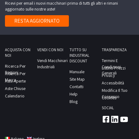
Ricevi per email i nuovi macchinari prima di tutti gli altri e rimani
aggiornato sulle nostre aste!
RESTA AGGIORNATO
ACQUISTA CON
VENDI CON NOI
TUTTO SU
TRASPARENZA
NOI
INDUSTRIAL
Vendi Macchinari
Termini E
DISCOUNT
Ricerca Per
Industriali
Condizioni
Listino Prezzi
Manuale
Regioni
Generali
Ricerca Per
Privacy
Site Map
Marca
Aste Aperte
Accessibilità
Contatti
Aste Chiuse
Modifica Il Tuo
Help
Calendario
Consenso
Cookies
Blog
SOCIAL
Italiano
Inglese