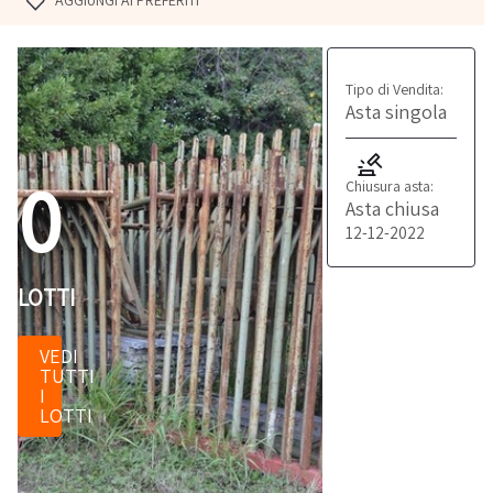
AGGIUNGI AI PREFERITI
Tipo di Vendita:
Asta singola
0
Chiusura asta:
Asta chiusa
12-12-2022
LOTTI
VEDI
TUTTI
I
LOTTI