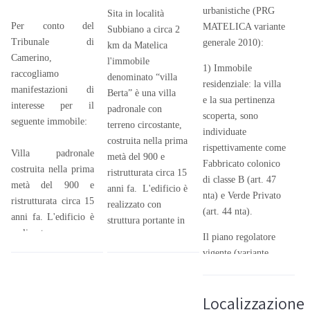
urbanistiche (PRG
Sita in località
Per conto del
MATELICA variante
Subbiano a circa 2
Tribunale di
generale 2010):
km da Matelica
Camerino,
l'immobile
1) Immobile
raccogliamo
denominato “villa
residenziale: la villa
manifestazioni di
Berta” è una villa
e la sua pertinenza
interesse per il
padronale con
scoperta, sono
seguente immobile:
terreno circostante,
individuate
costruita nella prima
rispettivamente come
Villa padronale
metà del 900 e
Fabbricato colonico
costruita nella prima
ristrutturata circa 15
di classe B (art. 47
metà del 900 e
anni fa. L'edificio è
nta) e Verde Privato
ristrutturata circa 15
realizzato con
(art. 44 nta).
anni fa. L'edificio è
struttura portante in
realizzato con
muratura, stile
Il piano regolatore
struttura portante in
eclettico tipico
vigente (variante
muratura, stile
dell'epoca. Si
generale 2010)
eclettico tipico
sviluppa su quattro
ammette gli
dell'epoca. Si
Localizzazione
livelli fuori
interventi di