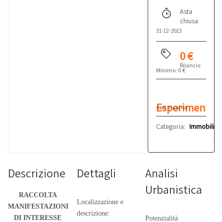
Asta
chiusa
31-12-2013
0 €
Rilancio
Minimo: 0 €
Esperimento
Con Incanto
n°2
Categoria:
Immobiliar
Descrizione
Dettagli
Analisi
Urbanistica
RACCOLTA
Localizzazione e
MANIFESTAZIONI
descrizione:
DI INTERESSE
Potenzialità