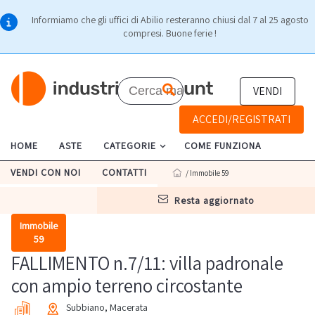
Informiamo che gli uffici di Abilio resteranno chiusi dal 7 al 25 agosto
compresi. Buone ferie !
VENDI
ACCEDI/REGISTRATI
HOME
ASTE
CATEGORIE
COME FUNZIONA
VENDI CON NOI
CONTATTI
/ Immobile 59
resta aggiornato
Immobile
59
FALLIMENTO n.7/11: villa padronale
con ampio terreno circostante
Subbiano, Macerata