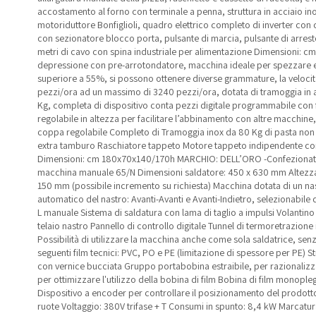
accostamento al forno con terminale a penna, struttura in acciaio inox
motoriduttore Bonfiglioli, quadro elettrico completo di inverter con 
con sezionatore blocco porta, pulsante di marcia, pulsante di arres
metri di cavo con spina industriale per alimentazione Dimensioni: 
depressione con pre-arrotondatore, macchina ideale per spezzare e
superiore a 55%, si possono ottenere diverse grammature, la veloci
pezzi/ora ad un massimo di 3240 pezzi/ora, dotata di tramoggia in 
Kg, completa di dispositivo conta pezzi digitale programmabile con 
regolabile in altezza per facilitare l’abbinamento con altre macchin
coppa regolabile Completo di Tramoggia inox da 80 Kg di pasta non l
extra tamburo Raschiatore tappeto Motore tappeto indipendente con 
Dimensioni: cm 180x70x140/170h MARCHIO: DELL’ORO -Confezionatr
macchina manuale 65/N Dimensioni saldatore: 450 x 630 mm Altezza
150 mm (possibile incremento su richiesta) Macchina dotata di un na
automatico del nastro: Avanti-Avanti e Avanti-Indietro, selezionabile
L manuale Sistema di saldatura con lama di taglio a impulsi Volantino
telaio nastro Pannello di controllo digitale Tunnel di termoretrazione
Possibilità di utilizzare la macchina anche come sola saldatrice, senza
seguenti film tecnici: PVC, PO e PE (limitazione di spessore per PE) Str
con vernice bucciata Gruppo portabobina estraibile, per razionalizza
per ottimizzare l'utilizzo della bobina di film Bobina di film mono
Dispositivo a encoder per controllare il posizionamento del prodotto
ruote Voltaggio: 380V trifase + T Consumi in spunto: 8,4 kW Marcatur