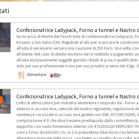
tati
7
Confezionatrice Ladypack, Forno a tunnel e Nastro d
Su incarico di Monte dei Paschi Asta di Confezionatrice Ladypack, Forn
trovano a San Salvo (CH). Registrati al sito per scaricare le condizioni 
all'asta è necessario versare una cauzione di 250 Euro. Una volta concl
all'utente. Nel caso di utente vincitore verrà restituita a pagamento
TI
all’asta esclusivamente soggetti giuridici dotati di p.iva e qualificabi
solo per uso professionale e non per uso privato) ai sensi del d.lgs.
Alimentare
7
Confezionatrice Ladypack, Forno a tunnel e Nastro d
Lotto di attrezzature per industria alimentare composto da:- Forno a t
esterno in acciaio inox, velocità del nastro regolabile, regolazione d
resistenze corazzate in acciaio inox gestite con SSR, KIT ENCODER, te
composizione 4.0 che dovrà essere predisposta dalla committenza, k
supporto con ruote Dimensioni interne: cm 87x150x11h MARCHIO: ITALF
carico forno da 80x150 cm, nr.1 in poliuretano blue liscio con term
allargatura manuale della pizza, raschietto e cassetto di raccolta, e nr