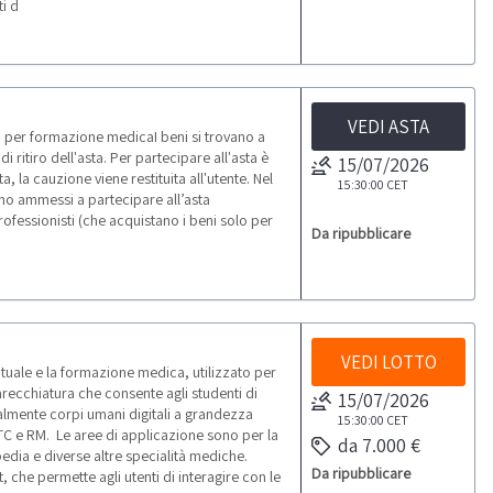
i d
VEDI ASTA
AB per formazione medicaI beni si trovano a
di ritiro dell'asta. Per partecipare all'asta è
15/07/2026
 la cauzione viene restituita all'utente. Nel
15:30:00
CET
nno ammessi a partecipare all’asta
Professionisti (che acquistano i beni solo per
Da ripubblicare
.
VEDI LOTTO
tuale e la formazione medica, utilizzato per
pparecchiatura che consente agli studenti di
15/07/2026
ualmente corpi umani digitali a grandezza
15:30:00
CET
ni TC e RM. Le aree di applicazione sono per la
da 7.000 €
edia e diverse altre specialità mediche.
Da ripubblicare
, che permette agli utenti di interagire con le