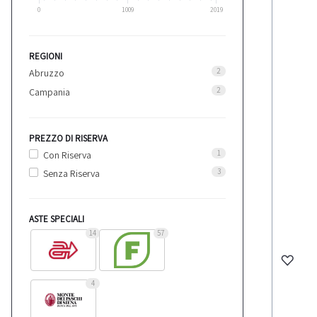
0
1009
2019
REGIONI
2
Abruzzo
2
Campania
PREZZO DI RISERVA
1
Con Riserva
3
Senza Riserva
ASTE SPECIALI
14
57
4