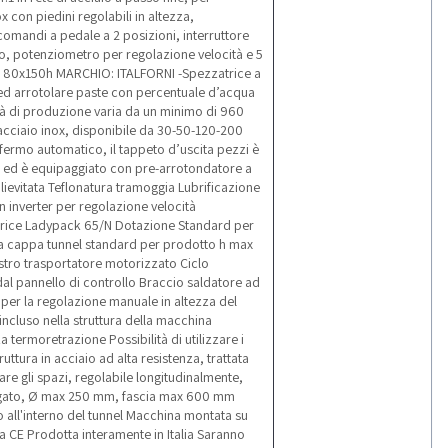
 con piedini regolabili in altezza,
comandi a pedale a 2 posizioni, interruttore
to, potenziometro per regolazione velocità e 5
cm 80x150h MARCHIO: ITALFORNI -Spezzatrice a
d arrotolare paste con percentuale d’acqua
tà di produzione varia da un minimo di 960
acciaio inox, disponibile da 30-50-120-200
fermo automatico, il tappeto d’uscita pezzi è
e, ed è equipaggiato con pre-arrotondatore a
ievitata Teflonatura tramoggia Lubrificazione
inverter per regolazione velocità
ice Ladypack 65/N Dotazione Standard per
 cappa tunnel standard per prodotto h max
stro trasportatore motorizzato Ciclo
 dal pannello di controllo Braccio saldatore ad
 per la regolazione manuale in altezza del
 incluso nella struttura della macchina
 termoretrazione Possibilità di utilizzare i
uttura in acciaio ad alta resistenza, trattata
re gli spazi, regolabile longitudinalmente,
plegato, Ø max 250 mm, fascia max 600 mm
 all'interno del tunnel Macchina montata su
a CE Prodotta interamente in Italia Saranno