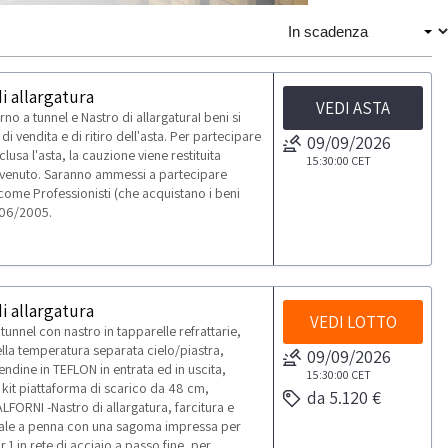
i allargatura
VEDI ASTA
o a tunnel e Nastro di allargaturaI beni si
di vendita e di ritiro dell'asta. Per partecipare
09/09/2026
usa l'asta, la cauzione viene restituita
15:30:00
CET
 avvenuto. Saranno ammessi a partecipare
li come Professionisti (che acquistano i beni
 206/2005.
i allargatura
VEDI LOTTO
unnel con nastro in tapparelle refrattarie,
ella temperatura separata cielo/piastra,
09/09/2026
ndine in TEFLON in entrata ed in uscita,
15:30:00
CET
it piattaforma di scarico da 48 cm,
da 5.120 €
ORNI -Nastro di allargatura, farcitura e
inale a penna con una sagoma impressa per
.1 in rete di acciaio a passo fine, per