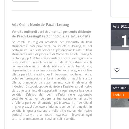
Aste Online Monte dei Paschi Leasing
Asta 1021
Vendita online di beni strumentali per conto di Monte
1
dei Paschi Leasing & Factoring S.p.a. Fai la tua Offerta!
Se cerchi le migliori occasioni per l’acquisto di beni
strumentali usati provenienti da società di leasing, sei nel
posto giusto! In questa sezione ti presentiamo le aste di beni
LOT
strumentali usati di proprietà di Monte dei Paschi Leasing &
Factoring S.p.A. Potrai così acquistare a prezzi vantaggiosi una
vasta scelta di macchinari industriali, attrezzature, veicoli
commerciali e industriali da utilizzare per la tua attività,
risparmiando una somma consistente! Potrai scegliere di fare
offerte per i lotti singoli o per l’intero asset mobiliare. Inoltre,
potrai sempre ispezionare i beni in vendita, prima di fare la tua
offerta, prendendo un appuntamento con il referente di
Industrial Discount, oppure richiedere l’assistenza del nostro
Asta 1021
staff, che sarà lieto di supportarti in ogni singola fase della
vendita. L’elenco dei beni all’asta viene aggiornato
Lotto 1
costantemente, non perdere la tua occasione: fai subito
un’offerta per i beni strumentali più interessanti, in vendita al
miglior prezzo! Vuoi essere informato sui beni strumentali in
vendita in questa sezione o nelle altre sezioni del nostro
portale? Iscriviti alla nostra newsletter! Riceverai ogni
settimana un elenco con i nuovi articoli in vendita.