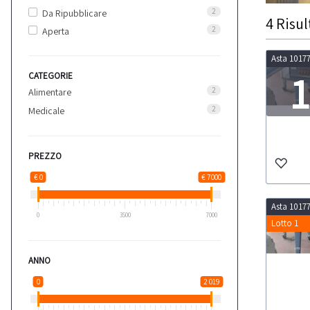
2
Da Ripubblicare
4
Risul
2
Aperta
Asta 1017
1
CATEGORIE
2
Alimentare
2
Medicale
LOT
PREZZO
€ 0
€ 7000
Asta 1017
0
3500
7000
Lotto 1
ANNO
0
2 019