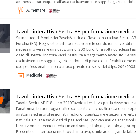
ammessi a partecipare all’asta esclusivamente soggetti giuridici dotat
Alimentare
0
Tavolo interattivo Sectra AB per formazione medica
Su incarico di Monte dei PaschiVendita di Tavolo interattivo Sectra 
Forchia (BN). Registrati al sito per scaricare le condizioni di vendita e 
necessario versare una cauzione di 200 Euro. Una volta conclusa l'asta,
caso di utente vincitore verrà restituita a pagamento avvenuto. Sara
TI
esclusivamente soggetti giuridici dotati di p.iva e qualificabili come 
uso professionale e non per uso privato) ai sensi del d.lgs. 206/2005
Medicale
0
Tavolo interattivo Sectra AB per formazione medica
Tavolo Sectra AB F18 anno 2019Tavolo interattivo per la dissezione vi
l'anatomia, la radiologia e altre specialità cliniche. Si tratta di un'a
anatomia ed ai professionisti medici di visualizzare e sezionare virt
naturale. Utilizza set di dati di pazienti reali provenienti da scansio
formazione di tecnici-medici in anatomia, istologia, radiologia, ortop
Presenta un'interfaccia multitouch intuitiva, simile ad un grande tablet