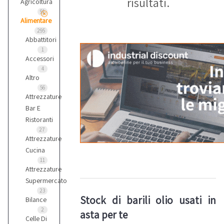
risultati.
Agricoltura
91
Alimentare
295
Abbattitori
1
Accessori
4
Altro
56
Attrezzature
Bar E
Ristoranti
27
Attrezzature
Cucina
11
Attrezzature
Supermercato
23
Stock di barili olio usati in
Bilance
2
asta per te
Celle Di