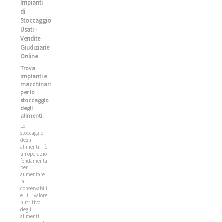
Impianti
di
Stoccaggio
Usati -
Vendite
Giudiziarie
Online
Trova
impianti e
macchinari
per lo
stoccaggio
degli
alimenti.
Lo
stoccaggio
degli
alimenti è
un’operazione
fondamentale
per
aumentare
la
conservabilità
e il valore
nutritivo
degli
alimenti,