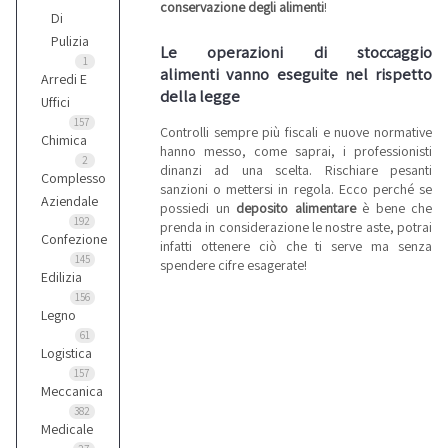
conservazione degli alimenti
!
Di
Pulizia
Le operazioni di stoccaggio
1
alimenti vanno eseguite nel rispetto
Arredi E
della legge
Uffici
157
Controlli sempre più fiscali e nuove normative
Chimica
hanno messo, come saprai, i professionisti
2
dinanzi ad una scelta. Rischiare pesanti
Complesso
sanzioni o mettersi in regola. Ecco perché se
Aziendale
possiedi un
deposito alimentare
è bene che
192
prenda in considerazione le nostre aste, potrai
Confezione
infatti ottenere ciò che ti serve ma senza
145
spendere cifre esagerate!
Edilizia
156
Legno
61
Logistica
157
Meccanica
382
Medicale