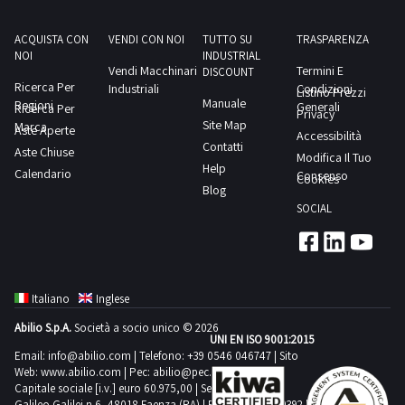
iniziale,
garantendoti
un
ACQUISTA CON
VENDI CON NOI
TUTTO SU
TRASPARENZA
risparmio
consistente.
NOI
INDUSTRIAL
Inoltre, il
Vendi Macchinari
Termini E
DISCOUNT
nostro
Ricerca Per
Industriali
Condizioni
sistema di
Listino Prezzi
Manuale
Regioni
aste
Generali
Ricerca Per
Privacy
giudiziarie
Site Map
Marca
Aste Aperte
online ti
Accessibilità
permette di
Contatti
Aste Chiuse
fare offerte
Modifica Il Tuo
direttamente
Help
Calendario
Consenso
Cookies
dal web,
Blog
senza la
necessità di
SOCIAL
spostarti da
casa o
dall’ufficio.
A garanzia
della nostra
serietà,
collaboriamo
Italiano
Inglese
quotidianamente
con i
Abilio S.p.A.
Società a socio unico © 2026
principali
UNI EN ISO 9001:2015
Tribunali
Email:
info@abilio.com
| Telefono:
+39 0546 046747
| Sito
italiani, per
assicurarti
Web:
www.abilio.com
| Pec:
abilio@pec.illimity.com
la massima
Capitale sociale [i.v.] euro 60.975,00 | Sede legale in Via
trasparenza
Galileo Galilei n.6, 48018 Faenza (RA) | P.IVA: 02704840392 |