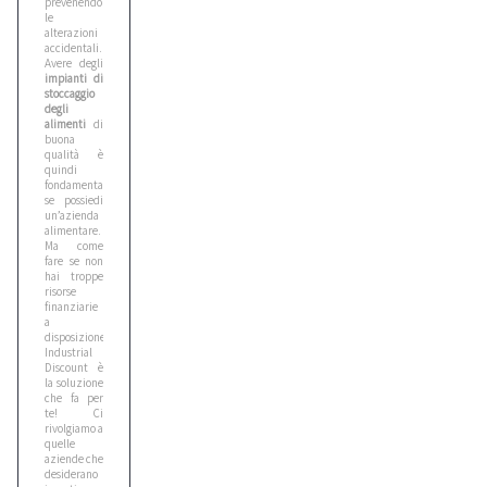
prevenendone
le
alterazioni
accidentali.
Avere degli
impianti di
stoccaggio
degli
alimenti
di
buona
qualità è
quindi
fondamentale
se possiedi
un’azienda
alimentare.
Ma come
fare se non
hai troppe
risorse
finanziarie
a
disposizione?
Industrial
Discount è
la soluzione
che fa per
te! Ci
rivolgiamo a
quelle
aziende che
desiderano