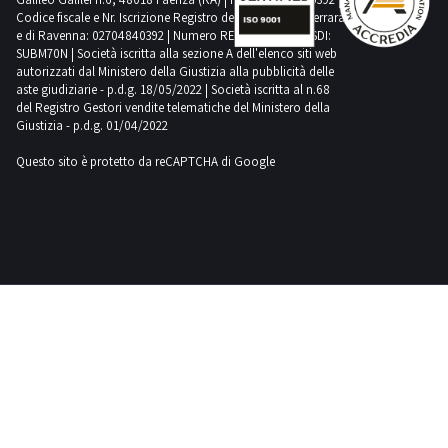
e
Codice fiscale e Nr. Iscrizione Registro delle Imprese di Ferrara
imparzialità
nello
e di Ravenna: 02704840392 | Numero REA RA 224830 | SDI:
svolgimento
SUBM70N | Società iscritta alla sezione A dell'elenco siti web
delle aste
autorizzati dal Ministero della Giustizia alla pubblicità delle
online. Il
nostro
aste giudiziarie - p.d.g. 18/05/2022 | Società iscritta al n.68
sistema
del Registro Gestori vendite telematiche del Ministero della
innovativo
Giustizia - p.d.g. 01/04/2022
ti permette
di seguire le
vendite in
Questo sito è protetto da reCAPTCHA di Google
tempo
reale,
monitorando
i rilanci
degli altri
partecipanti
e il tempo
rimasto alla
scadenza
direttamente
dal tuo
account.
Comodo,
no? E se non
hai tempo
da dedicare
alle aste,
puoi
scegliere di
attivare il