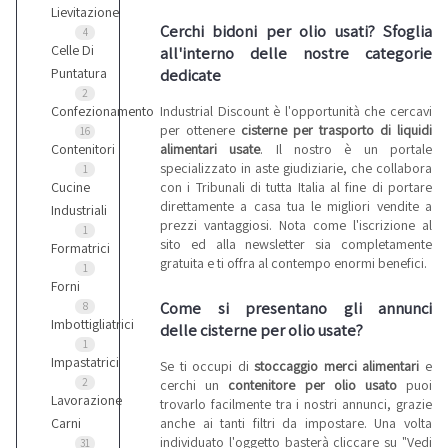
Lievitazione
Cerchi bidoni per olio usati? Sfoglia
4
Celle Di
all'interno delle nostre categorie
dedicate
Puntatura
2
Industrial Discount è l'opportunità che cercavi
Confezionamento
per ottenere
cisterne per trasporto di liquidi
16
alimentari usate
. Il nostro è un portale
Contenitori
specializzato in aste giudiziarie, che collabora
1
con i Tribunali di tutta Italia al fine di portare
Cucine
direttamente a casa tua le migliori vendite a
Industriali
prezzi vantaggiosi. Nota come l'iscrizione al
1
sito ed alla newsletter sia completamente
Formatrici
gratuita e ti offra al contempo enormi benefici.
1
Forni
Come si presentano gli annunci
8
Imbottigliatrici
delle cisterne per olio usate?
1
Impastatrici
Se ti occupi di
stoccaggio merci alimentari
e
2
cerchi un
contenitore per olio usato
puoi
Lavorazione
trovarlo facilmente tra i nostri annunci, grazie
anche ai tanti filtri da impostare. Una volta
Carni
individuato l'oggetto basterà cliccare su "Vedi
31