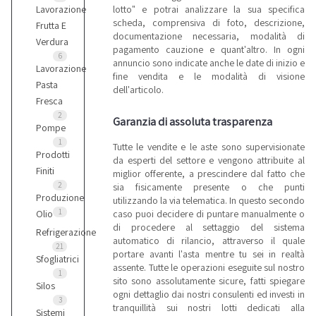
lotto" e potrai analizzare la sua specifica
Lavorazione
scheda, comprensiva di foto, descrizione,
Frutta E
documentazione necessaria, modalità di
Verdura
pagamento cauzione e quant'altro. In ogni
6
annuncio sono indicate anche le date di inizio e
Lavorazione
fine vendita e le modalità di visione
Pasta
dell'articolo.
Fresca
2
Garanzia di assoluta trasparenza
Pompe
1
Tutte le vendite e le aste sono supervisionate
Prodotti
da esperti del settore e vengono attribuite al
Finiti
miglior offerente, a prescindere dal fatto che
2
sia fisicamente presente o che punti
Produzione
utilizzando la via telematica. In questo secondo
1
caso puoi decidere di puntare manualmente o
Olio
di procedere al settaggio del sistema
Refrigerazione
automatico di rilancio, attraverso il quale
21
portare avanti l'asta mentre tu sei in realtà
Sfogliatrici
assente. Tutte le operazioni eseguite sul nostro
1
sito sono assolutamente sicure, fatti spiegare
Silos
ogni dettaglio dai nostri consulenti ed investi in
3
tranquillità sui nostri lotti dedicati alla
Sistemi