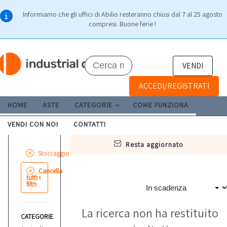
Informiamo che gli uffici di Abilio resteranno chiusi dal 7 al 25 agosto
compresi. Buone ferie !
VENDI
ACCEDI/REGISTRATI
HOME
ASTE
CATEGORIE
COME FUNZIONA
VENDI CON NOI
CONTATTI
resta aggiornato
Stoccaggio
Cancella
tutti i
filtri
La ricerca non ha restituito
CATEGORIE