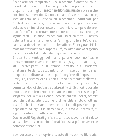
finanziarie per l’acquisto di una macchina filonatrice, noi di
Industrial Discount abbiamo pensato proprio a te e ti
proponiamo le migliori
macchine filonatrici usate
, a prezzi che
non trovi sul mercato! Siamo una casa d’aste internazionale,
specializzata nella vendita di macchinari industriali per
l’industria alimentare, di varie marche e tipologie. Il sistema
delle aste online ti permette di risparmiare tempo e denaro:
puoi fare offerte direttamente online, da casa o dal lavoro, e
aggiudicarti i migliori macchinari usati tramite il nostro
sistema trasparente di vendita “al miglior offerente”, che si
basa sulla ricezione di offerte telematiche. E per garantirti la
massima trasparenza e imparzialità, collaboriamo ogni giorno
con i principali Tribunali italiani sparsi sulla penisola.
Sfrutta tutti vantaggi del nostro portale: puoi monitorare
l’andamento delle vendite in tempo reale, seguire i rilanci degli
altri partecipanti e il tempo rimasto alla scadenza
direttamente dal tuo account. E non finisce qui! Se non hai
tempo da dedicare alle aste, puoi scegliere di impostare il
Proxy Bid, il sistema che rilancia automaticamente le offerte al
posto tuo, fino a un importo massimo prestabilito,
permettendoti di dedicarti ad altre attività. Sul nostro portale
trovi tutte le informazioni che ti aiuteranno a fare la scelta più
adeguata per la tua azienda: descrizioni esaurienti, schede
tecniche dettagliate, documenti di vendita e foto di ottima
qualità. Inoltre, siamo sempre a tua disposizione per
rispondere ad ogni tua domanda e, in caso di necessità, ti
seguiremo durante tutte le fasi dell’asta.
Cosa aspetti? Registrati gratis, attiva il tuo account e fai subito
la tua offerta. La macchina filonatrice usata più conveniente
potrebbe essere tua!
Vuoi conoscere in anteprima le aste di macchine filonatrici