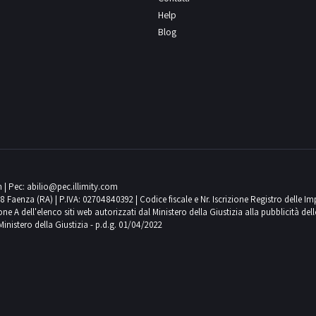
Help
Blog
m
| Pec:
abilio@pec.illimity.com
018 Faenza (RA) | P.IVA: 02704840392 | Codice fiscale e Nr. Iscrizione Registro delle I
 dell'elenco siti web autorizzati dal Ministero della Giustizia alla pubblicità delle 
Ministero della Giustizia - p.d.g. 01/04/2022