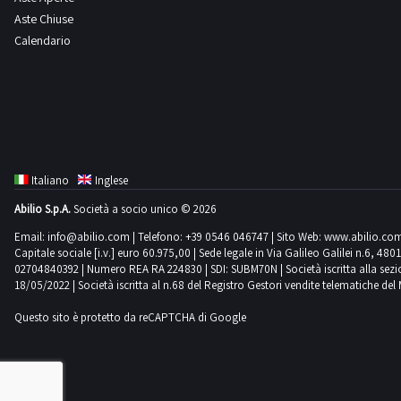
Aste Chiuse
Calendario
Italiano
Inglese
Abilio S.p.A.
Società a socio unico © 2026
Email:
info@abilio.com
| Telefono:
+39 0546 046747
| Sito Web:
www.abilio.co
Capitale sociale [i.v.] euro 60.975,00 | Sede legale in Via Galileo Galilei n.6, 48
02704840392 | Numero REA RA 224830 | SDI: SUBM70N | Società iscritta alla sezione A
18/05/2022 | Società iscritta al n.68 del Registro Gestori vendite telematiche del 
Questo sito è protetto da reCAPTCHA di Google