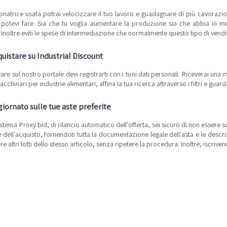
onatrice usata potrai velocizzare il tuo lavoro e guadagnare di più. Lavorazio
potevi fare. Sia che tu voglia aumentare la produzione sia che abbia in ment
 Inoltre eviti le spese di intermediazione che normalmente questo tipo di vendi
istare su Industrial Discount
are sul nostro portale devi registrarti con i tuoi dati personali. Riceverai una 
 macchinari per industrie alimentari, affina la tua ricerca attraverso i filtri e 
iornato sulle tue aste preferite
istema Proxy bid, di rilancio automatico dell'offerta, sei sicuro di non essere 
e dell'acquisto, fornendoti tutta la documentazione legale dell'asta e le descr
re altri lotti dello stesso articolo, senza ripetere la procedura. Inoltre, iscriven