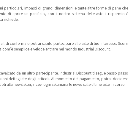
ni particolari, impasti di grandi dimensioni e tante altre forme di pane che
e di aprire un panificio, con il nostro sistema delle aste il risparmio è
ta richiede.
mail di conferma e potrai subito partecipare alle aste di tuo interesse. Scorri
guarda com'è semplice e veloce entrare nel mondo Industrial Discount.
scavalcato da un altro partecipante. Industrial Discount ti segue passo passo
izioni dettagliate degli articoli. Al momento del pagamento, potrai decidere
doti alla newsletter, ricevi ogni settimana le news sulle ultime aste in corso!