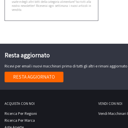
usate e degli altri lotti della categoria alimentare? Iscriviti alla
nostra newsletter! Riceverai ogni settimana i nuovi articoli in
vendita.
Resta aggiornato
Ricevi per email i nuovi macchinari prima di tutti gli altri e rimani aggiornato
RESTA AGGIORNATO
ACQUISTA CON NOI
VENDI CON NOI
Ricerca Per Regioni
Vendi Macchinari I
Ricerca Per Marca
Aste Aperte