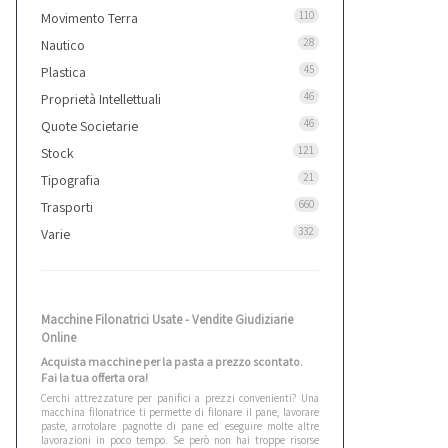
110
Movimento Terra
28
Nautico
45
Plastica
46
Proprietà Intellettuali
46
Quote Societarie
121
Stock
21
Tipografia
660
Trasporti
332
Varie
Macchine Filonatrici Usate - Vendite Giudiziarie
Online
Acquista macchine per la pasta a prezzo scontato.
Fai la tua offerta ora!
Cerchi attrezzature per panifici a prezzi convenienti? Una
macchina filonatrice ti permette di filonare il pane, lavorare
paste, arrotolare pagnotte di pane ed eseguire molte altre
lavorazioni in poco tempo. Se però non hai troppe risorse