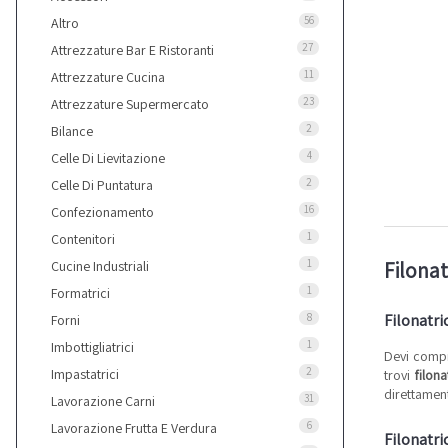
56
Altro
27
Attrezzature Bar E Ristoranti
11
Attrezzature Cucina
23
Attrezzature Supermercato
2
Bilance
4
Celle Di Lievitazione
2
Celle Di Puntatura
16
Confezionamento
1
Contenitori
1
Filonat
Cucine Industriali
1
Formatrici
Filonatri
8
Forni
1
Imbottigliatrici
Devi compra
2
Impastatrici
trovi
filona
direttamente
31
Lavorazione Carni
6
Lavorazione Frutta E Verdura
Filonatric