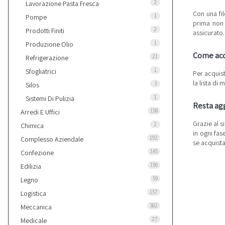
2
Lavorazione Pasta Fresca
Con una fil
1
Pompe
prima non 
2
Prodotti Finiti
assicurato.
1
Produzione Olio
Come acqu
21
Refrigerazione
1
Sfogliatrici
Per acquist
la lista di
3
Silos
1
Sistemi Di Pulizia
Resta agg
158
Arredi E Uffici
Grazie al s
2
Chimica
in ogni fas
192
Complesso Aziendale
se acquista
145
Confezione
156
Edilizia
59
Legno
157
Logistica
382
Meccanica
27
Medicale