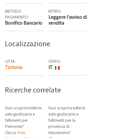
METODO
RITIRO:
Leggere l'avviso di
PAGAMENTO:
Bonifico Bancario
vendita
Localizzazione
CITTÀ:
STATO:
Tortona
IT
Mappa
Ricerche correlate
Vuoi scoprire tutte le
Vuoi scoprire tutte le
aste giudiziarie e
aste giudiziarie e
fallimenti per
fallimenti per la
Piemonte?
provincia di
Clicca:
Aste
Alessandria?