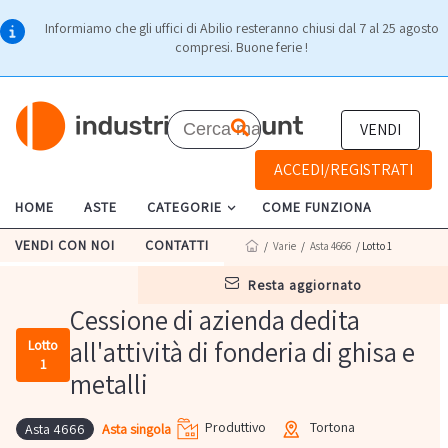
Informiamo che gli uffici di Abilio resteranno chiusi dal 7 al 25 agosto
compresi. Buone ferie !
VENDI
ACCEDI/REGISTRATI
HOME
ASTE
CATEGORIE
COME FUNZIONA
VENDI CON NOI
CONTATTI
/
Varie
/
Asta 4666
/ Lotto 1
resta aggiornato
Cessione di azienda dedita
all'attività di fonderia di ghisa e
Lotto
1
metalli
Produttivo
Tortona
Asta singola
Asta 4666