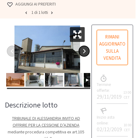
AGGIUNGI AI PREFERITI
1 di 1 lotti
RIMANI
AGGIORNATO
SULLA
VENDITA
Termine
offerte:
13:00
29/11/2019
CET
Descrizione lotto
Inizio asta
TRIBUNALE DI ALESSANDRIA INVITO AD
online:
OFFRIRE PER LA CESSIONE D’AZIENDA
10:00
02/12/2019
CET
mediante procedura competitiva ex art.105