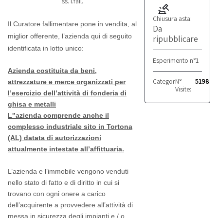
ss. l.fall.
Chiusura asta:
Il Curatore fallimentare pone in vendita, al
Da
miglior offerente, l’azienda qui di seguito
ripubblicare
identificata in lotto unico:
Esperimento n°1
Azienda costituita da beni,
Categoria:
N°
Produttivo
5198
attrezzature e merce organizzati per
Visite:
l’esercizio dell’attività di fonderia di
ghisa e metalli
L'’azienda comprende anche il
complesso industriale sito in Tortona
(AL) datata di autorizzazioni
attualmente intestate all’affittuaria.
L’azienda e l’immobile vengono venduti
nello stato di fatto e di diritto in cui si
trovano con ogni onere a carico
dell’acquirente a provvedere all’attività di
messa in sicurezza degli impianti e / o