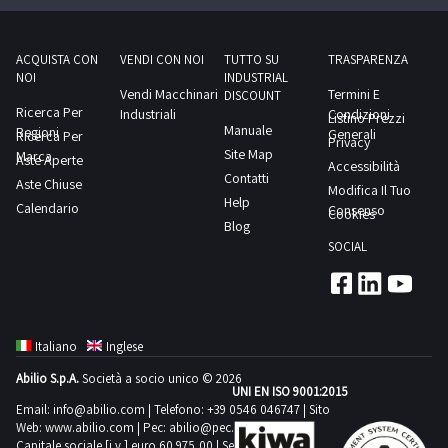
ACQUISTA CON
VENDI CON NOI
TUTTO SU
TRASPARENZA
NOI
INDUSTRIAL
Vendi Macchinari
Termini E
DISCOUNT
Ricerca Per
Industriali
Condizioni
Listino Prezzi
Manuale
Regioni
Generali
Ricerca Per
Privacy
Site Map
Marca
Aste Aperte
Accessibilità
Contatti
Aste Chiuse
Modifica Il Tuo
Help
Calendario
Consenso
Cookies
Blog
SOCIAL
Italiano
Inglese
Abilio S.p.A.
Società a socio unico © 2026
UNI EN ISO 9001:2015
Email:
info@abilio.com
| Telefono:
+39 0546 046747
| Sito
Web:
www.abilio.com
| Pec:
abilio@pec.illimity.com
Capitale sociale [i.v.] euro 60.975,00 | Sede legale in Via