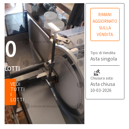
RIMANI
AGGIORNATO
SULLA
VENDITA
0
Tipo di Vendita:
Asta singola
LOTTI
Chiusura asta:
Asta chiusa
VEDI
TUTTI
10-03-2026
I
LOTTI