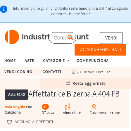
Informiamo che gli uffici di Abilio resteranno chiusi dal 7 al 25 agosto
compresi. Buone ferie !
VENDI
ACCEDI/REGISTRATI
HOME
ASTE
CATEGORIE
COME FUNZIONA
VENDI CON NOI
CONTATTI
/
Alimentare
/ Asta 9142
resta aggiornato
Affettatrice Bizerba A 404 FB
Asta 9142
Asta singola
con
0
Cauzione
N° Lotti
Alimentare
Casanova Lerrone
AGGIUNGI AI PREFERITI