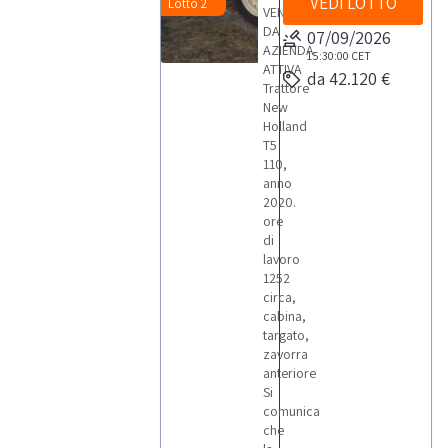
VEDI LOTTO
Lotto 2
VENDITA
DA
07/09/2026
AZIENDA
15:30:00
CET
ATTIVA
da 42.120 €
Trattore
New
Holland
T5
110,
anno
2020.
ore
di
lavoro
1252
circa,
cabina,
targato,
zavorra
anteriore
Si
comunica
che