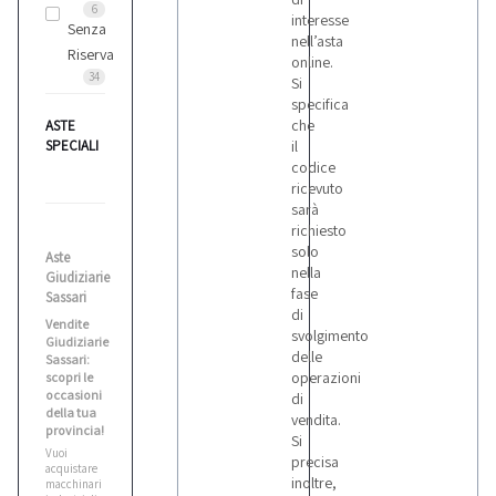
6
interesse
Senza
nell’asta
Riserva
online.
34
Si
specifica
che
ASTE
SPECIALI
il
codice
ricevuto
sarà
richiesto
solo
Aste
nella
Giudiziarie
fase
Sassari
di
Vendite
svolgimento
Giudiziarie
delle
Sassari:
operazioni
scopri le
occasioni
di
della tua
vendita.
provincia!
Si
Vuoi
precisa
acquistare
inoltre,
macchinari