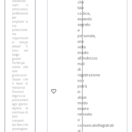
industriali
che
usati e
tale
attrezzatura
codice,
professionale
per
essendo
ampliare la
segreto
tua
e
produzione
ma
personale,
risparmiando
una
al tempo
stesso? Ti
volta
trovi nel
inviato
luogo
all’indirizzo
giusto!
Partecipa
mail
subito alle
di
aste
registrazione
giudiziarie
Sassari che
non
il team di
potrà
Industrial
in
Discount
organizza
alcun
praticamente
modo
ogni giorno:
essere
esplora le
centinaia di
reinviato
lotti
o
composti
dai beni che
comunicatoRegistrati
provengono
al