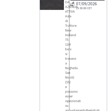
DA
07/09/2026
AZIENDA
15:30:00
CET
ATTIVA
1
Asta
di
Trattore
New
Holland
T5
LOTTI
110I
beni
si
trovano
a
Nughedu
San
Nicolò
(SS)
e
possono
esser
ispezionati
su
appuntamentoRegistrati