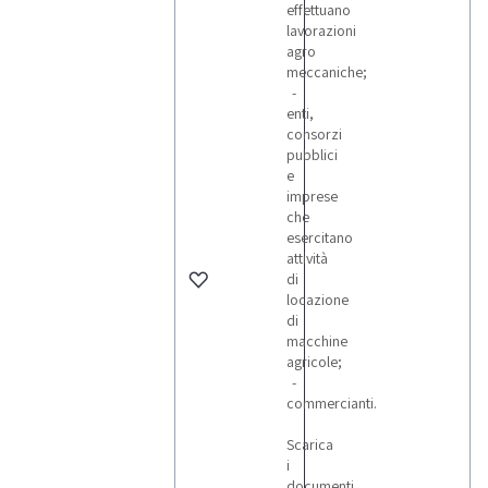
effettuano
lavorazioni
agro
meccaniche;
-
enti,
consorzi
pubblici
e
imprese
che
esercitano
attività
di
locazione
di
macchine
agricole;
-
commercianti.
Scarica
i
documenti