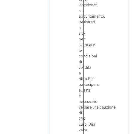
ispezionati
su
appuntamento.
Registrati
al
sito
per
scaricare
le
condizioni
di
vendita
e
ritiro.Per
partecipare
all'asta
è
necessario
versare una cauzione
di
250
Euro. Una
volta