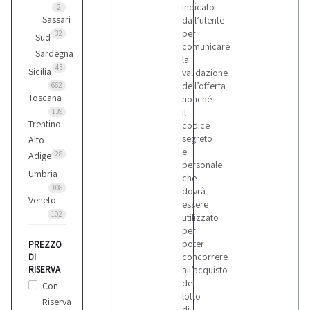
indicato
2
Sassari
dall’utente
per
32
Sud
comunicare
Sardegna
la
43
Sicilia
validazione
dell’offerta
662
Toscana
nonché
il
139
Trentino
codice
segreto
Alto
e
28
Adige
personale
Umbria
che
108
dovrà
Veneto
essere
102
utilizzato
per
poter
PREZZO
concorrere
DI
RISERVA
all’acquisto
del
Con
lotto
Riserva
di