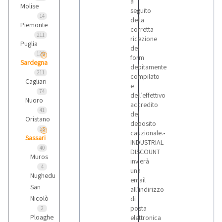
a
Molise
seguito
14
della
Piemonte
corretta
211
ricezione
Puglia
del
129
form
Sardegna
debitamente
211
compilato
Cagliari
e
74
dell’effettivo
Nuoro
accredito
41
del
Oristano
deposito
13
cauzionale.•
Sassari
INDUSTRIAL
40
DISCOUNT
Muros
invierà
4
una
Nughedu
email
San
all’indirizzo
Nicolò
di
posta
2
Ploaghe
elettronica