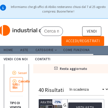
Informiamo che gli uffici di Abilio resteranno chiusi dal 7 al 25 agosto
compresi. Buone ferie !
VENDI
ACCEDI/REGISTRATI
HOME
ASTE
CATEGORIE
COME FUNZIONA
VENDI CON NOI
CONTATTI
resta aggiornato
Sassari
Cancella
tutti i
filtri
40
Risultati
Asta 9960
-75%
TIPO DI
Gru lastre di marmo e mobili ufficio
VEDI ASTA
VENDITA