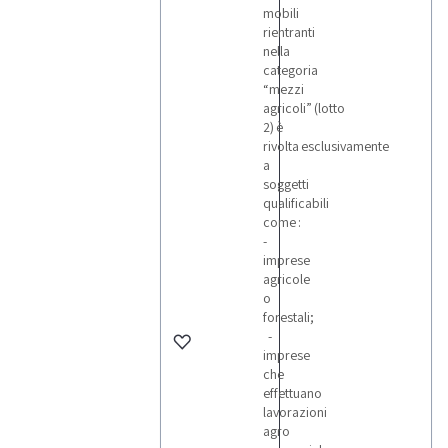
mobili
rientranti
nella
categoria
“mezzi
agricoli” (lotto
2) è
rivolta esclusivamente
a
soggetti
qualificabili
come :
-
imprese
agricole
o
forestali;
-
imprese
che
effettuano
lavorazioni
agro