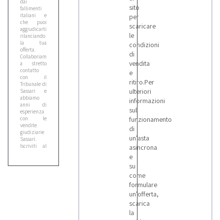
dai
sito
fallimenti
italiani e
per
che puoi
scaricare
aggiudicarti,
le
rilanciando
la tua
condizioni
offerta.
di
Collaboriamo
vendita
a stretto
contatto
e
con il
ritiro.Per
Tribunale di
ulteriori
Sassari e
abbiamo
informazioni
anni di
sul
esperienza
con le
funzionamento
vendite
di
giudiziarie
un'asta
Sassari.
Iscriviti al
asincrona
nostro
e
portale
su
fallimenti
Sassari
come
(sottolineiamo
formulare
che è
un'offerta,
un’operazione
totalmente
scarica
gratuita),
la
consulta le