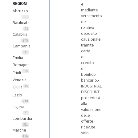
REGIONI
e
mediante
Abruzzo
versamento
101
del
Basilicata
relativo
23
deposito
Calabria
cauzionale
275
tramite
Campania
carta
111
di
Emilia
credito
Romagna
o
184
Friuli
bonifico
Venezia
bancario.•
INDUSTRIAL
45
Giulia
DISCOUNT
Lazio
procederà
210
alla
Liguria
validazione
21
delle
Lombardia
offerte
381
ricevute
Marche
solo
126