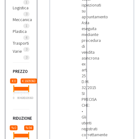
1
ispezionati
Logistica
su
3
appuntamento
Meccanica
Asta
1
eseguita
Plastica
mediante
4
procedura
Trasporti
di
3
Varie
vendita
3
asincrona
ex
art.
PREZZO
25
€ 0
€ 1609360
D.M.
32/2015
SI
0
804680
1609360
PRECISA
CHE:
•
Gli
RIDUZIONE
utenti
% 0
% 94
registrati
correttamente