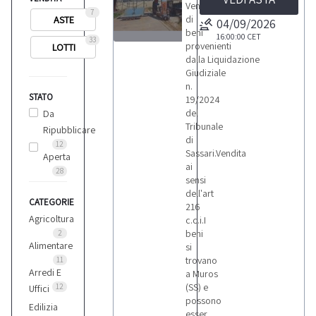
Vendita
7
di
ASTE
04/09/2026
beni
16:00:00
CET
33
provenienti
LOTTI
3
dalla Liquidazione
Giudiziale
n.
STATO
19/2024
del
Da
Tribunale
Ripubblicare
LOTTI
di
12
Sassari.Vendita
Aperta
ai
28
sensi
dell'art
CATEGORIE
216
Agricoltura
c.c.i.I
beni
2
Alimentare
si
trovano
11
Arredi E
a Muros
(SS) e
12
Uffici
possono
Edilizia
esser