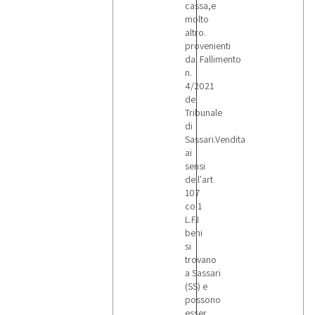
cassa,e
molto
altro.
provenienti
dal Fallimento
n.
4/2021
del
Tribunale
di
Sassari.Vendita
ai
sensi
dell'art
107
co.1
L.F.I
beni
si
trovano
a Sassari
(SS) e
possono
esser