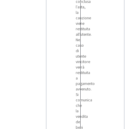
conclusa
l'asta,
la
cauzione
viene
restituita
all'utente.
Nel
caso
di
utente
vincitore
verrà
restituita
a
pagamento
avvenuto.
Si
comunica
che
la
vendita
dei
beni