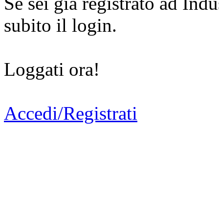
Se sei già registrato ad Indu
subito il login.
Loggati ora!
Accedi/Registrati