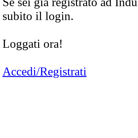
Se sei già registrato ad Indu
subito il login.
Loggati ora!
Accedi/Registrati